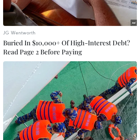
JG Wentworth
Buried In $10,000+ Of High-Interest Debt?
Read Page 2 Before Paying
Biên đội máy bay tiêm kích thế hệ thứ 5 Sukhoi Su-57 tổng duyệt
cho lễ duyệt binh kỷ niệm Chiến thắng phátxít tại Moskva. (Ảnh:
Trần Hiếu/TTXVN)
Tổng thống Nga Vladimir Putin tuyên bố