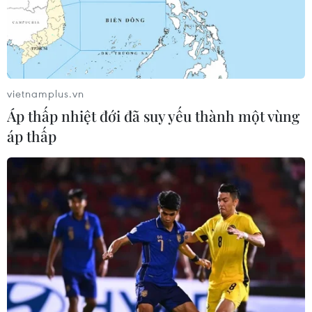
vietnamplus.vn
Áp thấp nhiệt đới đã suy yếu thành một vùng
áp thấp
Nga sẵn sàng tăng mạnh nguồn cung dầu
và LNG cho Ấn Độ
03/04/2026 16:06
Quan hệ đối tác chiến lược giữa Nga và Ấn Độ tiếp tục