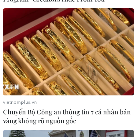
(Vietnam+)
vietnamplus.vn
Chuyển Bộ Công an thông tin 7 cá nhân bán
vàng không rõ nguồn gốc
#Nga
#Ấn Độ
#Su-57
#phòng không
#hợp tác
#vũ khí
#công nghệ
#tiêm kích
Ấn Độ
Nga