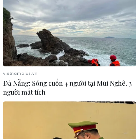
vietnamplus.vn
Đà Nẵng: Sóng cuốn 4 người tại Mũi Nghê, 3
người mất tích
TIN CÙNG CHUYÊN MỤC
Iceland trước cuộc trưng cầu ý dân
về nối lại đàm phán gia nhập EU