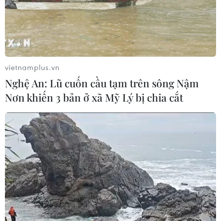
Máy bay chở khách nội địa đầu tiên
của Nga hoàn tất chuyến bay thử
nghiệm
vietnamplus.vn
04/08/2026 01:25
Nghệ An: Lũ cuốn cầu tạm trên sông Nậm
Nơn khiến 3 bản ở xã Mỹ Lý bị chia cắt
Xem thêm
CƠ QUAN CHỦ QUẢN: THÔNG TẤN XÃ VIỆT NAM
Tổng Biên tập: TRẦN TIẾN DUẨN
Phó Tổng Biên tập: NGUYỄN THỊ TÁM, KHÚC THANH