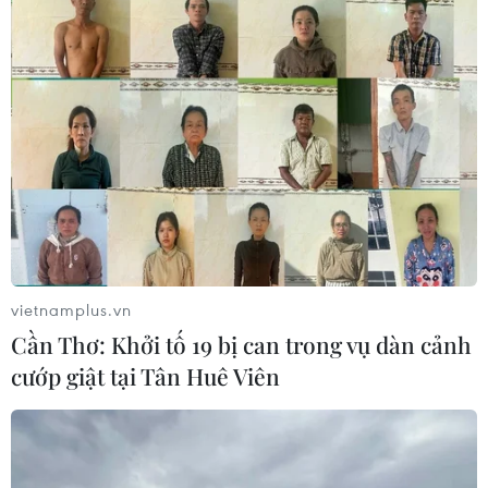
vietnamplus.vn
Cần Thơ: Khởi tố 19 bị can trong vụ dàn cảnh
cướp giật tại Tân Huê Viên