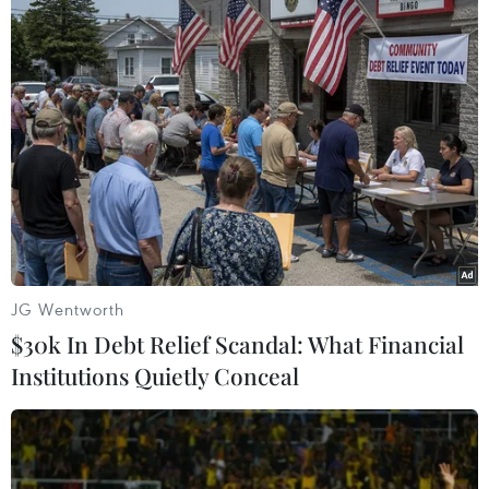
Theo dõi VietnamPlus
TIN LIÊN QUAN
JG Wentworth
$30k In Debt Relief Scandal: What Financial
Institutions Quietly Conceal