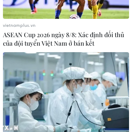
được củng cố khi Moskva cam kết tăng nguồn cung dầu
và khí hóa lỏng cho New Delhi trong bối cảnh thị
trường năng lượng toàn cầu biến động.
vietnamplus.vn
ASEAN Cup 2026 ngày 8/8: Xác định đối thủ
của đội tuyển Việt Nam ở bán kết