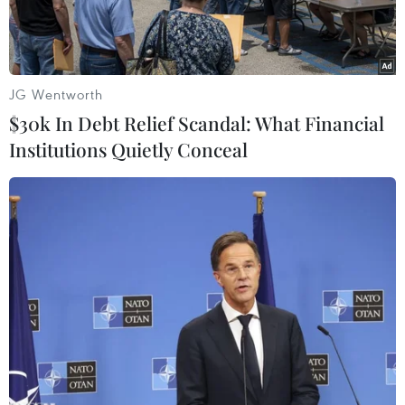
lại phảiđối mặt với nguy cơ bị "hút máu nhân
tài."
Theo nguồn tin đăng tại trên Daily Mail, hai đội
JG Wentworth
bóng Premier League làTottenham và Arsenal
$30k In Debt Relief Scandal: What Financial
đang lên kế hoạch "phá hoại" đội bóng Hoàng
Institutions Quietly Conceal
gia Tây Ban Nhakhi đánh tiếng muốn chiêu mộ
Kaka và Karim Benzema.
Tờ báo trên cho hay, Tottenham sẵn sàng tìm
mọi cách để có thể đưa Kaka vềsân White Hart
Lane với hy vọng sẽ "giải cứu" anh khỏi việc
phải trải qua nhữngngày tháng làm bạn với
băng ghế dự bị tại Barnabeu. Hiện tại, huấn
luyện viênHarry Redknapp đang rất kỳ vọng sẽ
mượn được tiền vệ người Brazil này trong