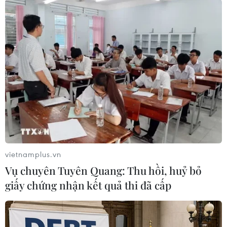
vietnamplus.vn
#Premier League
#Arsenal
#Tottenham
Vụ chuyên Tuyên Quang: Thu hồi, huỷ bỏ
#Real Madrid
#Kaka
#Benzema
giấy chứng nhận kết quả thi đã cấp
Theo dõi VietnamPlus