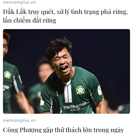
vietnamplus.vn
bước vào thử thách lớn nhất
Đắk Lắk truy quét, xử lý tình trạng phá rừng,
03/08/2026 13:04
lấn chiếm đất rừng
Xem trực tiếp Indonesia-Việt Nam tại
ASEAN Cup 2026 trên kênh nào?
03/08/2026 09:21
Đội tuyển Việt Nam đặt mục
tiêu 3 điểm, cảnh báo Indonesia
trước giờ G
03/08/2026 07:39
vietnamplus.vn
ASEAN Cup 2026: Indonesia tổn thất
Công Phượng gặp thử thách lớn trong ngày