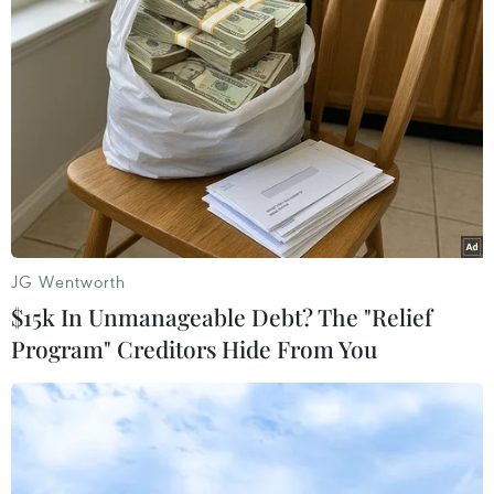
chiến thắng đậm tại giải đấu ở Thái
Lan
02/08/2026 22:40
Nhận định Việt Nam vs Indonesia:
Chờ kỳ tích ngay tại 'chảo lửa'
Pakansari
02/08/2026 14:04
JG Wentworth
HLV Kim Sang Sik: 'Tuyển Việt Nam
$15k In Unmanageable Debt? The "Relief
đặt mục tiêu giành 3 điểm ngay trên
Program" Creditors Hide From You
sân Indonesia'
02/08/2026 13:04
Cục diện ASEAN Cup 2026: Kịch bản