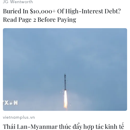
JG Wentworth
Buried In $10,000+ Of High-Interest Debt?
Hiện tại, Pháo thủ đang có trong tay chân sút
hàng đầu Robin van Persie,song huấn luyện
Read Page 2 Before Paying
viên Arsene Wenger đang cảm thấy lo lắng, bởi
hợp đồng của tiềnđạo người Hà Lan với Arsenal
chỉ còn 18 tháng nữa là kết thúc nhưng chưa thể
đàmphán gia hạn.
Bản thân huấn luyện viên Wenger từ lâu đã
ngưỡng mộ Benzema - người đã ghi được13 bàn
sau 21 trận đã đấu ở mùa giải này. Thế nên,
trong tính toán của mình, vịchiến lược gia
người Pháp đang rất muốn đưa Benzema về
Emirates với một kế hoạchlậu dài, cũng như
phòng trường hợp van Persie nhất quyết ra đi.
vietnamplus.vn
Thái Lan-Myanmar thúc đẩy hợp tác kinh tế