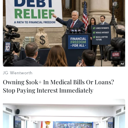
TIN CÙNG CHUYÊN MỤC
Công Phượng gặp thử thách lớn
trong ngày tái xuất V-League 2026/27
JG Wentworth
06/08/2026 11:49
Owning $10k+ In Medical Bills Or Loans?
Stop Paying Interest Immediately
Nhận định Việt Nam vs
Campuchia: Vì sao thầy trò HLV Kim
Sang-sik cần giành ngôi đầu bảng?
06/08/2026 11:05