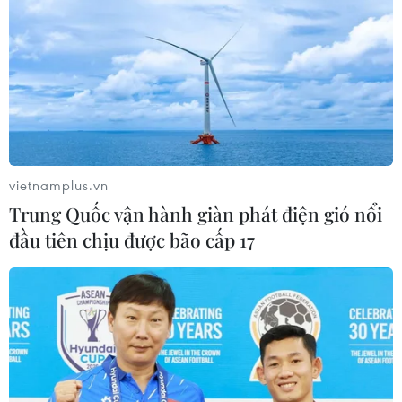
đưa đội tuyển Việt Nam vào bán kết
02/08/2026 02:56
Đội tuyển Futsal Việt Nam gây bất
ngờ trước đội xếp hạng 7 thế giới
01/08/2026 14:55
vietnamplus.vn
Trung Quốc vận hành giàn phát điện gió nổi
Xem trực tiếp trận Thái Lan-
đầu tiên chịu được bão cấp 17
Malaysia tại ASEAN Cup 2026 trên
kênh nào?
01/08/2026 08:41
Đình Bắc gây thất vọng trước
Singapore, điều gì đang xảy ra với