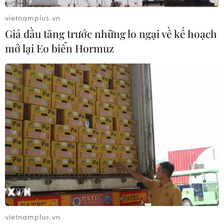
vietnamplus.vn
Giá dầu tăng trước những lo ngại về kế hoạch
mở lại Eo biển Hormuz
Các nước châu Âu nơm nớp nỗi lo bị
khủng bố trong mùa Giáng sinh
20/12/2016 13:27
Ngày 20/12, nhiều quốc gia châu Âu đồng loạt tăng
cường an ninh sau vụ Đại sứ Nga ở Thổ Nhĩ Kỳ bị ám
sát và vụ tấn công bằng xe tải vào một khu chợ Giáng
sinh ở Berlin của Đức tối 19/12.
vietnamplus.vn