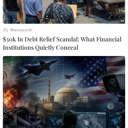
JG Wentworth
$30k In Debt Relief Scandal: What Financial
Institutions Quietly Conceal
Chiếc xe tải gây án tại khu chợ Giáng Sinh ở Berlin ngày 19/12.
(Nguồn: EPA/TTXVN)
Theo phóng viên TTXVN tại Berlin, tối 20/12,
Thủ tướng Đức Angela Merkel đã điện đàm với
Tổng thống Mỹ Barack Obama để thảo luận về