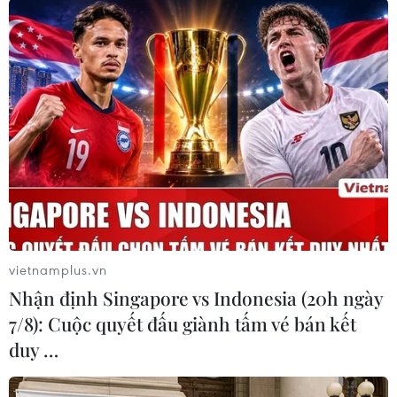
không có nguy cơ bị đánh bom và nhà ga được
phép hoạt động trở lại. Nhà ga trung tâm
Cologne phục vụ khoảng 280.000 lượt hành
khách/ngày./.
(TTXVN/Vietnam+)
vietnamplus.vn
Nhận định Singapore vs Indonesia (20h ngày
7/8): Cuộc quyết đấu giành tấm vé bán kết
duy …