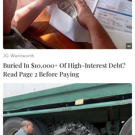
đổi chính sách nhập cư và an ninh của Đức.
JG Wentworth
Buried In $10,000+ Of High-Interest Debt?
Read Page 2 Before Paying
Vụ đâm xe đẫm máu tại Đức: Nghi phạm
có vũ khí vẫn đang lẩn trốn