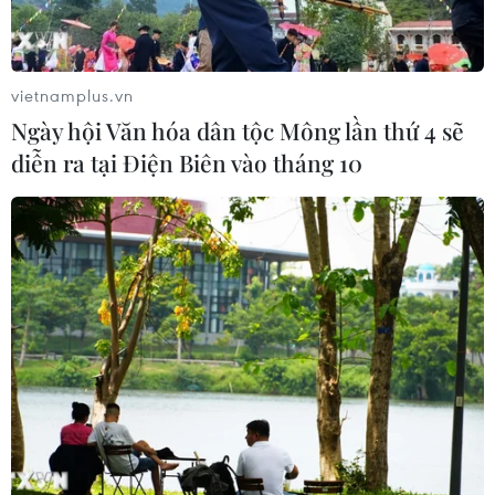
vietnamplus.vn
Ngày hội Văn hóa dân tộc Mông lần thứ 4 sẽ
diễn ra tại Điện Biên vào tháng 10
TIN CÙNG CHUYÊN MỤC
Liên hợp quốc kêu gọi chấm dứt tấn
công dân thường trong xung đột
Nga-Ukraine
07/08/2026 04:29
Chính sách nhà ở của nước Anh -