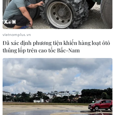
20/12/2016 13:17
Tờ Die Welt của Đức dẫn nguồn tin cảnh sát cho rằng
nghi phạm thực sự gây ra vụ tấn công đẫm máu bằng
xe tải ở chợ Giáng sinh Breitscheidplatz hiện vẫn chưa
bị bắt. Nghi phạm này có vũ khí.
vietnamplus.vn
Đã xác định phương tiện khiến hàng loạt ôtô
thủng lốp trên cao tốc Bắc-Nam