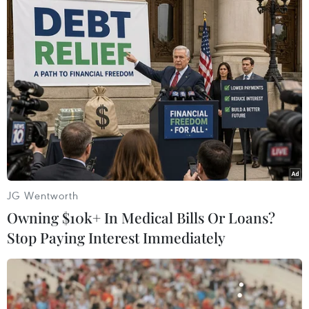
#Máy điện thoại
#Đức-Mỹ
#Đâm xe tải ở Đức
#Điện đầm
#Thủ tướng Đức
#Angela Merkel
#Tổng thống Mỹ
#Barack Obama
Đức
Mỹ
Theo dõi VietnamPlus
JG Wentworth
Owning $10k+ In Medical Bills Or Loans?
Stop Paying Interest Immediately
TIN LIÊN QUAN