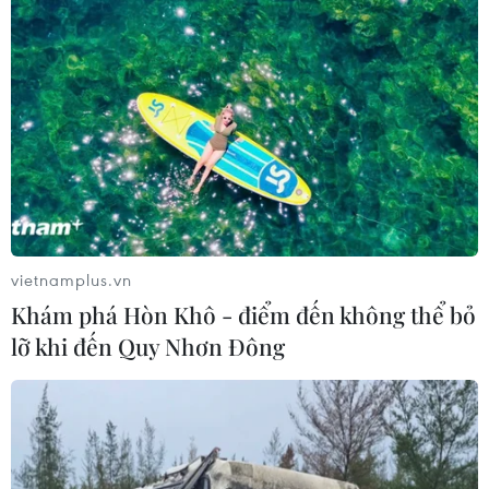
06/08/2026 06:23
Anh công bố kết quả điều tra ban
đầu vụ đâm dao ở trung tâm London
06/08/2026 06:00
Ba Lan thảo luận việc thành lập căn
cứ quân sự thường trực với Mỹ
vietnamplus.vn
06/08/2026 00:06
Khám phá Hòn Khô - điểm đến không thể bỏ
lỡ khi đến Quy Nhơn Đông
Liên hợp quốc: Xung đột Ukraine trải
qua tháng đẫm máu nhất
05/08/2026 23:47