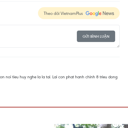
Theo dõi VietnamPlus
GỬI BÌNH LUẬN
n noi tieu huy nghe la la tai. Lai con phat hanh chinh 8 trieu dong