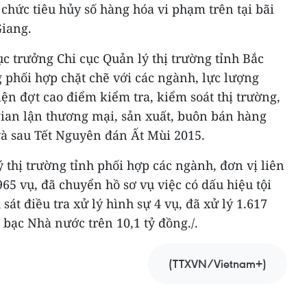
 chức tiêu hủy số hàng hóa vi phạm trên tại bãi
Giang.
c trưởng Chi cục Quản lý thị trường tỉnh Bắc
g phối hợp chặt chẽ với các ngành, lực lượng
ện đợt cao điểm kiểm tra, kiểm soát thị trường,
gian lận thương mại, sản xuất, buôn bán hàng
và sau Tết Nguyên đán Ất Mùi 2015.
thị trường tỉnh phối hợp các ngành, đơn vị liên
965 vụ, đã chuyển hồ sơ vụ việc có dấu hiệu tội
át điều tra xử lý hình sự 4 vụ, đã xử lý 1.617
 bạc Nhà nước trên 10,1 tỷ đồng./.
(TTXVN/Vietnam+)