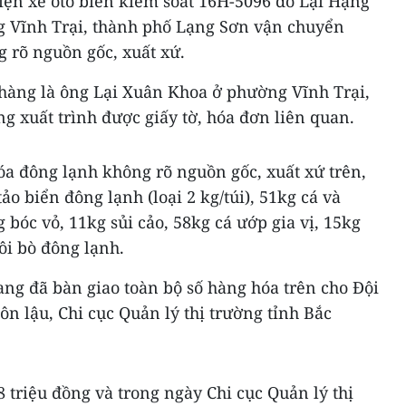
iện xe ôtô biển kiểm soát 16H-5096 do Lại Hạng
 Vĩnh Trại, thành phố Lạng Sơn vận chuyển
 rõ nguồn gốc, xuất xứ.
 hàng là ông Lại Xuân Khoa ở phường Vĩnh Trại,
 xuất trình được giấy tờ, hóa đơn liên quan.
óa đông lạnh không rõ nguồn gốc, xuất xứ trên,
ảo biển đông lạnh (loại 2 kg/túi), 51kg cá và
 bóc vỏ, 11kg sủi cảo, 58kg cá ướp gia vị, 15kg
ôi bò đông lạnh.
ng đã bàn giao toàn bộ số hàng hóa trên cho Đội
ôn lậu, Chi cục Quản lý thị trường tỉnh Bắc
 triệu đồng và trong ngày Chi cục Quản lý thị