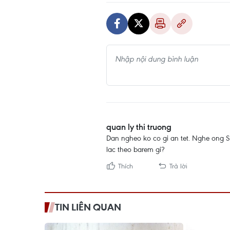
quan ly thi truong
Dan ngheo ko co gi an tet. Nghe ong So
lac theo barem gi?
Thích
Trả lời
TIN LIÊN QUAN