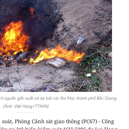
rõ nguồn gốc xuất xứ tại bãi rác Đa Mai, thành phố Bắc Giang.
(Ảnh: Việt Hùng/TTXVN)
m soát, Phòng Cảnh sát giao thông (PC67) - Công