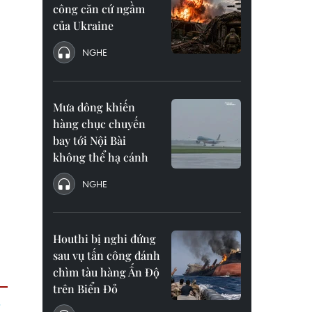
công căn cứ ngầm
của Ukraine
NGHE
Mưa dông khiến
hàng chục chuyến
bay tới Nội Bài
không thể hạ cánh
NGHE
Houthi bị nghi đứng
sau vụ tấn công đánh
chìm tàu hàng Ấn Độ
trên Biển Đỏ