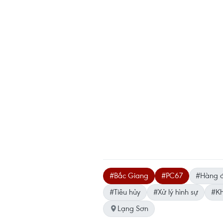
#Bắc Giang
#PC67
#Hàng đ
#Tiêu hủy
#Xử lý hình sự
#Kh
Lạng Sơn