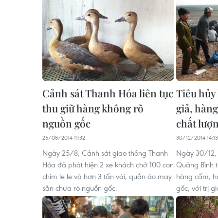
Cảnh sát Thanh Hóa liên tục
Tiêu hủy
thu giữ hàng không rõ
giả, hàn
nguồn gốc
chất lượ
25/08/2014 11:32
30/12/2014 14:13
Ngày 25/8, Cảnh sát giao thông Thanh
Ngày 30/12, 
Hóa đã phát hiện 2 xe khách chở 100 con
Quảng Bình t
chim le le và hơn 3 tấn vải, quần áo may
hàng cấm, h
sẵn chưa rõ nguồn gốc.
gốc, với trị 