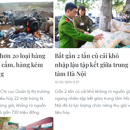
 hơn 20 loại hàng
Bắt gần 2 tấn củ cải khô
g cấm, hàng kém
nhập lậu tập kết giữa trung
ng
tâm Hà Nội
13/01/2015 11:37
Chi cục Quản lý thị trường
Gần 2 tấn củ cải khô không rõ nguồn g
iêu hủy 22 mặt hàng là
ngang nhiên tập kết giữa trung tâm Hà
àng giả, không rõ nguồn
Nội đã bị lực lượng chức năng thu giữ 
giá gần 730 triệu đồng.
tiêu hủy.