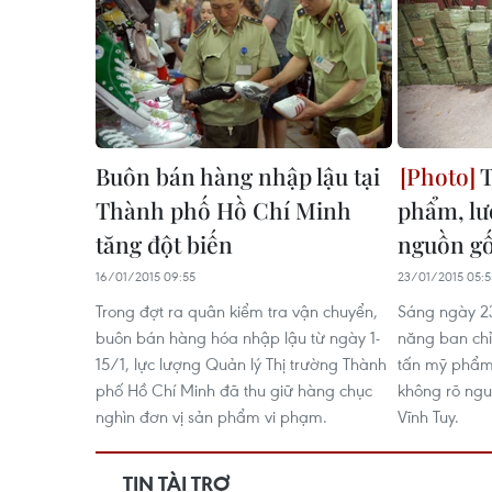
Buôn bán hàng nhập lậu tại
T
Thành phố Hồ Chí Minh
phẩm, lư
tăng đột biến
nguồn g
16/01/2015 09:55
23/01/2015 05:5
Trong đợt ra quân kiểm tra vận chuyển,
Sáng ngày 2
buôn bán hàng hóa nhập lậu từ ngày 1-
năng ban chỉ
15/1, lực lượng Quản lý Thị trường Thành
tấn mỹ phẩm,
phố Hồ Chí Minh đã thu giữ hàng chục
không rõ ngu
nghìn đơn vị sản phẩm vi phạm.
Vĩnh Tuy.