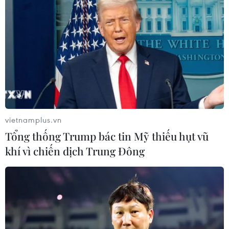
TIN LIÊN QUAN
vietnamplus.vn
Tổng thống Trump bác tin Mỹ thiếu hụt vũ
khí vì chiến dịch Trung Đông
Đẩy mạnh trấn áp tội phạm về ma túy trên