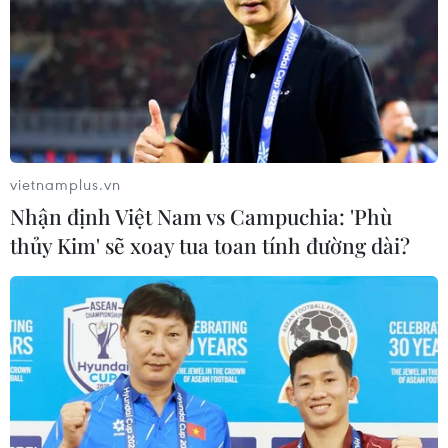
tuyến biên giới Việt Nam-Campuchia
29/11/2023 09:22
Lực lượng chức năng hai nước đã phối hợp triển khai
cao điểm tuyên truyền, tấn công, trấn áp tội phạm ma
túy trên tuyến biên giới hai nước từ ngày 15/4 đến ngày
15/6 với nhiều kết quả đáng ghi nhận.
vietnamplus.vn
Nhận định Việt Nam vs Campuchia: 'Phù
thủy Kim' sẽ xoay tua toan tính đường dài?