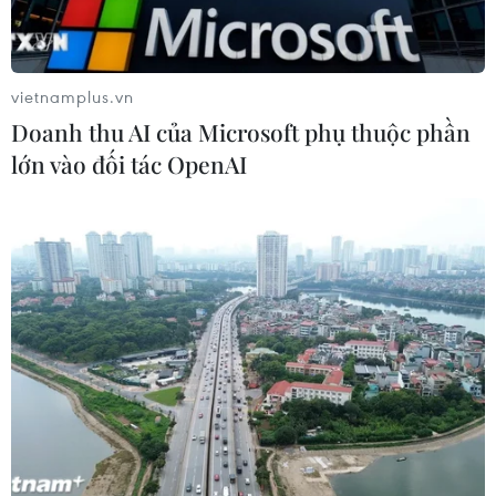
04/08/2026 04:55
vietnamplus.vn
Xem thêm
Doanh thu AI của Microsoft phụ thuộc phần
lớn vào đối tác OpenAI
CƠ QUAN CHỦ QUẢN: THÔNG TẤN XÃ VIỆT NAM
Tổng Biên tập: TRẦN TIẾN DUẨN
Phó Tổng Biên tập: NGUYỄN THỊ TÁM, KHÚC THANH
THỦY
Sở hữu trí tuệ
Quy định sử dụng
RSS
Hỗ trợ