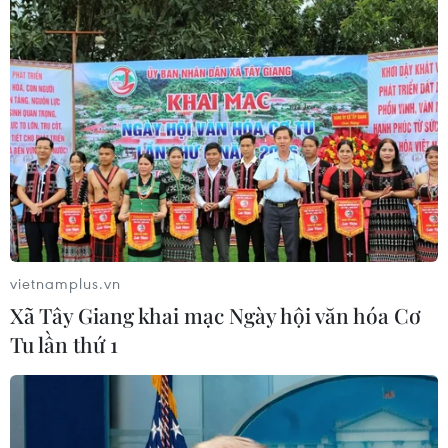
Mua bán, tàng trữ, sử dụng ma túy
Sắp mở phiên tòa xét xử chuyên án ma túy liên
quan đến 4 tiếp viên hàng không
Lào Cai triệt phá hai vụ án ma túy, bắt giữ
nhiều đối tượng
Cà Mau: “Lá chắn thép” phòng ngừa ma túy
nơi cửa biển
Thành lập Ban Chỉ đạo TW Chương trình mục
vietnamplus.vn
tiêu quốc gia phòng, chống ma túy
Xã Tây Giang khai mạc Ngày hội văn hóa Cơ
Nghệ An: Triệt phá chuyên án ma túy lớn, thu
Tu lần thứ 1
giữ hơn 15.000 viên ma túy tổng hợp