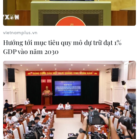
vietnamplus.vn
Hướng tới mục tiêu quy mô dự trữ đạt 1%
GDP vào năm 2030
Đối tượng Lường Văn Vui và tang vật tại cơ quan chức năng.
(Ảnh: TTXVN phát)
Khoảng 10 giờ ngày 29/11 tại khu vực bản Phai
Đin, xã Thanh Chăn, huyện Điện Biên (tỉnh