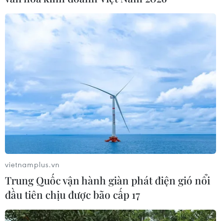
#Buôn bán ma túy
#Ma túy tổng hợp
#Vận chuyển ma túy
#Chuyên án
Điện Biên
vietnamplus.vn
Trung Quốc vận hành giàn phát điện gió nổi
Theo dõi VietnamPlus
đầu tiên chịu được bão cấp 17