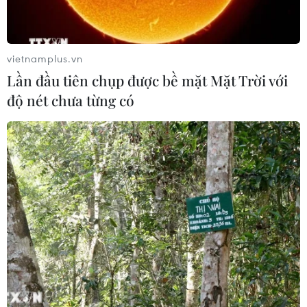
vietnamplus.vn
Lần đầu tiên chụp được bề mặt Mặt Trời với
độ nét chưa từng có
An Giang: Bắt tạm giam 3 đối tượng sử
dụng ma túy tại phòng trọ
26/11/2023 09:00
Sau khi nhậu xong, Nguyễn Thanh Phú cùng Nguyễn
Văn Thương rủ nhau mua ma túy đem đến phòng trọ
Trần Thị Huỳnh Giao thuê để tổ chức sử dụng ma túy
cùng Giao và 3 phụ nữ khác.