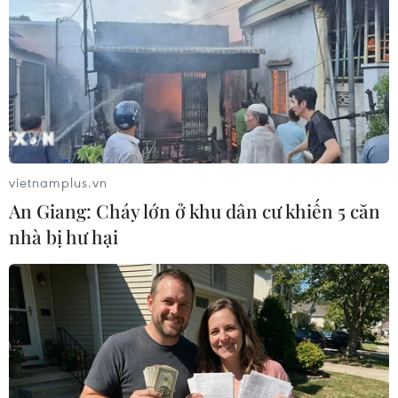
xe tận nhà người dân
26/04/2016 08:07
Tổng Công ty Bưu điện Việt Nam đã triển khai dịch vụ
tiếp nhận cấp đổi hồ sơ và trả kết quả giấy phép lái xe
đến tận tay người dân.
vietnamplus.vn
An Giang: Cháy lớn ở khu dân cư khiến 5 căn
nhà bị hư hại