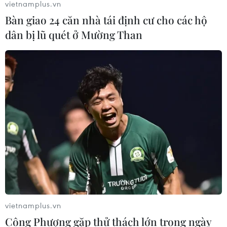
vietnamplus.vn
06/08/2026 08:07
Bàn giao 24 căn nhà tái định cư cho các hộ
dân bị lũ quét ở Mường Than
Kim ngạch thương mại
song phương giữa hai nước Việt Nam
và Thái Lan
06/08/2026 06:24
Sản lượng vàng của Trung Quốc
giảm trong nửa đầu năm 2026
06/08/2026 03:41
Giá vàng trong nước tiếp tục tăng,
SJC lên ngưỡng 143,3 triệu đồng mỗi
vietnamplus.vn
lượng
Công Phượng gặp thử thách lớn trong ngày