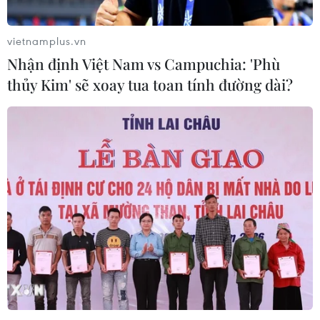
06/08/2026 09:06
vietnamplus.vn
Nhận định Việt Nam vs Campuchia: 'Phù
Giá dầu tăng khi nhà đầu tư thận
thủy Kim' sẽ xoay tua toan tính đường dài?
trọng trước tình hình Trung Đông
06/08/2026 09:03
Giá vàng tăng phiên thứ tư liên tiếp,
chạm mức cao nhất trong 7 tuần
06/08/2026 08:36
Xăng dầu trong nước đồng loạt giảm,
E10RON95-III xuống còn 22.324
đồng/lít