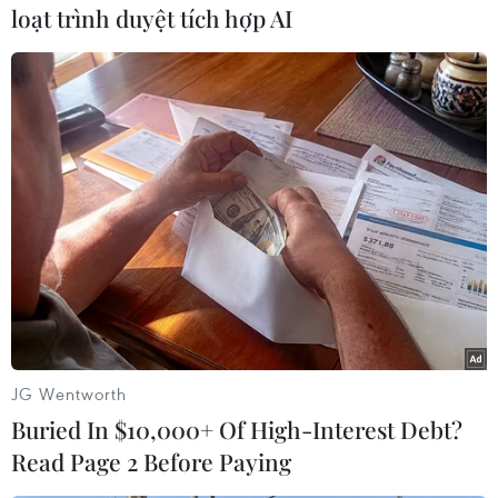
hình thức phát hàng thu tiền (COD)./.
loạt trình duyệt tích hợp AI
(Vietnam+)
JG Wentworth
Buried In $10,000+ Of High-Interest Debt?
Read Page 2 Before Paying
#Chè Thái Nguyên
#Thương mại điện tử