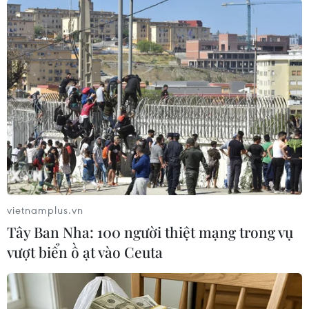
#Cơm cháy Ninh Bình
#Sàn thương mại Badasa
#VietnamPost
#Tin tức
#Tin tức mới nhất
#Tin tức 24h
#Tin tức mới nhất trong ngày
#Tin tức thời sự
#Tin tức hot
#Tin tức an ninh
#Tin tức hot
#An ninh
#An ninh Nghệ An
#Thời sự
#Thời sự hôm nay
#Bản tin thời sự
#Tội phạm
#Truy nã
#Tội phạm hình sự
#Hình sự
#Công an
#Vụ án
#Phạm pháp
#Pháp luật
#Pháp đình
#Xã hội
#An ninh xã hội
#Chính trị
#VietnamPlus
#Vietnam
#Plus
vietnamplus.vn
Tây Ban Nha: 100 người thiệt mạng trong vụ
vượt biển ồ ạt vào Ceuta
Theo dõi VietnamPlus