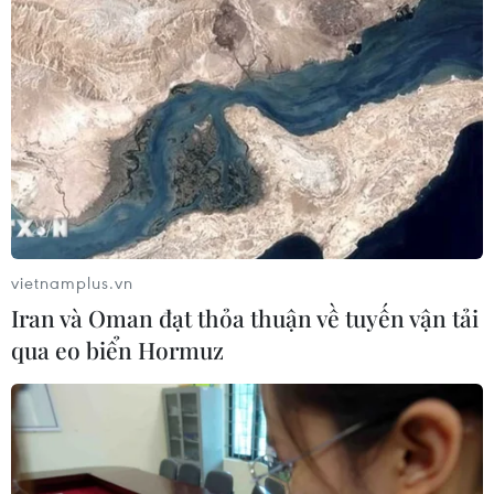
Chứng khoán châu Á đồng loạt tăng
nhờ đà hồi phục của cổ phiếu công
nghệ
05/08/2026 11:00
Đồng Nai phát hiện 7 cơ sở nuôi lợn
"vỗ béo" sử dụng chất cấm
05/08/2026 04:59
vietnamplus.vn
Iran và Oman đạt thỏa thuận về tuyến vận tải
qua eo biển Hormuz
Mùa dâu Hạ Châu - trái cây
đặc sản của vùng đất Tây Đô
05/08/2026 03:42