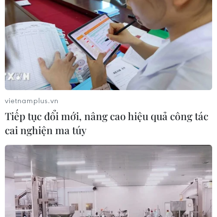
Thành phố Hồ Chí Minh siết kiểm
soát chặt chẽ thực phẩm tại các chợ
đầu mối
05/08/2026 02:50
Giá vàng trong nước tăng nhẹ, SJC
lên ngưỡng 141 triệu đồng mỗi lượng
vietnamplus.vn
05/08/2026 02:25
Tiếp tục đổi mới, nâng cao hiệu quả công tác
cai nghiện ma túy
Giá vàng ngày 5/8: Bảng giá tại các
công ty vàng bạc đá quý
05/08/2026 01:51
Giá vàng thế giới tăng khoảng 1% khi