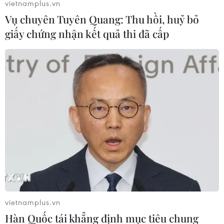
vietnamplus.vn
Vụ chuyên Tuyên Quang: Thu hồi, huỷ bỏ
giấy chứng nhận kết quả thi đã cấp
Doanh thu của Bưu điện Việt Nam tăng
mạnh trong năm 2016
25/12/2016 05:28
vietnamplus.vn
Hàn Quốc tái khẳng định mục tiêu chung
Năm 2016, tổng doanh thu của Tổng Công ty Bưu điện