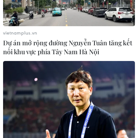
vietnamplus.vn
Dự án mở rộng đường Nguyễn Tuân tăng kết
nối khu vực phía Tây Nam Hà Nội
TIN CÙNG CHUYÊN MỤC
Lâm Đồng vào cao điểm vụ cá Nam,
ngư dân phấn khởi vươn khơi