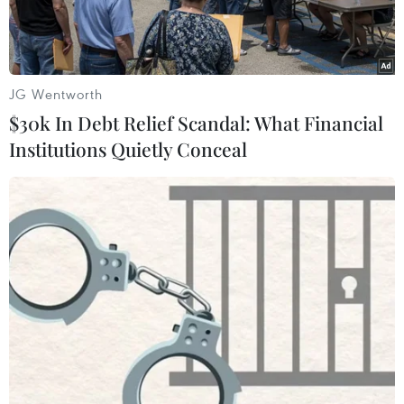
chuẩn...
JG Wentworth
$30k In Debt Relief Scandal: What Financial
Institutions Quietly Conceal
Giao diện sàn thương mại điện tử Badasa của VietnamPost.
(Ảnh chụp màn hình)
Tổng Công ty Bưu điện Việt Nam (VietnamPost)
ngày 13/6 đã chính thức ra mắt Sàn giao dịch