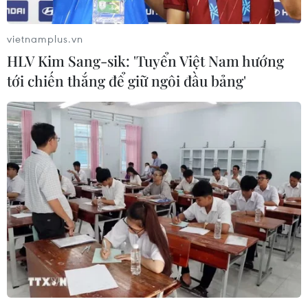
vietnamplus.vn
HLV Kim Sang-sik: 'Tuyển Việt Nam hướng
tới chiến thắng để giữ ngôi đầu bảng'
Bưu điện Việt Nam vận hành Trung tâm
khai thác bưu chính Quốc tế
01/09/2016 03:37
Trung tâm Khai thác bưu chính quốc tế sẽ góp phần
nâng cao năng lực hoạt động, chuyên nghiệp hóa chuỗi
quản lý, khai thác, thông quan hàng bưu chính quốc tế
của Bưu điện Việt Nam.