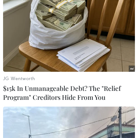
TIN LIÊN QUAN
JG Wentworth
$15k In Unmanageable Debt? The "Relief
Program" Creditors Hide From You
Bưu điện trả kết quả chuyển giấy phép lái