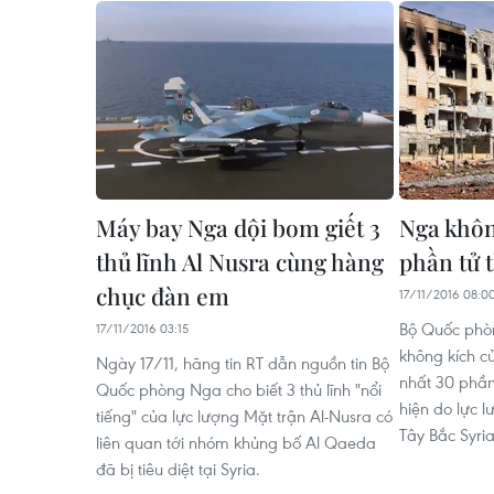
Máy bay Nga dội bom giết 3
Nga không
thủ lĩnh Al Nusra cùng hàng
phần tử 
chục đàn em
17/11/2016 08:0
Bộ Quốc phò
17/11/2016 03:15
không kích củ
Ngày 17/11, hãng tin RT dẫn nguồn tin Bộ
nhất 30 phần 
Quốc phòng Nga cho biết 3 thủ lĩnh "nổi
hiện do lực l
tiếng" của lực lượng Mặt trận Al-Nusra có
Tây Bắc Syria
liên quan tới nhóm khủng bố Al Qaeda
đã bị tiêu diệt tại Syria.