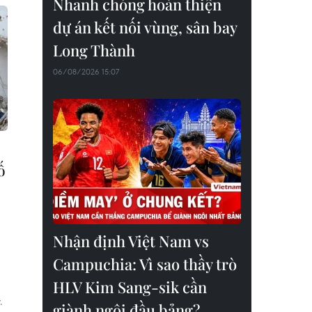
Nhanh chóng hoàn thiện
dự án kết nối vùng, sân bay
Long Thành
06/08/2026 15:07
ố
Nhận định Việt Nam vs
Campuchia: Vì sao thầy trò
HLV Kim Sang-sik cần
.
giành ngôi đầu bảng?