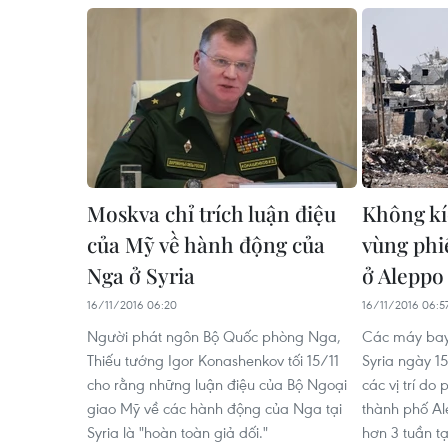
Moskva chỉ trích luận điệu
Không kíc
của Mỹ về hành động của
vùng phi
Nga ở Syria
ở Aleppo
16/11/2016 06:20
16/11/2016 06:5
Người phát ngôn Bộ Quốc phòng Nga,
Các máy bay
Thiếu tướng Igor Konashenkov tối 15/11
Syria ngày 15
cho rằng những luận điệu của Bộ Ngoại
các vị trí do
giao Mỹ về các hành động của Nga tại
thành phố Al
Syria là "hoàn toàn giả dối."
hơn 3 tuần 