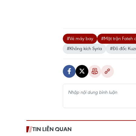
#Vé máy bay
#Mặt trận Fateh 
#Không kích Syria
#Đô đốc Kuz
TIN LIÊN QUAN