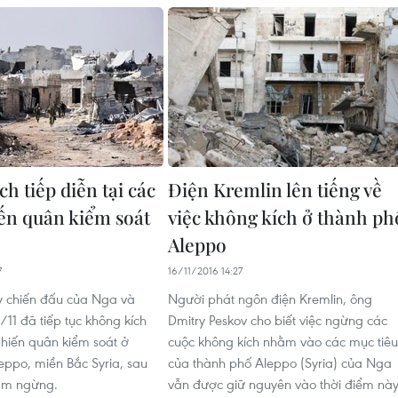
h tiếp diễn tại các
Điện Kremlin lên tiếng về
ến quân kiểm soát
việc không kích ở thành ph
Aleppo
7
16/11/2016 14:27
 chiến đấu của Nga và
Người phát ngôn điện Kremlin, ông
/11 đã tiếp tục không kích
Dmitry Peskov cho biết việc ngừng các
 phiến quân kiểm soát ở
cuộc không kích nhằm vào các mục tiêu
eppo, miền Bắc Syria, sau
của thành phố Aleppo (Syria) của Nga
tạm ngừng.
vẫn được giữ nguyên vào thời điểm này