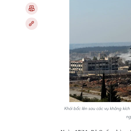
Khói bốc lên sau các vụ không kí
ng