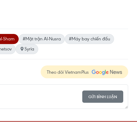
al-Sham
#Mặt trận Al-Nusra
#Máy bay chiến đấu
netsov
Syria
Theo dõi VietnamPlus
GỬI BÌNH LUẬN