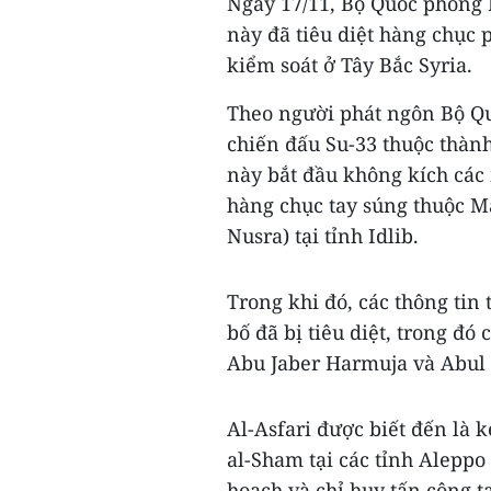
Ngày 17/11, Bộ Quốc phòng 
này đã tiêu diệt hàng chục p
kiểm soát ở Tây Bắc Syria.
Theo người phát ngôn Bộ Q
chiến đấu Su-33 thuộc thàn
này bắt đầu không kích các 
hàng chục tay súng thuộc Mặ
Nusra) tại tỉnh Idlib.
Trong khi đó, các thông tin 
bố đã bị tiêu diệt, trong đ
Abu Jaber Harmuja và Abul 
Al-Asfari được biết đến là 
al-Sham tại các tỉnh Alepp
hoạch và chỉ huy tấn công t