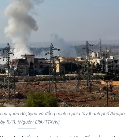
ch của quân đội Syria và đồng minh ở phía tây thành phố Aleppo
ày 11/11. (Nguồn: EPA/TTXVN)