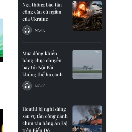
Nga thông báo tấn
công căn cứ ngầm
của Ukraine
NGHE
Mưa dông khiến
hàng chục chuyến
bay tới Nội Bài
không thể hạ cánh
NGHE
Houthi bị nghi đứng
sau vụ tấn công đánh
chìm tàu hàng Ấn Độ
trên Biển Đỏ