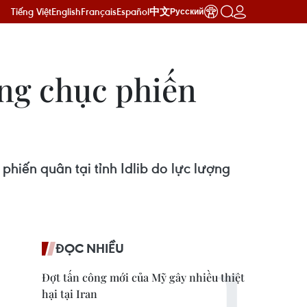
Tiếng Việt
English
Français
Español
中文
Русский
àng chục phiến
hiến quân tại tỉnh Idlib do lực lượng
ĐỌC NHIỀU
Đợt tấn công mới của Mỹ gây nhiều thiệt
hại tại Iran