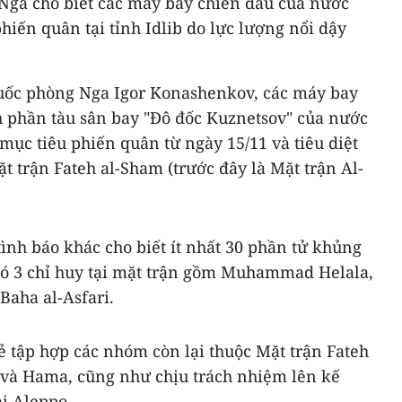
Nga cho biết các máy bay chiến đấu của nước
hiến quân tại tỉnh Idlib do lực lượng nổi dậy
uốc phòng Nga Igor Konashenkov, các máy bay
h phần tàu sân bay "Đô đốc Kuznetsov" của nước
mục tiêu phiến quân từ ngày 15/11 và tiêu diệt
t trận Fateh al-Sham (trước đây là Mặt trận Al-
tình báo khác cho biết ít nhất 30 phần tử khủng
ó có 3 chỉ huy tại mặt trận gồm Muhammad Helala,
Baha al-Asfari.
kẻ tập hợp các nhóm còn lại thuộc Mặt trận Fateh
o và Hama, cũng như chịu trách nhiệm lên kế
ại Aleppo.