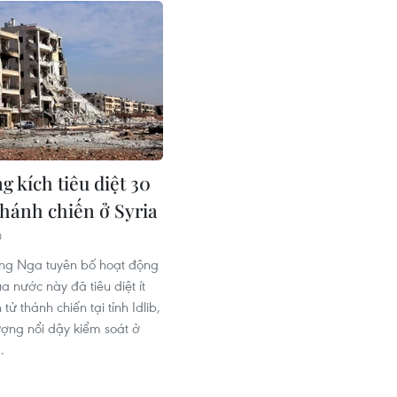
 kích tiêu diệt 30
thánh chiến ở Syria
0
ng Nga tuyên bố hoạt động
a nước này đã tiêu diệt ít
tử thánh chiến tại tỉnh Idlib,
ượng nổi dậy kiểm soát ở
.