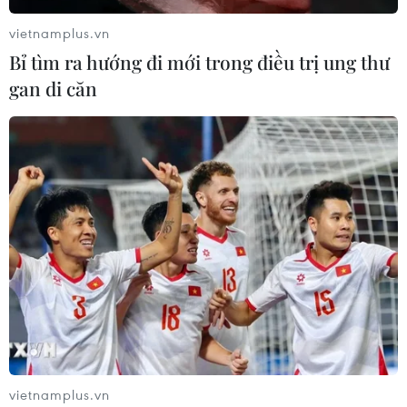
vietnamplus.vn
Bỉ tìm ra hướng đi mới trong điều trị ung thư
gan di căn
TIN CÙNG CHUYÊN MỤC
Tiến "Bịp" hầu tòa trong vụ
án tổ chức sử dụng trái phép chất ma
túy
07/08/2026 04:40
vietnamplus.vn