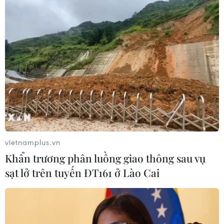
nếu không chúng sẽ gửi những nội dung này cho bạn
bè, người thân.
vietnamplus.vn
Khẩn trương phân luồng giao thông sau vụ
sạt lở trên tuyến ĐT161 ở Lào Cai