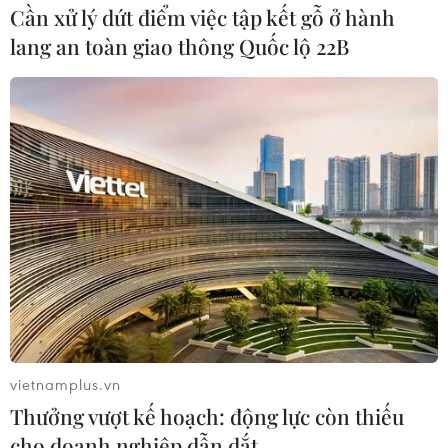
Cần xử lý dứt điểm việc tập kết gỗ ở hành
lang an toàn giao thông Quốc lộ 22B
Hàn Quốc tăng nặng hình phạt đối với tội
phạm deepfake khiêu dâm
23/09/2024 11:04
Ngày 23/9, Ủy ban Bình đẳng giới và gia đình của
Quốc hội Hàn Quốc đã thông qua dự luật sửa đổi
nhằm áp dụng hình phạt nghiêm khắc hơn đối với tội
phạm tình dục sử dụng deepfake
vietnamplus.vn
Thưởng vượt kế hoạch: động lực còn thiếu
cho doanh nghiệp dẫn dắt