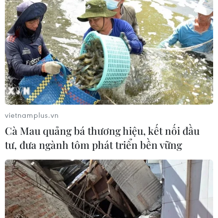
06/08/2026 03:46
Khởi tố thêm 6 đối tượng vụ lập
khống hồ sơ bảo hiểm y tế ở Đắk Lắk
05/08/2026 14:55
vietnamplus.vn
Vận chuyển quá cảnh hàng giả và
Cà Mau quảng bá thương hiệu, kết nối đầu
xâm phạm sở hữu trí tuệ diễn biến
tư, đưa ngành tôm phát triển bền vững
phức tạp
05/08/2026 13:44
24 năm tù cho đôi vợ chồng tổ chức
“bay lắc” trong quán karaoke