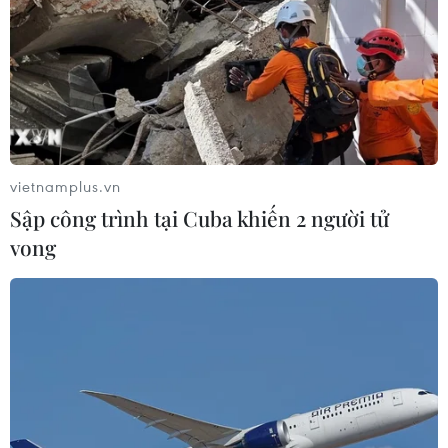
05/08/2026 13:41
Lập kênh TikTok khởi nghiệp, lừa
đảo chiếm đoạt 15 tỷ đồng
05/08/2026 11:36
vietnamplus.vn
Sập công trình tại Cuba khiến 2 người tử
Đắk Lắk: Án phạt nghiêm minh với
vong
đối tượng phá hoại đoàn kết dân tộc
05/08/2026 09:58
Hà Nội xét xử ổ nhóm 50 đối tượng tổ
chức sử dụng ma túy trong quán
karaoke