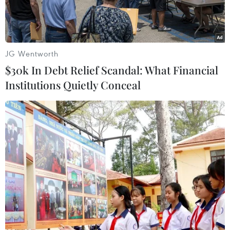
JG Wentworth
$30k In Debt Relief Scandal: What Financial
Institutions Quietly Conceal
Ảnh minh họa. (Nguồn: AFP)
Thời gian qua, mặc dù Công an thành phố Hà
Nội cũng như các cơ quan thông tấn, báo chí có
nhiều khuyến cáo tới người dân về việc các đối
tượng xấu đang lợi dụng công nghệ Deepfake
để tạo ra những video giả mạo với hình ảnh và