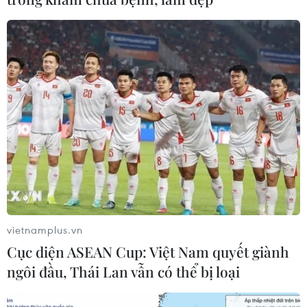
Khởi tố người đi bộ gây tai nạn chết
người trên quốc lộ ở Quảng Trị
06/08/2026 09:44
Khởi tố Chủ tịch Hội đồng quản trị,
Giám đốc Công ty cổ phần Mekolor
06/08/2026 09:06
Thêm một nhóm dàn cảnh cướp giật
tại khu Tân Huê Viên sa lưới
vietnamplus.vn
06/08/2026 05:57
Cục diện ASEAN Cup: Việt Nam quyết giành
ngôi đầu, Thái Lan vẫn có thể bị loại
Khẩn trường khám nghiệm