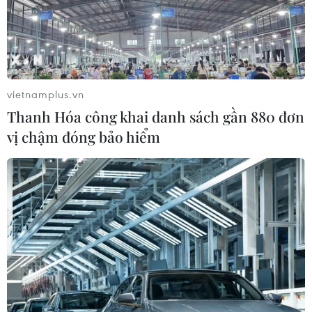
vietnamplus.vn
Thanh Hóa công khai danh sách gần 880 đơn
vị chậm đóng bảo hiểm