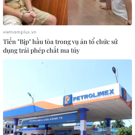
vietnamplus.vn
Tiến "Bịp" hầu tòa trong vụ án tổ chức sử
dụng trái phép chất ma túy
#Video deepfake
#Cuộc gọi lừa đảo deepfake
#Công nghệ deepfake