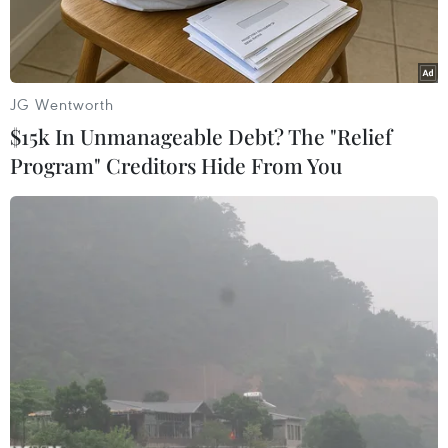
JG Wentworth
$15k In Unmanageable Debt? The "Relief
Program" Creditors Hide From You
Người biểu tình bạo loạn phản đối tình trạng tham nhũng và
khó khăn kinh tế tại quảng trường Tayeran, thủ đô Baghdad,
Iraq ngày 3/10/2019. (Nguồn: AFP/TTXVN)
Ngày 5/10, Chính phủ Iraq đã bãi bỏ lệnh giới
nghiêm có hiệu lực vào ban ngày ở thủ đô