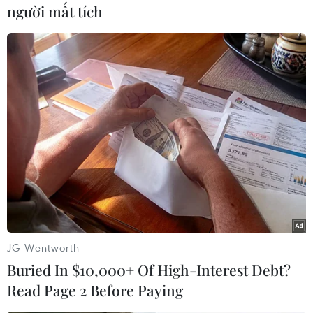
thành bạo lực gây nhiều thương vong. Chính
người mất tích
quyền Iraq đã ban hành lệnh giới nghiêm ở thủ
đô Baghdad và ngừng cung cấp dịch vụ Internet
ở hầu hết các địa phương./.
(TTXVN/Vietnam+)
JG Wentworth
Buried In $10,000+ Of High-Interest Debt?
Read Page 2 Before Paying