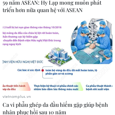
59 năm ASEAN: Hy Lạp mong muốn phát
triển hơn nữa quan hệ với ASEAN
Biểu tình tại Iraq tiếp tục diễn biến phức
tạp, 53 người đã tử vong
04/10/2019 23:33
Một số nhân chứng có mặt tại hiện trường cho biết đã
nghe thấy tiếng nổ giống tiếng súng bắn tỉa ở một số
địa điểm thuộc khu vực trung tâm Baghdad.
vietnamplus.vn
Ca vi phẫu ghép da đầu hiếm gặp giúp bệnh
nhân phục hồi sau 10 năm