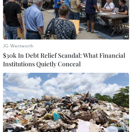
thứ 4 phản đối nạn tham nhũng, thất nghiệp và các dịch
vụ công cộng yếu kém.
JG Wentworth
$30k In Debt Relief Scandal: What Financial
Institutions Quietly Conceal
Qatar khuyến cáo công dân không tới Iraq
do tình hình bất ổn