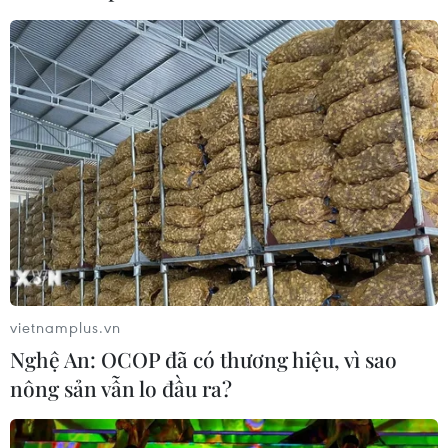
trẻ em thiệt mạng trong 300 ngày
qua
06/08/2026 22:56
Iran và Oman thống nhất mở lại eo
biển Hormuz trong 60 ngày
06/08/2026 12:25
Israel thử nghiệm tên lửa Arrow giữa
lúc căng thẳng khu vực leo thang
vietnamplus.vn
06/08/2026 11:17
Nghệ An: OCOP đã có thương hiệu, vì sao
nông sản vẫn lo đầu ra?
Iran cảnh báo đáp trả nhằm vào hạ