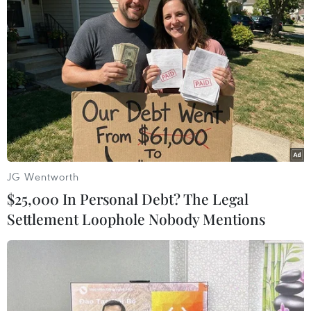
Iraq tiêu diệt các phần tử IS chặn đường
JG Wentworth
trong các cuộc biểu tình
$25,000 In Personal Debt? The Legal
04/10/2019 04:43
Settlement Loophole Nobody Mentions
Các thành viên của IS đã chặn tuyến đường nối thủ đô
Baghdad và thành phố Samarra trong bối cảnh các
cuộc biểu tình diễn ra tại nước này.