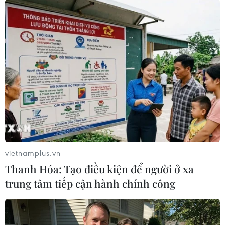
#Lệnh giới nghiêm
#Biểu tình
#Adel Abdel Mahdi
#Tình hình Iraq
#Lực lượng an ninh
Iraq
Theo dõi VietnamPlus
vietnamplus.vn
Thanh Hóa: Tạo điều kiện để người ở xa
TIN LIÊN QUAN
trung tâm tiếp cận hành chính công