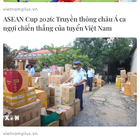
vietnamplus.vn
ASEAN Cup 2026: Truyền thông châu Á ca
ngợi chiến thắng của tuyển Việt Nam
TIN CÙNG CHUYÊN MỤC
Mỹ có đang chuẩn bị một
chiến lược mới nhằm vào Iran?
07/08/2026 10:08
vietnamplus.vn
Mỹ can thiệp khẩn cấp, ngăn