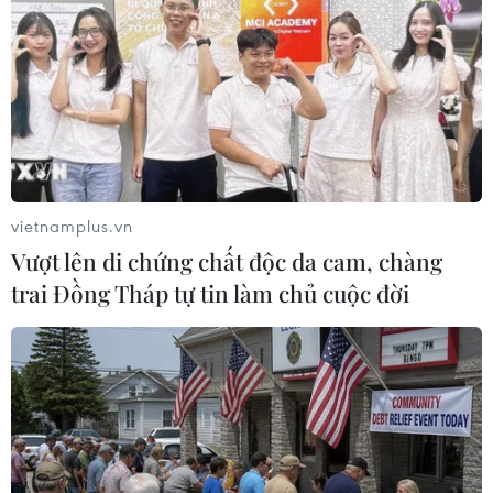
vietnamplus.vn
Vượt lên di chứng chất độc da cam, chàng
trai Đồng Tháp tự tin làm chủ cuộc đời
Các lực lượng Iraq xả súng vào người biểu
tình ở Baghdad
04/10/2019 07:48
Các lực lượng an ninh Iraq đã xả súng vào hàng chục
người biểu tình ở thủ đô Baghdad trong ngày biểu tình