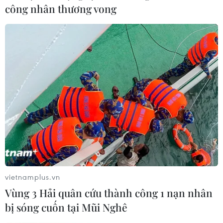
công nhân thương vong
Chứng khoán Phố Wall kết thúc tuần nhiều
“giằng co” trong sắc đỏ
vietnamplus.vn
Vùng 3 Hải quân cứu thành công 1 nạn nhân
18/09/2021 08:48
bị sóng cuốn tại Mũi Nghê
3 chỉ số chứng khoán chính của Phố Wall đều giảm
ngày 17/9; Nasdaq có mức giảm lớn nhất do lợi suất