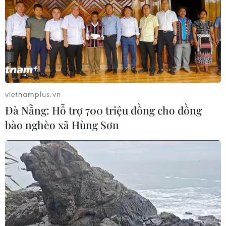
nghệ, bất chấp áp lực từ lãi suất
01/08/2026 03:28
Chứng khoán bứt tốc cuối phiên, chỉ
số VN-Index tăng gần 40 điểm
30/07/2026 08:47
vietnamplus.vn
Đà Nẵng: Hỗ trợ 700 triệu đồng cho đồng
bào nghèo xã Hùng Sơn
Hoa Kỳ áp thuế bổ sung: Thị trường
chứng khoán đã phản ánh phần lớn
thông tin
30/07/2026 07:50
Chứng khoán châu Á ngược chiều
Phố Wall sau cuộc họp của Fed