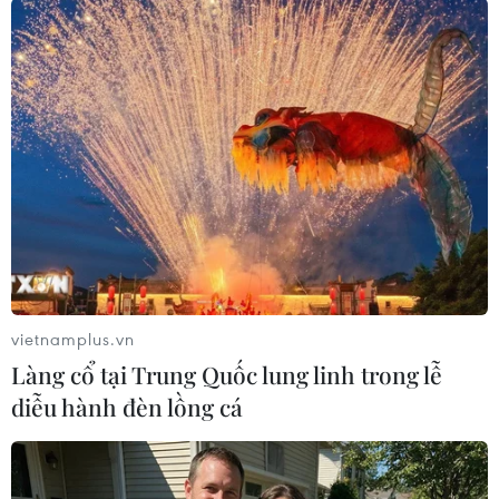
#Evergrande
#chứng khoán châu Á
#giá cổ phiếu
#bom nợ
Theo dõi VietnamPlus
vietnamplus.vn
Làng cổ tại Trung Quốc lung linh trong lễ
diễu hành đèn lồng cá
TIN LIÊN QUAN