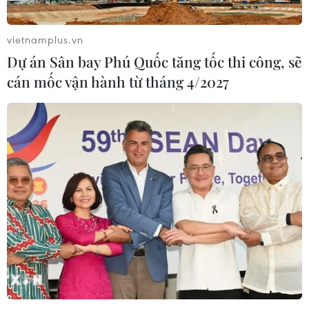
vietnamplus.vn
Dự án Sân bay Phú Quốc tăng tốc thi công, sẽ
cán mốc vận hành từ tháng 4/2027
TIN CÙNG CHUYÊN MỤC
Thị trường chứng khoán: Sức ép từ
"vùng trũng" thông tin sau một nhịp
phục hồi