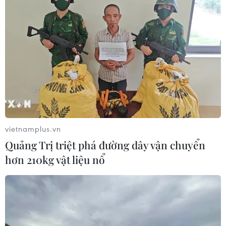
vietnamplus.vn
Quảng Trị triệt phá đường dây vận chuyển
hơn 210kg vật liệu nổ