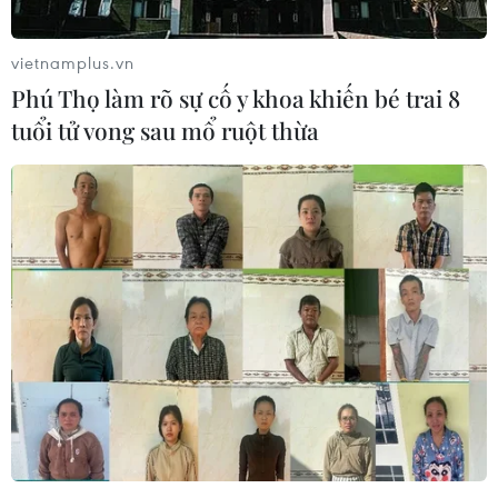
vietnamplus.vn
Phú Thọ làm rõ sự cố y khoa khiến bé trai 8
tuổi tử vong sau mổ ruột thừa
VN-Index vượt 1.350 điểm tại phiên quỹ
ETF hoàn thành cơ cấu danh mục
17/09/2021 09:56
Thị trường chứng khoán trong phiên 17/9 thanh khoản
duy trì ở mức cao, với giao dịch toàn thị trường đạt hơn
32.612 tỷ đồng, tương đương hơn 1,2 tỷ cổ phiếu.