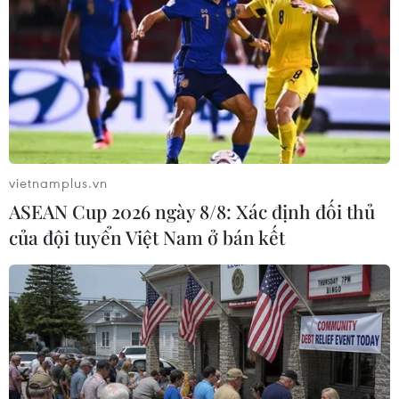
chỉ số Shanghai Composite của Thượng Hải giảm 0,2%.
vietnamplus.vn
ASEAN Cup 2026 ngày 8/8: Xác định đối thủ
của đội tuyển Việt Nam ở bán kết
Chứng khoán Mỹ đi lên sau khi EC cam kết
viện trợ cho Afghanistan