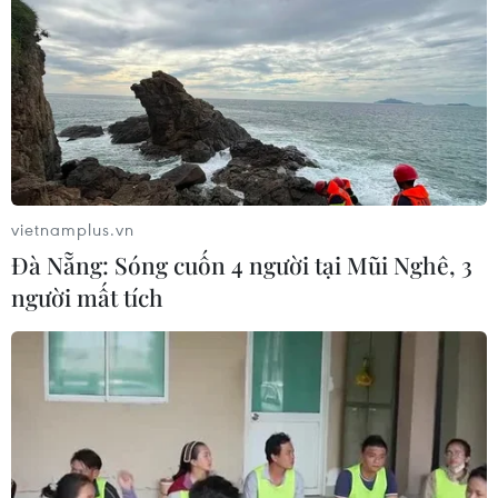
vietnamplus.vn
Đà Nẵng: Sóng cuốn 4 người tại Mũi Nghê, 3
người mất tích