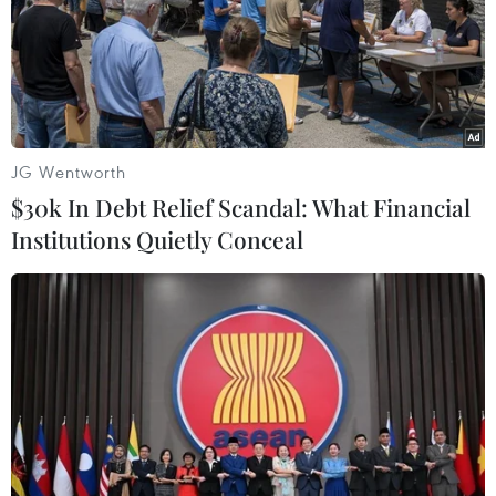
16/09/2021 03:01
Phiên 15/9, chỉ số công nghiệp Dow Jones tăng 0,7%
lên 34.814,39 điểm còn chỉ số tổng hợp S&P 500 tăng
0,9% lên 4.480,70 điểm. Trong khi đó, chỉ số công nghệ
Nasdaq tăng 0,8% lên 15.161,53 điểm.
JG Wentworth
$30k In Debt Relief Scandal: What Financial
Institutions Quietly Conceal