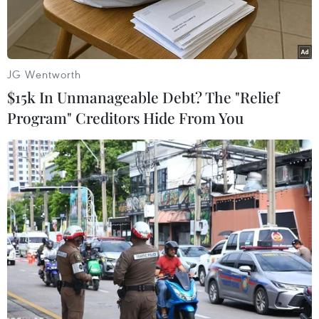
JG Wentworth
$15k In Unmanageable Debt? The "Relief
Program" Creditors Hide From You
Bảng chỉ số chứng khoán tại Hong Kong, Trung Quốc. (Ảnh:
AFP/TTXVN)
Thị trường chứng khoán châu Á giảm trong
phiên chiều 21/9, giữa bối cảnh các nhà đầu tư
lo lắng về "số phận" của tập đoàn bất động sản