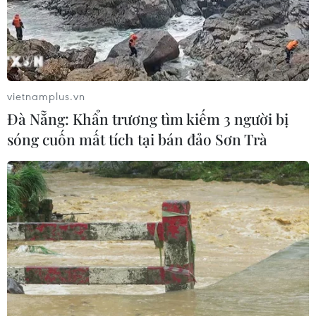
30/07/2026 02:18
Chứng khoán ngày 29/7: VN-Index
bật tăng lấy lại mốc 1.700 điểm
vietnamplus.vn
29/07/2026 09:59
Đà Nẵng: Khẩn trương tìm kiếm 3 người bị
sóng cuốn mất tích tại bán đảo Sơn Trà
Cổ phiếu công nghệ và bán dẫn của
Mỹ giảm mạnh
29/07/2026 00:20
Chứng khoán châu Á hứng chịu đợt
bán tháo mới
28/07/2026 10:41