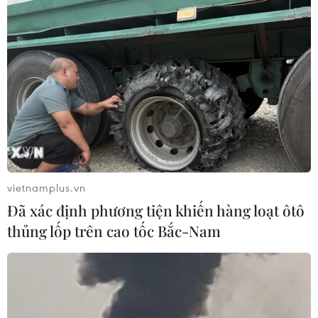
Phó Tổng Biên tập: NGUYỄN THỊ TÁM, KHÚC THANH
THỦY
Sở hữu trí tuệ
Quy định sử dụng
RSS
Hỗ trợ
Ngôn ngữ
TTXVN
Dịch vụ tin
Quảng cáo
Liên hệ
vietnamplus.vn
Đã xác định phương tiện khiến hàng loạt ôtô
thủng lốp trên cao tốc Bắc-Nam
Giấy phép số: 1374/GP-BTTTT do Bộ Thông tin và Truyền thông
cấp ngày 11/9/2008.
Quảng cáo: Phó TBT Nguyễn Thị Tám: 093.5958688, Email:
tamvna@gmail.com
Điện thoại: (024) 39411349 - (024) 39411348, Fax: (024)