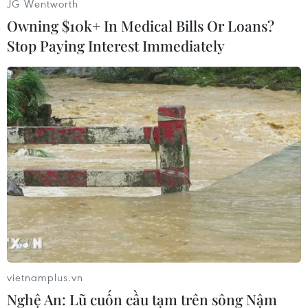
JG Wentworth
Đầu phiên giao dịch28/10, chỉ số Shanghai
Owning $10k+ In Medical Bills Or Loans?
Composite và Hang Seng lần lượt tăng 4,38
điểm (0,21%) và55,41 điểm (0,24%), lên 2.137,34
Stop Paying Interest Immediately
và 22.753,75 điểm./.
Minh Trang (TTXVN)
vietnamplus.vn
Nghệ An: Lũ cuốn cầu tạm trên sông Nậm