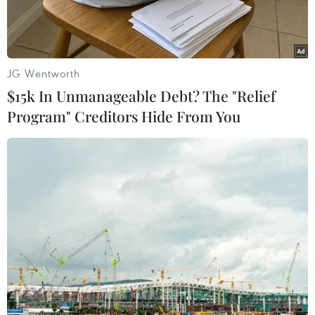
tích cực từ phiêncuối tuần trước tại Phố Wall.
Tại Tokyo, chỉ số Nikkei 225 của Nhật Bản mở
cửa với mức tăng 173,46 điểm,tương đương
JG Wentworth
1,23%, lên 14.261,65 điểm.
$15k In Unmanageable Debt? The "Relief
Program" Creditors Hide From You
Sự phục hồi của chứng khoán Nhật Bảntrong
đầu phiên này chủ yếu là do những dự báo lạc
quan về lợi nhuận doanhnghiệp nước này và sự
ổn định của tỷ giá đồng yen.
Hiện tỷ giá giữa đồng nội tệNhật Bản và đồng
USD đang thấp hơn 20% so với cùng kỳ năm
2012, và nhân tố nàyđược xem là giúp các nhà
xuất khẩu của đất nước Mặt Trời mọc được
hưởng lợi.