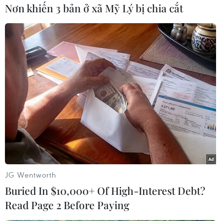
Nơn khiến 3 bản ở xã Mỹ Lý bị chia cắt
#Thị trường chứng khoán
#Phố Wall
#Hang Seng
#Fed
Anh
Theo dõi VietnamPlus
JG Wentworth
Buried In $10,000+ Of High-Interest Debt?
TIN CÙNG CHUYÊN MỤC
Read Page 2 Before Paying
VN-Index tăng hơn 3 điểm nhờ sức