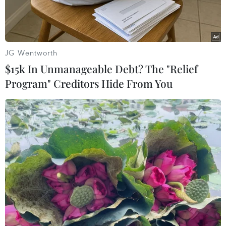
JG Wentworth
$15k In Unmanageable Debt? The "Relief
Program" Creditors Hide From You
Chứng khoán Hong Kong (Trung Quốc) tăng điểm. (Ảnh:
Economic Times/TTXVN)
Chứng khoán Hong Kong (Trung Quốc) dẫn
dầu đà tăng tại châu Á
Hầu hết các thị trường châu Á đều tăng trong
phiên 26/1 khi phần lớn trở lại sau kỳ nghỉ Tết
Nguyên đán, cùng với một thông tin lạc quan là