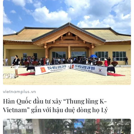
Kinh tế Mỹ dự kiến tăng trưởng chậm hơn
trong quý 4 năm 2022
26/01/2023 08:28
Nền kinh tế lớn nhất thế giới được cho là sẽ tăng trưởng
2,6% trong giai đoạn từ tháng 10 đến tháng 12/2022,
thấp hơn mức 3,2% được ghi nhận trong quý trước đó.
vietnamplus.vn
Hàn Quốc đầu tư xây “Thung lũng K-
Vietnam” gắn với hậu duệ dòng họ Lý