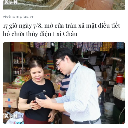
vietnamplus.vn
17 giờ ngày 7/8, mở cửa tràn xả mặt điều tiết
hồ chứa thủy điện Lai Châu
Giá vàng đảo chiều tăng trong khi giá dầu
gần như đứng yên
26/01/2023 03:45
Giá vàng giao ngay tăng 0,2% lên 1.940,49 USD/ounce