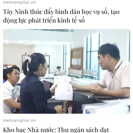
vietnamplus.vn
vào lúc 1 giờ 40 phút (sáng 25/1 giờ Việt Nam) trong khi
Tây Ninh thúc đẩy bình dân học vụ số, tạo
giá dầu thô ngọt nhẹ Mỹ (WTI) giao tháng 3/20223
động lực phát triển kinh tế số
ỉtăng 2 xu Mỹ lên 80,15 USD/thùng
vietnamplus.vn
Kho bạc Nhà nước: Thu ngân sách đạt