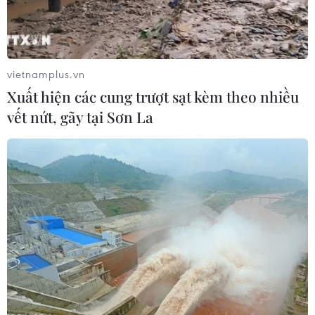
vietnamplus.vn
Xuất hiện các cung trượt sạt kèm theo nhiều
vết nứt, gãy tại Sơn La
Giá xăng dầu tại thị trường Mỹ đang có xu
hướng tăng trở lại
26/01/2023 02:38
Theo Hiệp hội ôtô Mỹ, Giá xăng dầu tại Mỹ đang có xu
hướng tăng trở lại khi giá trung bình là 3,48 USD/gallon,
tăng khoảng 0,12 USD so với mức trung bình 3,36
USD/gallon vào tuần trước.