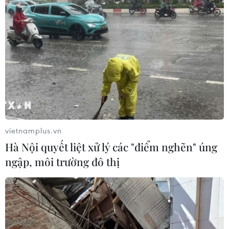
Giá vàng châu Á chạm mức cao nhất của 9
tháng trong phiên 26/1
26/01/2023 09:51
vietnamplus.vn
Chiều 26/1, giá vàng giao ngay không đổi ở mức
Hà Nội quyết liệt xử lý các "điểm nghẽn" úng
1.943,51 USD/ounce sau khi chạm 1.949,09 USD/ounce
ngập, môi trường đô thị
trong phiên, mức cao nhất kể từ tháng 4/2022. Giá
vàng kỳ hạn của Mỹ tăng 0,2% lên 1.946,30
USD/ounce.