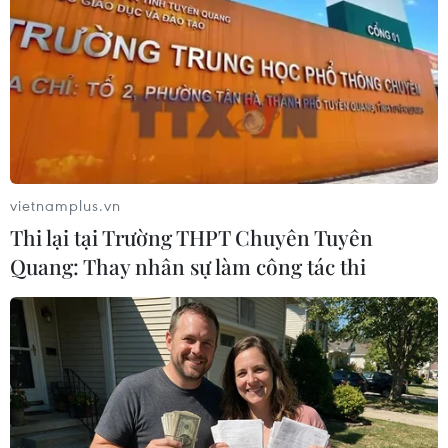
biết, lượng dầu dự trữ tại các kho ở nước này đã
tăng thêm 533.000 thùng lên 448,5 triệu thùng
trong tuần kết thúc ngày 20/1./.
(TTXVN/Vietnam+)
vietnamplus.vn
Thi lại tại Trường THPT Chuyên Tuyên
Quang: Thay nhân sự làm công tác thi