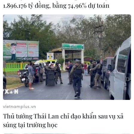
Phiên 26/1, chứng khoán châu Á biến động
1.896.176 tỷ đồng, bằng 74,96% dự toán
trái chiều sau nghỉ lễ
26/01/2023 08:02
Nhà đầu tư đang chú ý đến cuộc họp chính sách của
Fed sẽ diễn ra vào tuần tới, với đồn đoán ngày càng
tăng rằng Fed sẽ nâng lãi suất thêm 0,25 điểm phần
trăm, mức tăng nhỏ hơn những cuộc họp trước đó.
vietnamplus.vn
Thủ tướng Thái Lan chỉ đạo khẩn sau vụ xả
súng tại trường học