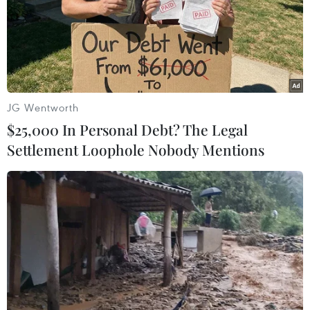
#Chứng khoán châu Á
#Giá dầu
#Fed tăng lãi suất
#Chứng khoán Hong Kong
#sản phẩm tinh chế
#dầu dự trữ
Hàn Quốc
Trung Quốc
JG Wentworth
$25,000 In Personal Debt? The Legal
Theo dõi VietnamPlus
Settlement Loophole Nobody Mentions
TIN LIÊN QUAN