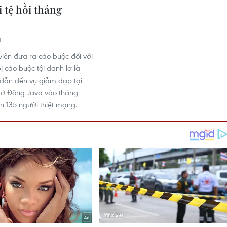
i tệ hồi tháng
1
viên đưa ra cáo buộc đối với
ị cáo buộc tội danh lơ là
 dẫn đến vụ giẫm đạp tại
 ở Đông Java vào tháng
n 135 người thiệt mạng.