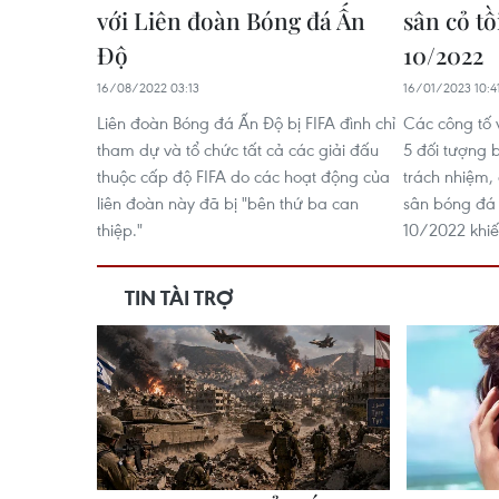
với Liên đoàn Bóng đá Ấn
sân cỏ tồ
Độ
10/2022
16/08/2022 03:13
16/01/2023 10:4
Liên đoàn Bóng đá Ấn Độ bị FIFA đình chỉ
Các công tố 
tham dự và tổ chức tất cả các giải đấu
5 đối tượng b
thuộc cấp độ FIFA do các hoạt động của
trách nhiệm,
liên đoàn này đã bị "bên thứ ba can
sân bóng đá
thiệp."
10/2022 khiế