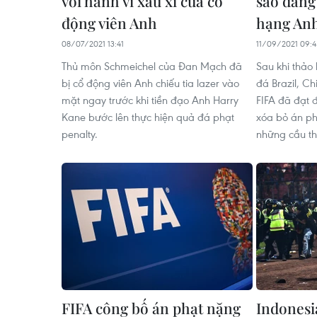
với hành vi xấu xí của cổ
sao đang 
động viên Anh
hạng An
08/07/2021 13:41
11/09/2021 09:4
Thủ môn Schmeichel của Đan Mạch đã
Sau khi thảo 
bị cổ động viên Anh chiếu tia lazer vào
đá Brazil, Ch
mặt ngay trước khi tiền đạo Anh Harry
FIFA đã đạt 
Kane bước lên thực hiện quả đá phạt
xóa bỏ án ph
penalty.
những cầu thủ
FIFA công bố án phạt nặng
Indonesi