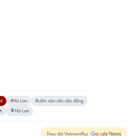
ed
#Hà Lan
#cấm vào sân vận động
h
Hà Lan
Theo dõi VietnamPlus