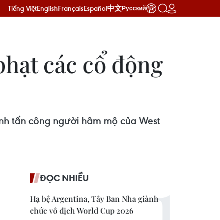
Tiếng Việt
English
Français
Español
中文
Русский
hạt các cổ động
ninh tấn công người hâm mộ của West
ĐỌC NHIỀU
Hạ bệ Argentina, Tây Ban Nha giành
chức vô địch World Cup 2026