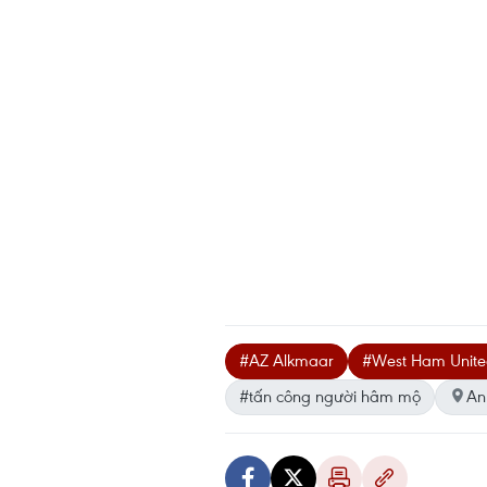
#AZ Alkmaar
#West Ham Unit
#tấn công người hâm mộ
An