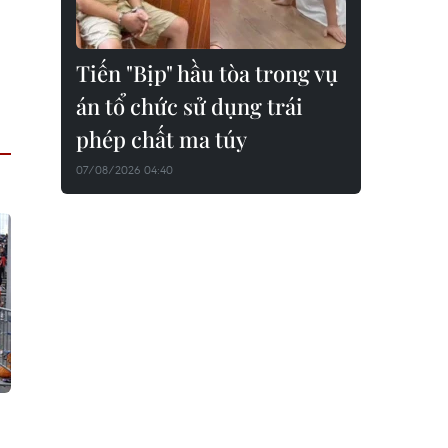
Tiến "Bịp" hầu tòa trong vụ
án tổ chức sử dụng trái
phép chất ma túy
07/08/2026 04:40