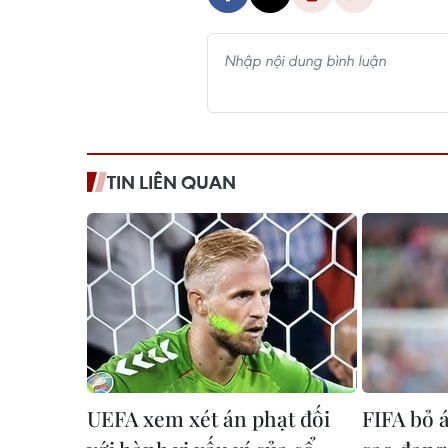
TIN LIÊN QUAN
UEFA xem xét án phạt đối
FIFA bỏ á