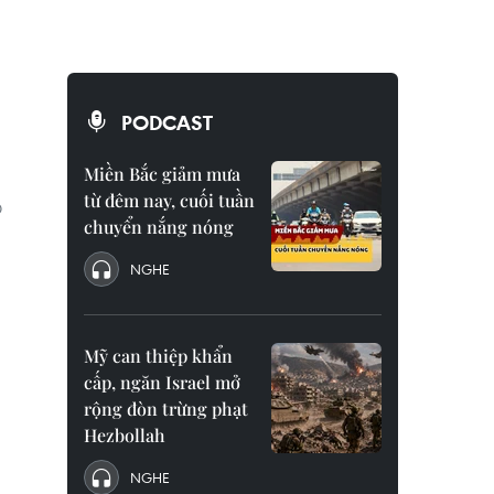
PODCAST
Miền Bắc giảm mưa
từ đêm nay, cuối tuần
O
chuyển nắng nóng
NGHE
Mỹ can thiệp khẩn
cấp, ngăn Israel mở
rộng đòn trừng phạt
Hezbollah
NGHE