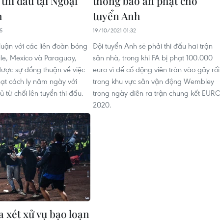
thi đấu tại Ngoại
thông báo án phạt cho
h
tuyển Anh
5
19/10/2021 01:32
luận với các liên đoàn bóng
Đội tuyển Anh sẽ phải thi đấu hai trận
ile, Mexico và Paraguay,
sân nhà, trong khi FA bị phạt 100.000
được sự đồng thuận về việc
euro vì để cổ động viên tràn vào gây rối
ạt cách ly năm ngày với
trong khu vực sân vận động Wembley
 từ chối lên tuyển thi đấu.
trong ngày diễn ra trận chung kết EUR
2020.
a xét xử vụ bạo loạn