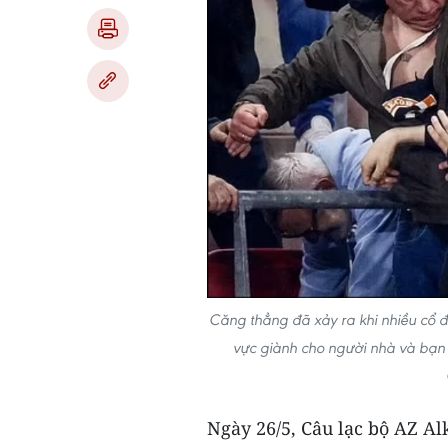
Căng thẳng đã xảy ra khi nhiều cổ đ
vực giành cho người nhà và bạn 
Ngày 26/5, Câu lạc bộ AZ A