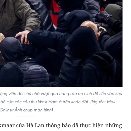
ộng viên đội chủ nhà vượt qua hàng rào an ninh để tiến vào khu
bè của các cầu thủ West Ham ở trên khán đài. (Nguồn: Mail
Online/Ảnh chụp màn hình)
lkmaar của Hà Lan thông báo đã thực hiện những