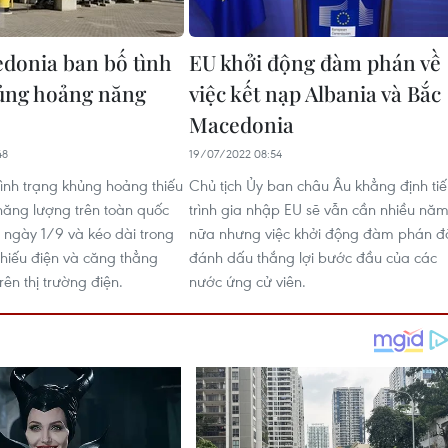
donia ban bố tình
EU khởi động đàm phán về
ủng hoảng năng
việc kết nạp Albania và Bắc
Macedonia
48
19/07/2022 08:54
tình trạng khủng hoảng thiếu
Chủ tịch Ủy ban châu Âu khẳng định ti
ăng lượng trên toàn quốc
trình gia nhập EU sẽ vẫn cần nhiều nă
ừ ngày 1/9 và kéo dài trong
nữa nhưng việc khởi động đàm phán đ
thiếu điện và căng thẳng
đánh dấu thắng lợi bước đầu của các
ên thị trường điện.
nước ứng cử viên.