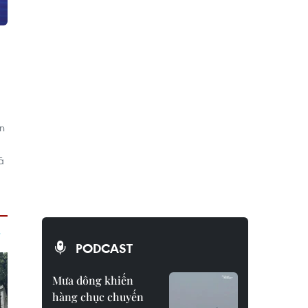
ến
m
ã
PODCAST
Mưa dông khiến
hàng chục chuyến