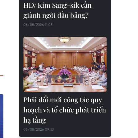
HLV Kim Sang-sik cần
giành ngôi đầu bảng?
06/08/2026 11:05
Phải đổi mới công tác quy
hoạch và tổ chức phát triển
hạ tầng
06/08/2026 09:53