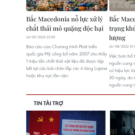
Bắc Macedonia nỗ lực xử lý
Bắc Mace
chất thải mỏ quặng độc hại
trạng kh
lượng
24/03/2023 23:00
Báo cáo của Chương trình Phát triển
26/08/2022 01:
quốc gia Mỹ công bố năm 2007 cho thấy
Việc ban bố 
1 triệu tấn chất thải vật liệu đã được tập
nguồn cung n
kết tại các bãi chôn lấp rác ở làng Lojane
có hiệu lực t
hoặc khu vực lân cận.
30 ngày, do 
nguồn cung tr