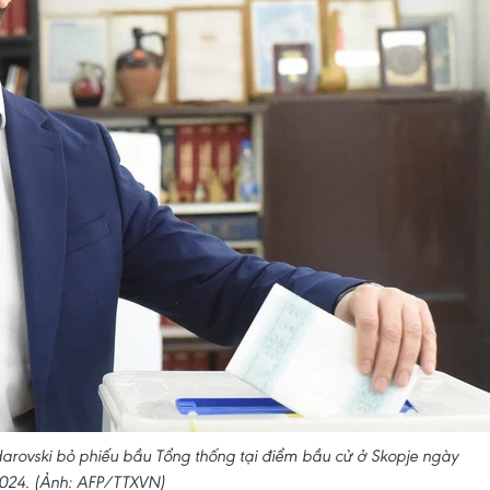
rovski bỏ phiếu bầu Tổng thống tại điểm bầu cử ở Skopje ngày
024. (Ảnh: AFP/TTXVN)