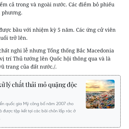
điểm cả trong và ngoài nước. Các điểm bỏ phiếu
a phương.
được bầu với nhiệm kỳ 5 năm. Các ứng cử viên
uổi trở lên.
chất nghi lễ nhưng Tổng thống Bắc Macedonia
vị trí Thủ tướng lên Quốc hội thông qua và là
ũ trang của đất nước./.
ử lý chất thải mỏ quặng độc
riển quốc gia Mỹ công bố năm 2007 cho
 đã được tập kết tại các bãi chôn lấp rác ở
.