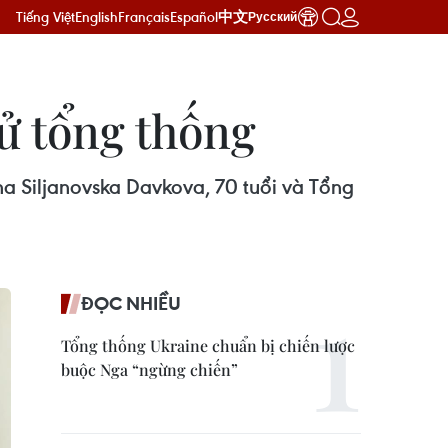
Tiếng Việt
English
Français
Español
中文
Русский
ử tổng thống
na Siljanovska Davkova, 70 tuổi và Tổng
ĐỌC NHIỀU
Tổng thống Ukraine chuẩn bị chiến lược
buộc Nga “ngừng chiến”