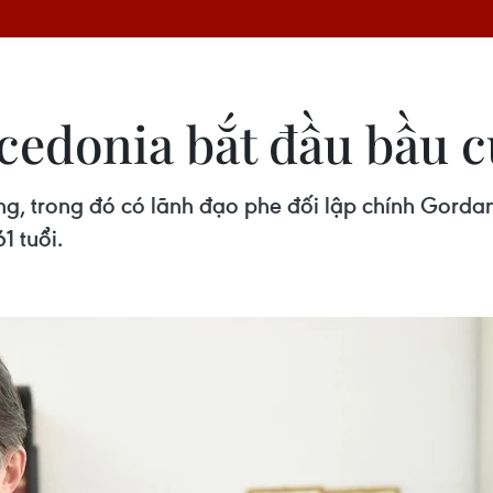
edonia bắt đầu bầu c
hống, trong đó có lãnh đạo phe đối lập chính Gorda
1 tuổi.