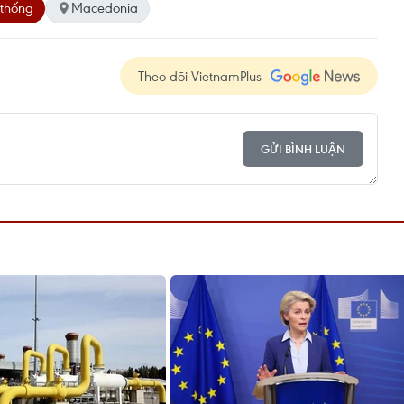
 thống
Macedonia
Theo dõi VietnamPlus
GỬI BÌNH LUẬN