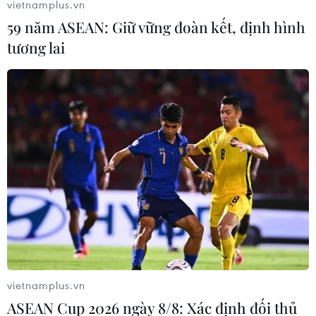
vietnamplus.vn
59 năm ASEAN: Giữ vững đoàn kết, định hình
tương lai
#Rằm tháng Bảy
#lễ Vu Lan
#dịch COVID-19
#chợ online
#mâm cơm chay
vietnamplus.vn
ASEAN Cup 2026 ngày 8/8: Xác định đối thủ