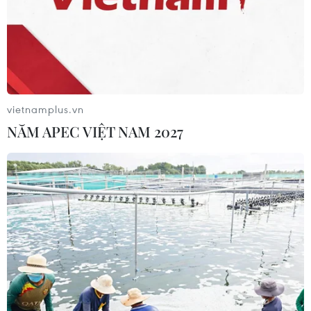
TIN CÙNG CHUYÊN MỤC
Dữ liệu việc làm Mỹ mở thêm dư địa
cho giá vàng trong tuần qua
08/08/2026 04:29
vietnamplus.vn
NĂM APEC VIỆT NAM 2027
Nghệ An: OCOP đã có thương hiệu,
vì sao nông sản vẫn lo đầu ra?
08/08/2026 03:28
Xe điện Trung Quốc mở rộng
cuộc đua công nghệ ra Đông Nam Á
08/08/2026 03:00