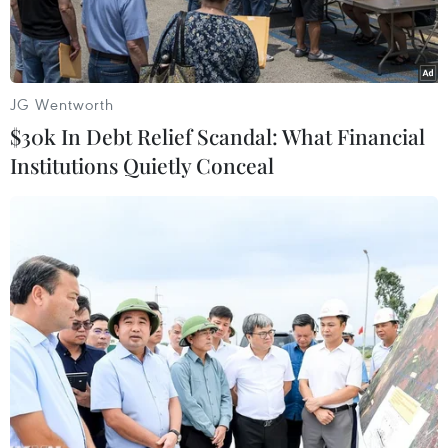
trước.
JG Wentworth
$30k In Debt Relief Scandal: What Financial
Institutions Quietly Conceal
Mâm lễ cúng Rắm tháng Bảy (Nguồn: TTXVN)
Rằm tháng Bảy (Âm lịch) trên khắp nước Việt,
các gia đình tin theo tín ngưỡng Phật giáo đều