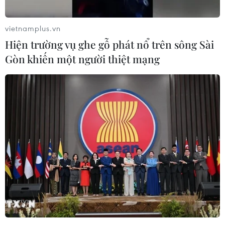
đồng/mâm.
vietnamplus.vn
Các sản phẩm đồ chay khá đa dạng như thịt gà
Hiện trường vụ ghe gỗ phát nổ trên sông Sài
chay, thịt bò chay, cá chay… Bên cạnh các thực
Gòn khiến một người thiệt mạng
phẩm chay nội còn có các loại thực phẩm chay
được nhập từ nước ngoài, giá những sản phẩm
chay nhập khẩu này tương đối "mềm" với nhiều
mẫu mã đa dạng nên cũng thu hút khá đông
người tiêu dùng.
Ngoài ra, tại các nhà hàng cũng làm sắn cỗ hoặc
phục vụ cả những mâm cỗ chat qua sơ chế.
Khách đặt chỉ cần mang về nấu chín là có thể
bày biện để cúng ngay./.
(TTXVN/Vietnam+)