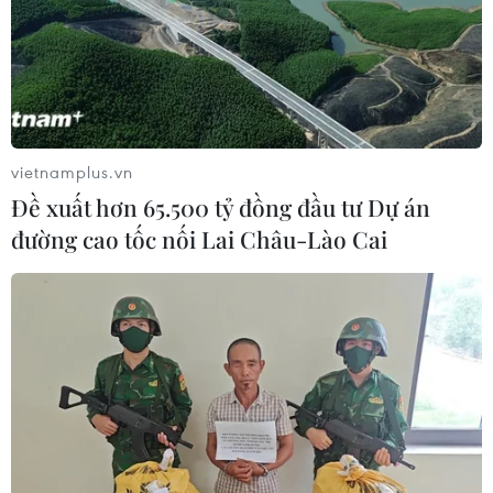
vietnamplus.vn
Đề xuất hơn 65.500 tỷ đồng đầu tư Dự án
đường cao tốc nối Lai Châu-Lào Cai
Vu Lan báo hiếu là nét đẹp văn hóa truyền
thống của người Việt
08/08/2022 03:32