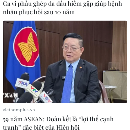
Ca vi phẫu ghép da đầu hiếm gặp giúp bệnh
Chứng khoán Mỹ rời đỉnh khi giá
nhân phục hồi sau 10 năm
năng lượng leo thang
06/08/2026 23:58
Lâm Đồng vào cao điểm vụ cá Nam,
ngư dân phấn khởi vươn khơi
06/08/2026 09:06
Giá dầu tăng khi nhà đầu tư thận
trọng trước tình hình Trung Đông
06/08/2026 09:03
vietnamplus.vn
59 năm ASEAN: Đoàn kết là “lợi thế cạnh
tranh” đặc biệt của Hiệp hội