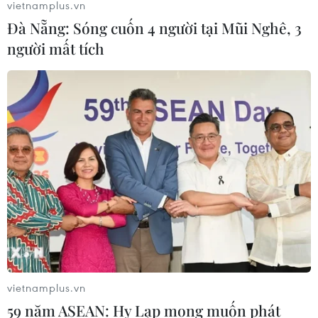
vietnamplus.vn
Đà Nẵng: Sóng cuốn 4 người tại Mũi Nghê, 3
người mất tích
vietnamplus.vn
59 năm ASEAN: Hy Lạp mong muốn phát