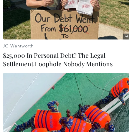
chưng, bánh giày, chả chìa, chả quế…
Trái cây giảm nhãn lồng Hưng Yên chỉ còn
85.000 đồng/3kg, chôm chôm nhãn 79.000
đồng/kg, táo Envy 119.000 đồng/kg… Hoa sen
quan âm cũng được bán với giá 120.000 đồng/10
JG Wentworth
bông với 2 màu trắng và hồng, nếu kèm thêm
$25,000 In Personal Debt? The Legal
thị cửa hàng báo giá 55.000 đồng/kg.
Settlement Loophole Nobody Mentions
Cùng với không khí mua sắm nhộn nhịp để đáp
ứng nhu cầu của thực khách nói chung, các
quán ăn với các món ăn chay nấu sẵn, hoặc đồ
chay đông lạnh luôn sẵn sàng. Trên thị trường
hiện đang bán rất nhiều loại thực phẩm chay
khô, chế biến sẵn khá đẹp mắt và tiện lợi phục
vụ thực khách.