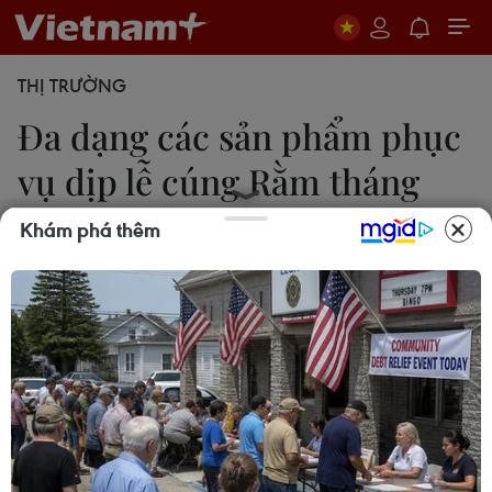
THỊ TRƯỜNG
Đa dạng các sản phẩm phục
vụ dịp lễ cúng Rằm tháng
Bảy
Khám phá thêm
Hằng Trần
10/08/2022 03:54
Năm nay, do không còn bị ảnh hưởng của dịch
COVID-19, thị trường phục vụ cho ngày lễ cúng
Rằm tháng Bảy (lễ Vu Lan) vì vậy cũng sôi động,
phong phú và đa dạng hơn so với những năm