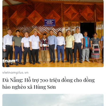
Hàng nghìn bông hoa sen lan tỏa yêu
thương nhân mùa Vu Lan
30/07/2022 02:41
Không chỉ lan tỏa tình yêu gia đình, sự xuất hiện của
những "trái tim" hoa sen bên Bờ Hồ (Hà Nội) còn khiến
nhiều người cảm thấy yêu Tổ quốc, biết ơn những người
đã hy sinh cho hòa bình nước nhà.
vietnamplus.vn
Đà Nẵng: Hỗ trợ 700 triệu đồng cho đồng
bào nghèo xã Hùng Sơn