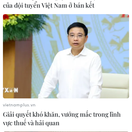
của đội tuyển Việt Nam ở bán kết
Theo dõi VietnamPlus
TIN LIÊN QUAN
vietnamplus.vn
Giải quyết khó khăn, vướng mắc trong lĩnh
vực thuế và hải quan