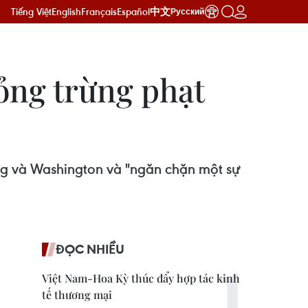
Tiếng Việt
English
Français
Español
中文
Русский
ỏng trừng phạt
ng và Washington và "ngăn chặn một sự
ĐỌC NHIỀU
Việt Nam-Hoa Kỳ thúc đẩy hợp tác kinh
tế thương mại