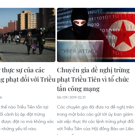
 thực sự của các
Chuyên gia đề nghị trừng
g phạt đối với Triều
phạt Triều Tiên vì tổ chức
tấn công mạng
16
06/09/2019 02:31
thế nào Triều Tiên tồn tại
Các chuyên gia đã đưa ra đề nghị trên
ối cảnh bị áp đặt trừng
trong một báo cáo gửi tới ủy ban giám
 được đặt ra mà không xác
sát việc thực thi các lệnh trừng phạt đối
 những yếu tố nào.
với Triều Tiên của Hội đồng Bảo an Liên