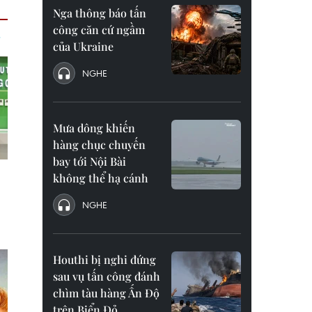
Nga thông báo tấn
công căn cứ ngầm
của Ukraine
NGHE
Mưa dông khiến
hàng chục chuyến
bay tới Nội Bài
không thể hạ cánh
NGHE
Houthi bị nghi đứng
sau vụ tấn công đánh
chìm tàu hàng Ấn Độ
trên Biển Đỏ