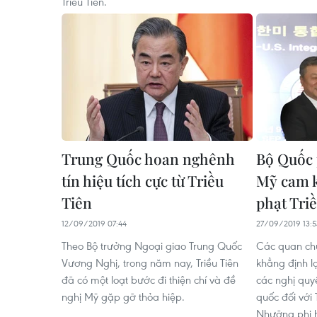
Triều Tiên.
Trung Quốc hoan nghênh
Bộ Quốc
tín hiệu tích cực từ Triều
Mỹ cam k
Tiên
phạt Tri
12/09/2019 07:44
27/09/2019 13:5
Theo Bộ trưởng Ngoại giao Trung Quốc
Các quan ch
Vương Nghị, trong năm nay, Triều Tiên
khẳng định lạ
đã có một loạt bước đi thiện chí và đề
các nghị quy
nghị Mỹ gặp gỡ thỏa hiệp.
quốc đối với T
Nhưỡng phi h