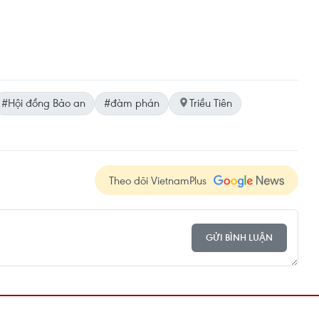
#Hội đồng Bảo an
#đàm phán
Triều Tiên
Theo dõi VietnamPlus
GỬI BÌNH LUẬN