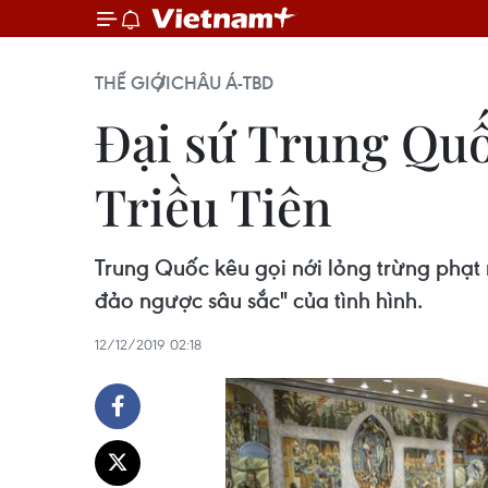
THẾ GIỚI
CHÂU Á-TBD
Đại sứ Trung Quố
Triều Tiên
Trung Quốc kêu gọi nới lỏng trừng phạ
đảo ngược sâu sắc" của tình hình.
12/12/2019 02:18