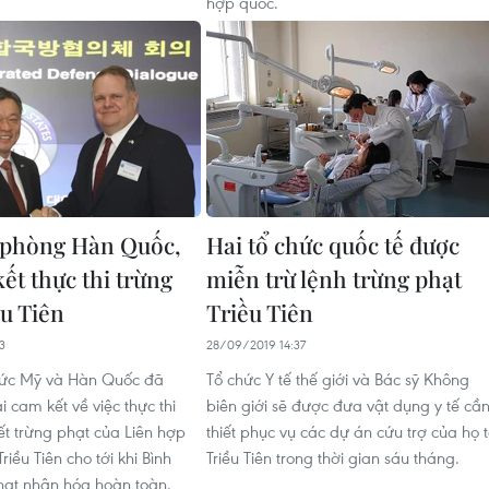
hợp quốc.
 phòng Hàn Quốc,
Hai tổ chức quốc tế được
ết thực thi trừng
miễn trừ lệnh trừng phạt
ều Tiên
Triều Tiên
3
28/09/2019 14:37
ức Mỹ và Hàn Quốc đã
Tổ chức Y tế thế giới và Bác sỹ Không
i cam kết về việc thực thi
biên giới sẽ được đưa vật dụng y tế cầ
ết trừng phạt của Liên hợp
thiết phục vụ các dự án cứu trợ của họ t
riều Tiên cho tới khi Bình
Triều Tiên trong thời gian sáu tháng.
ạt nhân hóa hoàn toàn.