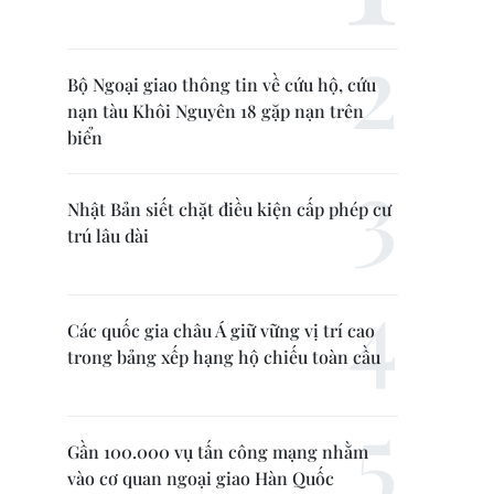
Bộ Ngoại giao thông tin về cứu hộ, cứu
nạn tàu Khôi Nguyên 18 gặp nạn trên
biển
Nhật Bản siết chặt điều kiện cấp phép cư
trú lâu dài
Các quốc gia châu Á giữ vững vị trí cao
trong bảng xếp hạng hộ chiếu toàn cầu
Gần 100.000 vụ tấn công mạng nhằm
vào cơ quan ngoại giao Hàn Quốc