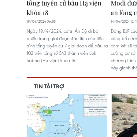
tổng tuyển cử bầu Hạ viện
Modi đưa
khóa 18
an lòng c
19/04/2024 06:55
14/04/2024 12:4
Ngày 19/4/2024, cử tri Ấn Độ đi bỏ
Đảng BJP củ
phiếu trong giai đoạn đầu tiên của tiến
công bố cươn
trình tổng tuyển cử 7 giai đoạn để bầu ra
cam kết sẽ tạ
102 trên tổng số 543 thành viên Lok
cường cơ sở 
Sabha (Hạ viện) khóa 18.
chương trình
này giành thắ