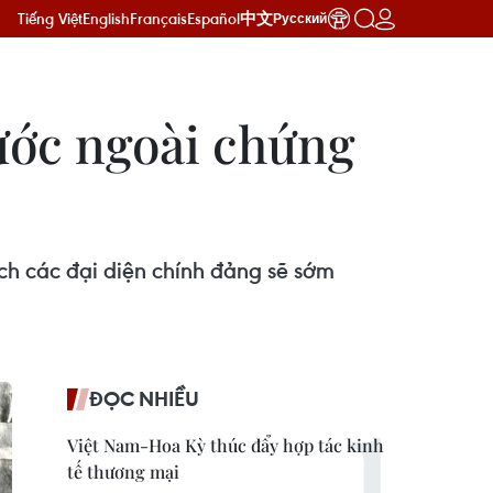
Tiếng Việt
English
Français
Español
中文
Русский
ước ngoài chứng
h các đại diện chính đảng sẽ sớm
ĐỌC NHIỀU
Việt Nam-Hoa Kỳ thúc đẩy hợp tác kinh
tế thương mại