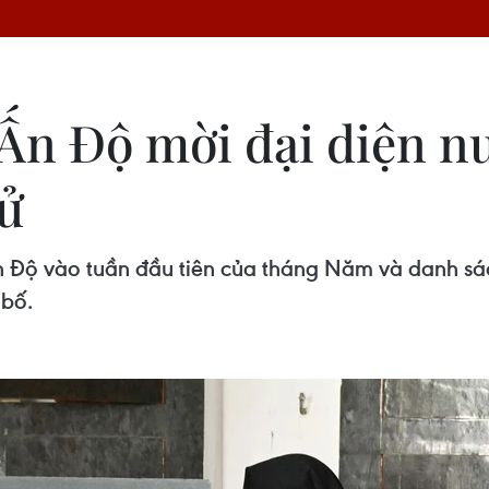
Ấn Độ mời đại diện n
cử
n Độ vào tuần đầu tiên của tháng Năm và danh sác
bố.