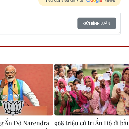
Theo dõi VietnamPlus
GỬI BÌNH LUẬN
g Ấn Độ Narendra
968 triệu cử tri Ấn Độ đi bầ