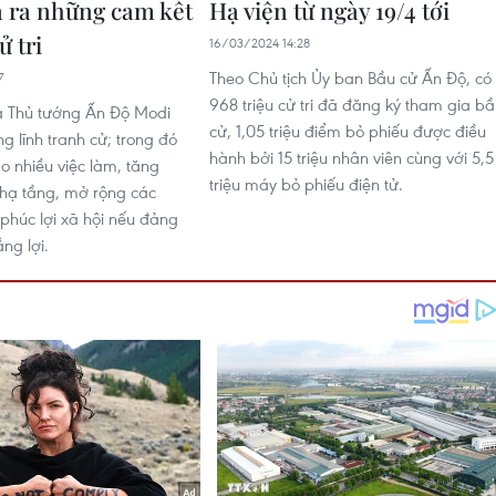
 ra những cam kết
Hạ viện từ ngày 19/4 tới
ử tri
16/03/2024 14:28
Theo Chủ tịch Ủy ban Bầu cử Ấn Độ, có
7
968 triệu cử tri đã đăng ký tham gia b
a Thủ tướng Ấn Độ Modi
cử, 1,05 triệu điểm bỏ phiếu được điều
g lĩnh tranh cử; trong đó
hành bởi 15 triệu nhân viên cùng với 5,5
o nhiều việc làm, tăng
triệu máy bỏ phiếu điện tử.
hạ tầng, mở rộng các
 phúc lợi xã hội nếu đảng
ng lợi.