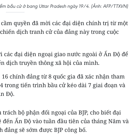
 điểm bầu cử ở bang Uttar Pradesh ngày 19/4. (Ảnh: AFP/TTXVN)
cầm quyền đã mời các đại diện chính trị từ một
chiến dịch tranh cử của đảng này trong cuộc
i các đại diện ngoại giao nước ngoài ở Ấn Độ để
iến dịch truyền thông xã hội của mình.
, 16 chính đảng từ 8 quốc gia đã xác nhận tham
 4 trong tiến trình bầu cử kéo dài 7 giai đoạn và
Ấn Độ.
 trách bộ phận đối ngoại của BJP, cho biết đại
ẽ đến Ấn Độ vào tuần đầu tiên của tháng Năm và
nh đảng sẽ sớm được BJP công bố.