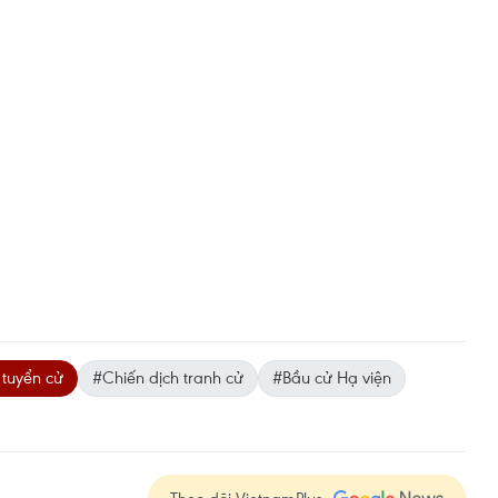
tuyển cử
#Chiến dịch tranh cử
#Bầu cử Hạ viện