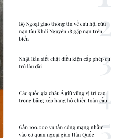
Bộ Ngoại giao thông tin về cứu hộ, cứu
nạn tàu Khôi Nguyên 18 gặp nạn trên
biển
Nhật Bản siết chặt điều kiện cấp phép cư
trú lâu dài
Các quốc gia châu Á giữ vững vị trí cao
trong bảng xếp hạng hộ chiếu toàn cầu
Gần 100.000 vụ tấn công mạng nhằm
vào cơ quan ngoại giao Hàn Quốc