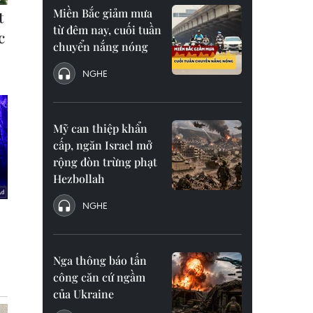
Miền Bắc giảm mưa
từ đêm nay, cuối tuần
chuyển nắng nóng
NGHE
Mỹ can thiệp khẩn
cấp, ngăn Israel mở
rộng đòn trừng phạt
Hezbollah
NGHE
Nga thông báo tấn
công căn cứ ngầm
của Ukraine