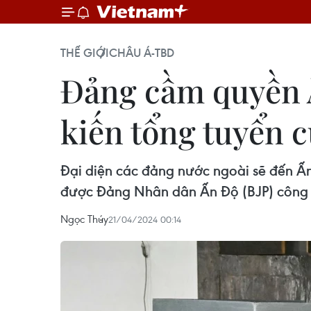
THẾ GIỚI
CHÂU Á-TBD
Đảng cầm quyền 
kiến tổng tuyển 
Đại diện các đảng nước ngoài sẽ đến Ấ
được Đảng Nhân dân Ấn Độ (BJP) công 
Ngọc Thúy
21/04/2024 00:14