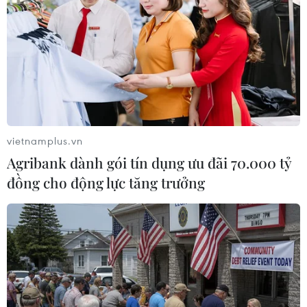
Khám phá điểm du lịch nổi
tiếng Mũi Tobizina ở Nga
09/08/2026 16:20
Nga và Syria đạt thỏa thuận mới về
tương lai hai căn cứ chiến lược
vietnamplus.vn
09/08/2026 15:21
Agribank dành gói tín dụng ưu đãi 70.000 tỷ
đồng cho động lực tăng trưởng
Vấn đề người di cư: Đức khôi phục cơ
chế trả người xin tị nạn về Italy
09/08/2026 14:40