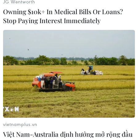
JG Wentworth
đề,trước hết là việc nước này xin gia nhập Liên
Owning $10k+ In Medical Bills Or Loans?
minh châu Âu (EU)./.
Stop Paying Interest Immediately
(TTXVN)
vietnamplus.vn
Việt Nam-Australia định hướng mở rộng đầu