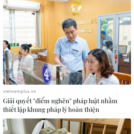
Châu Âu sẽ chứng kiến nhật thực
toàn phần hiếm có vào ngày 12/8
10/08/2026 04:35
Phim Việt lần thứ tư ghi dấu ấn tại
chương trình chiếu phim mùa Hè ở
Berlin
10/08/2026 02:28
vietnamplus.vn
Giải quyết "điểm nghẽn" pháp luật nhằm
Pháp bắt giữ 4 nghi phạm trộm đồng
thiết lập khung pháp lý hoàn thiện
hồ đắt tiền của du khách tại Saint-
Tropez
10/08/2026 01:09