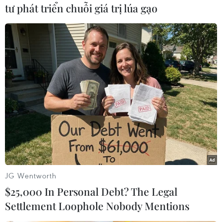
tư phát triển chuỗi giá trị lúa gạo
#Ukraine
#Yulia Tymoshenko
#Quan sát viên
#Xét xử
Ukraine
Theo dõi VietnamPlus
TIN CÙNG CHUYÊN MỤC
JG Wentworth
Tấn công gây nhiều thương vong tại
$25,000 In Personal Debt? The Legal
Nga và Ukraine
Settlement Loophole Nobody Mentions
10/08/2026 10:29