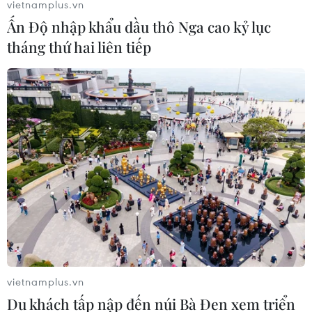
vietnamplus.vn
07/08/2026 00:22
Ấn Độ nhập khẩu dầu thô Nga cao kỷ lục
tháng thứ hai liên tiếp
Nga thông báo tấn công căn
cứ ngầm của Ukraine
06/08/2026 16:21
Tây Ban Nha: 100 người thiệt mạng
trong vụ vượt biển ồ ạt vào Ceuta
06/08/2026 16:03
Đức tuyên án chung thân đối tượng
gây vụ lao xe vào đám đông ở
vietnamplus.vn
Munich
Du khách tấp nập đến núi Bà Đen xem triển