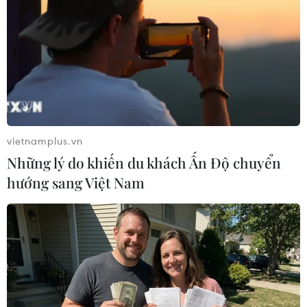
ASIAD 17: Điền kinh và vật chính thức
bước vào cuộc tranh tài
27/09/2014 02:08
Đoàn thể thao Việt Nam bước sang ngày thi đấu thứ 8
của ASIAD 17 với không ít những thử thách, cho dù hôm
nay (27/9) điền kinh và vật chính thức bước vào các
cuộc tranh tài.
vietnamplus.vn
Những lý do khiến du khách Ấn Độ chuyển
hướng sang Việt Nam