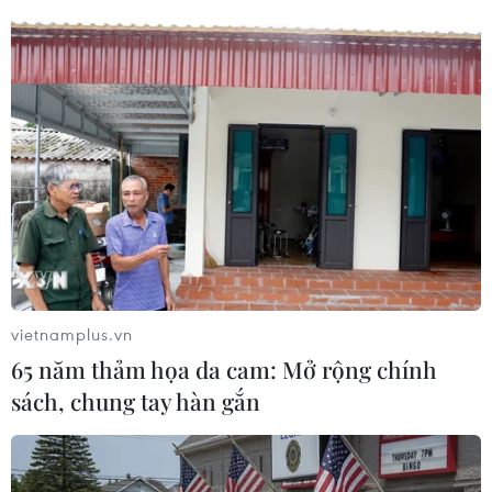
ASIAD 17
"Thành tích của đoàn Việt Nam ở ASIAD chưa
hẳn đã là thất bại"
Lễ xuất quân đoàn thể thao người khuyết tật dự
Asian Para Games 2
Đoàn Việt Nam sẵn sàng cho Asian Para Games
II tại Hàn Quốc
vietnamplus.vn
Trung Quốc dẫn đầu ASIAD, kình ngư Nhật Bản
65 năm thảm họa da cam: Mở rộng chính
xuất sắc nhất
sách, chung tay hàn gắn
Hàn Quốc và Triều Tiên xích gần nhau ở lễ bế
mạc ASIAD 17