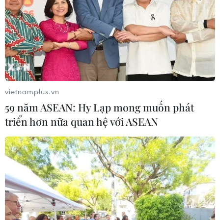
Xem thêm
CƠ QUAN CHỦ QUẢN: THÔNG TẤN XÃ VIỆT NAM
vietnamplus.vn
Tổng Biên tập: TRẦN TIẾN DUẨN
59 năm ASEAN: Hy Lạp mong muốn phát
Phó Tổng Biên tập: NGUYỄN THỊ TÁM, KHÚC THANH
triển hơn nữa quan hệ với ASEAN
THỦY
Sở hữu trí tuệ
Quy định sử dụng
RSS
Hỗ trợ
Ngôn ngữ
TTXVN
Dịch vụ tin
Quảng cáo