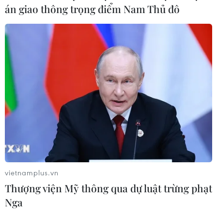
án giao thông trọng điểm Nam Thủ đô
Công Phượng gặp thử thách lớn
trong ngày tái xuất V-League 2026/27
06/08/2026 11:49
Nhận định Việt Nam vs
Campuchia: Vì sao thầy trò HLV Kim
Sang-sik cần giành ngôi đầu bảng?
06/08/2026 11:05
Nhận định Việt Nam vs Campuchia:
vietnamplus.vn
'Phù thủy Kim' sẽ xoay tua toan tính
Thượng viện Mỹ thông qua dự luật trừng phạt
đường dài?
Nga
06/08/2026 08:25