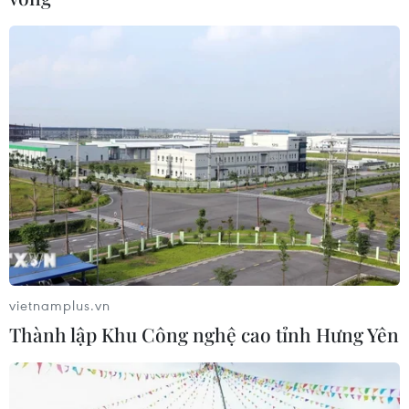
Ninh
07/08/2026 08:33
Canh tác biển - động lực mới cho
kinh tế biển Việt Nam
07/08/2026 08:14
Giá vàng hướng tới tuần tăng mạnh
nhất kể từ tháng 1/2026
07/08/2026 08:14
vietnamplus.vn
Thành lập Khu Công nghệ cao tỉnh Hưng Yên
Hạn hán nghiêm trọng đe dọa "huyết
mạch" kinh tế châu Âu
07/08/2026 07:58