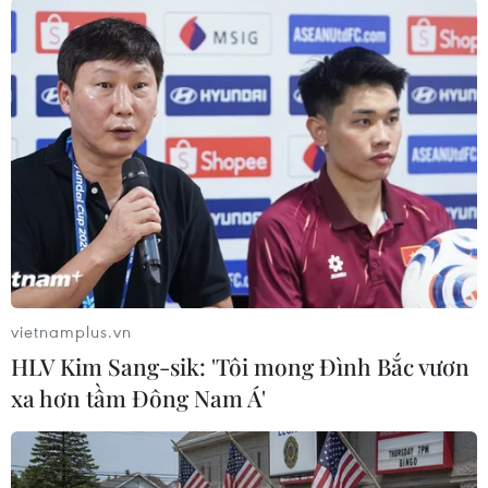
#Italy
#Đóng giày
#Hiệp định thương mại tự do
#Da giày
#Xuất khẩu
Áo
Italy
Việt Nam
vietnamplus.vn
Theo dõi VietnamPlus
HLV Kim Sang-sik: 'Tôi mong Đình Bắc vươn
xa hơn tầm Đông Nam Á'