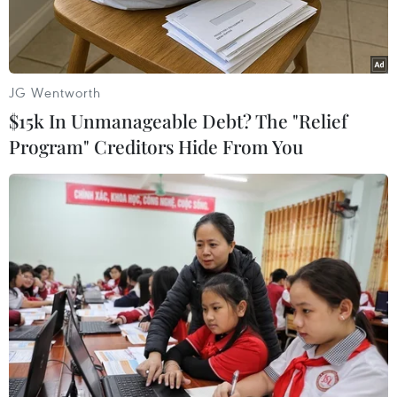
Việt Nam ngày càng trở thành một địa điểm hấp
dẫn để các công ty giày da hàng đầu của Italy
thâm nhập, đặt nhà máy sản xuất và từ đó phân
phối sản phẩm đi khắp mọi nơi.
JG Wentworth
$15k In Unmanageable Debt? The "Relief
Bài đăng trên báo Mặt Trời 24 giờ cho biết
Program" Creditors Hide From You
Coronet, một trong những công ty sản xuất da
giày lớn nhất của Italy, mới đây đã quyết định
chuyển nhà máy từ tỉnh Quảng Đông (Trung
Quốc) sang Việt Nam. Bắt đầu từ năm 2014,
Coronet sẽ sản xuất da giày từ nhà máy của họ
đặt trong khu công nghiệp Giao Long, cách
Thành phố Hồ Chí Minh một giờ rưỡi chạy xe.
Cố vấn cao cấp của Coronet, ông Umberto de
Marco cho biết Công ty đặt mục tiêu 2 triệu m2