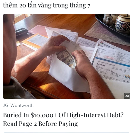
về giá hiện đang là hai yếu tố thuận lợi giúp
thêm 20 tấn vàng trong tháng 7
Việt Nam tăng năng lực cạnh tranh trên thị
trường châu Á.
Các doanh nghiệp Italy "nhảy" vào thị trường ở
thời điểm này sẽ được hưởng lợi từ năng lực đó
của Việt Nam./.
Anh Ngọc (TTXVN)
JG Wentworth
Buried In $10,000+ Of High-Interest Debt?
Read Page 2 Before Paying