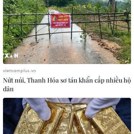
vietnamplus.vn
Nứt núi, Thanh Hóa sơ tán khẩn cấp nhiều hộ
dân