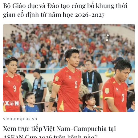
kỳ vọng Fed tăng lãi suất
Bộ Giáo dục và Đào tạo công bố khung thời
gian cố định từ năm học 2026-2027
25/06/2026 15:10
Giới đầu tư ngày càng tin rằng kinh tế Mỹ đủ sức duy trì
mặt bằng lãi suất cao, thậm chí Cục Dự trữ Liên bang
Mỹ (Fed) có thể tiếp tục nâng lãi suất trong thời gian tới.
vietnamplus.vn
Xem trực tiếp Việt Nam-Campuchia tại
ASEAN Cup 2026 trên kênh nào?