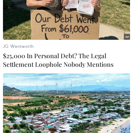
Mỹ cùng vị thế đồng USD đang
đối mặt những thách thức dài hạn
chưa từng có.
(TTXVN/Vietnam+)
JG Wentworth
$25,000 In Personal Debt? The Legal
Settlement Loophole Nobody Mentions