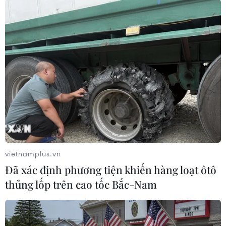
phần trăm lên mức 2,5% nhằm kiềm chế áp lực
lạm phát, đúng như dự báo của phần lớn giới
chuyên gia.
RBNZ cũng phát đi thông điệp cứng rắn khi
khẳng định cơ quan này "nhiều khả năng sẽ
cần tiếp tục cắt giảm các biện pháp nới lỏng
tiền tệ" để kiểm soát đà tăng giá cả. Cùng chung
xu hướng tích cực, đồng AUD cũng nhích nhẹ
0,1% lên 0,6938 USD/AUD.
vietnamplus.vn
Đã xác định phương tiện khiến hàng loạt ôtô
thủng lốp trên cao tốc Bắc-Nam