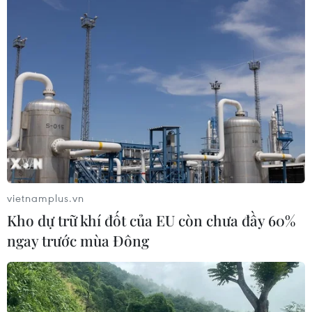
vietnamplus.vn
Kho dự trữ khí đốt của EU còn chưa đầy 60%
ngay trước mùa Đông