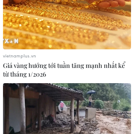
Có 50 cơ sở kiểm nghiệm được GACC
chấp nhận phục vụ xuất khẩu mít,
sầu riêng
07/08/2026 10:27
vietnamplus.vn
Hàn Quốc áp dụng ưu đãi thuế hỗ
Giá vàng hướng tới tuần tăng mạnh nhất kể
trợ 6 ngành công nghiệp chiến lược
từ tháng 1/2026
07/08/2026 10:21
Hạ tầng AI - động lực tăng trưởng
mới của Đông Nam Á
07/08/2026 10:19