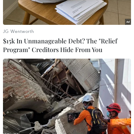
JG Wentworth
$15k In Unmanageable Debt? The "Relief
Program" Creditors Hide From You
Đồng USD. (Ảnh: Getty images)
Trong phiên sáng 8/7 tại thị trường châu Á,
đồng USD đã tăng lên mức cao nhất trong vòng
một tuần qua nhờ dòng tiền tìm đến tài sản trú
ẩn an toàn, sau khi Mỹ bất ngờ nối lại các hoạt