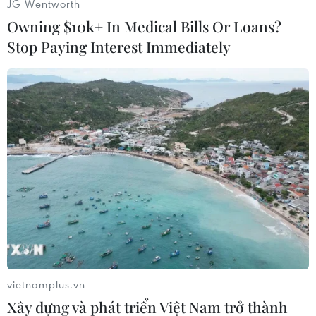
JG Wentworth
số đồng USD, thước đo sức mạnh của đồng bạc
Owning $10k+ In Medical Bills Or Loans?
xanh so với rổ sáu đồng tiền chủ chốt, chạm
Stop Paying Interest Immediately
mốc 101,210 lần đầu tiên kể từ ngày 2/7.
Tương tự, trên thị trường năng lượng, giá dầu
thô Brent chốt phiên sáng 8/7 tại châu Á tăng
mạnh 2,5%, lên mức 76,03 USD/thùng, nối dài
đà tăng sang ngày thứ hai liên tiếp.
Đánh giá về tình hình này, các chuyên gia phân
tích tại ngân hàng DBS nhận định hiện thị
trường vẫn nghiêng về kịch bản Iran và Mỹ
đang chơi một ván cược lớn nhằm giành lợi thế
trong thời gian đình chiến tạm thời, và sự cố
ngày 7/7 sẽ không châm ngòi lại một cuộc chiến
vietnamplus.vn
tranh toàn diện.
Xây dựng và phát triển Việt Nam trở thành