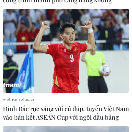
CƠ QUAN CHỦ QUẢN: THÔNG TẤN XÃ VIỆT NAM
Tổng Biên tập: TRẦN TIẾN DUẨN
Phó Tổng Biên tập: NGUYỄN THỊ TÁM, KHÚC THANH
THỦY
Sở hữu trí tuệ
Quy định sử dụng
RSS
Hỗ trợ
vietnamplus.vn
Ngôn ngữ
TTXVN
Đình Bắc rực sáng với cú đúp, tuyển Việt Nam
Dịch vụ tin
Quảng cáo
vào bán kết ASEAN Cup với ngôi đầu bảng
Liên hệ