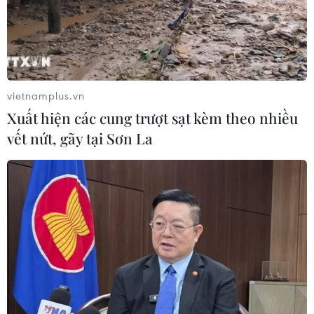
VN-Index tăng hơn 3 điểm nhờ sức
bật nhóm dầu khí
07/08/2026 09:36
vietnamplus.vn
Xuất hiện các cung trượt sạt kèm theo nhiều
Tháo gỡ dứt điểm vướng mắc hiện
vết nứt, gãy tại Sơn La
hữu dự án Nhà máy điện hạt nhân
Ninh Thuận
07/08/2026 09:27
Giá dầu tăng trước những lo ngại về
kế hoạch mở lại Eo biển Hormuz
07/08/2026 08:58