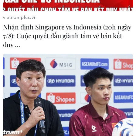
TIN LIÊN QUAN
vietnamplus.vn
Nhận định Singapore vs Indonesia (20h ngày
7/8): Cuộc quyết đấu giành tấm vé bán kết
duy …
Đồng USD rớt giá mạnh nhất 3 tháng qua
khi kỳ vọng Fed tăng lãi suất suy yếu
04/07/2026 03:26
Chỉ số đồng USD (DXY) - thước đo sức mạnh của đồng