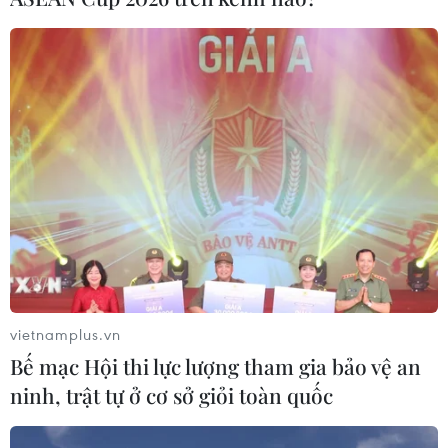
Đồng USD leo lên mức cao nhất trong 13
tháng
24/06/2026 03:58
Đồng USD tiếp tục tăng giá trong phiên giao dịch ngày
24/6, lên mức cao nhất trong 13 tháng so với rổ các
đồng tiền chủ chốt, khi nhà đầu tư tìm đến các tài sản
an toàn.
vietnamplus.vn
Bế mạc Hội thi lực lượng tham gia bảo vệ an
ninh, trật tự ở cơ sở giỏi toàn quốc