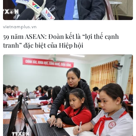
Masterise Homes đồng hành cùng
khách hàng trên toàn quốc với giải
pháp tài chính ưu việt
vietnamplus.vn
07/08/2026 08:39
59 năm ASEAN: Đoàn kết là “lợi thế cạnh
tranh” đặc biệt của Hiệp hội
Nhà đầu tư Anh đề xuất siêu dự án Tổ
hợp cảng biển 18 tỷ USD tại Quảng
Ninh
07/08/2026 08:33
Canh tác biển - động lực mới cho
kinh tế biển Việt Nam
07/08/2026 08:14