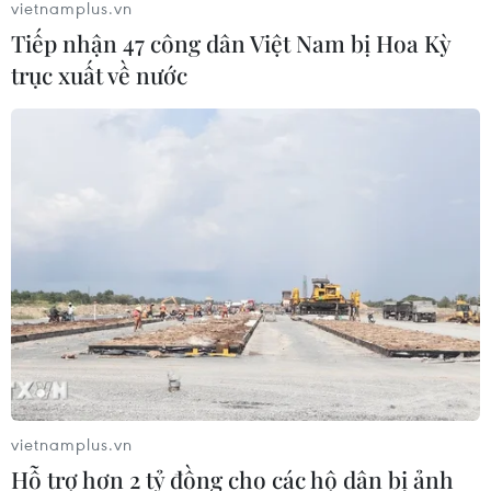
vietnamplus.vn
Tiếp nhận 47 công dân Việt Nam bị Hoa Kỳ
Liên hợp quốc: Xung đột Ukraine trải
trục xuất về nước
qua tháng đẫm máu nhất
05/08/2026 23:47
Đức điều tra vụ UAV gắn thuốc nổ
xuất hiện tại sân bay
05/08/2026 23:43
Bất ổn địa chính trị kìm hãm tăng
trưởng Eurozone
05/08/2026 22:59
vietnamplus.vn
Hỗ trợ hơn 2 tỷ đồng cho các hộ dân bị ảnh