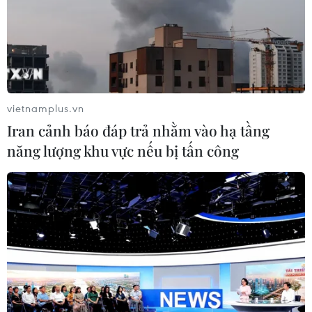
vietnamplus.vn
Iran cảnh báo đáp trả nhằm vào hạ tầng
năng lượng khu vực nếu bị tấn công
Số ca mắc mới liên tục tăng, Canada phê
duyệt vaccine COVID-19 mới
13/09/2023 08:28
Bộ Y tế Canada cho biết vaccine “SPIKEVAX” đặc hiệu
ngừa dòng phụ XBB.1.5 của biến thể Omicron, do hãng
dược phẩm Moderna của Mỹ sản xuất.