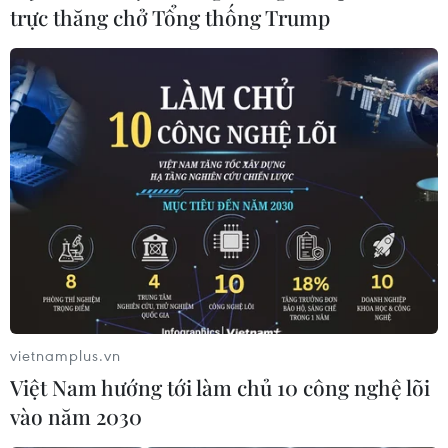
trực thăng chở Tổng thống Trump
Đức cảnh báo nhiều trường hợp nhiễm
COVID-19 quay trở lại
18/09/2023 11:10
Bộ trưởng Bộ Y tế Đức Karl Lauterbach cho biết hiện
virus vẫn rất nguy hiểm và dịch bệnh còn kéo dài, sẽ có
rất nhiều trường hợp nhiễm COVID-19 trở lại vào mùa
Thu này, nhưng nước Đức đã chuẩn bị tốt.
vietnamplus.vn
Việt Nam hướng tới làm chủ 10 công nghệ lõi
vào năm 2030