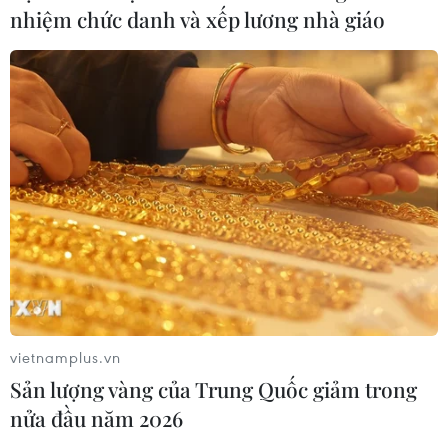
nhiệm chức danh và xếp lương nhà giáo
CƠ QUAN CHỦ QUẢN: THÔNG TẤN XÃ VIỆT NAM
Tổng Biên tập: TRẦN TIẾN DUẨN
Phó Tổng Biên tập: NGUYỄN THỊ TÁM, KHÚC THANH
THỦY
Sở hữu trí tuệ
Quy định sử dụng
RSS
Hỗ trợ
Ngôn ngữ
TTXVN
Dịch vụ tin
Quảng cáo
Liên hệ
vietnamplus.vn
Sản lượng vàng của Trung Quốc giảm trong
nửa đầu năm 2026