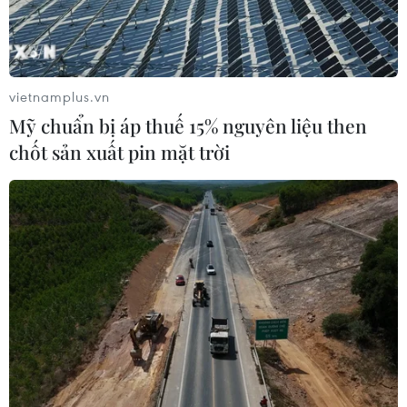
vietnamplus.vn
Mỹ chuẩn bị áp thuế 15% nguyên liệu then
chốt sản xuất pin mặt trời