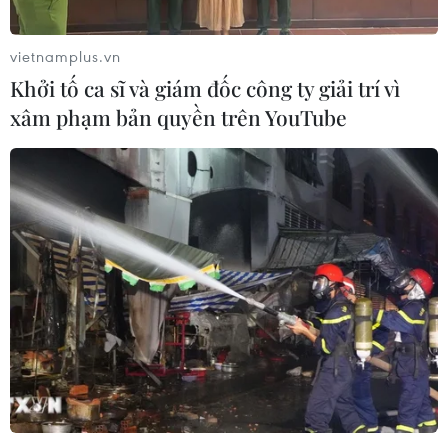
trong tuần kết thúc vào ngày 3/9 là 20,5 người tại mỗi
cơ sở y tế.
vietnamplus.vn
Khởi tố ca sĩ và giám đốc công ty giải trí vì
xâm phạm bản quyền trên YouTube
Đức lần đầu phát hiện biến thể BA.2.86
của virus SARS-CoV-2