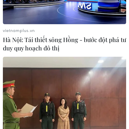
vietnamplus.vn
Hà Nội: Tái thiết sông Hồng - bước đột phá tư
duy quy hoạch đô thị
Nhật Bản đang trong làn sóng dịch bệnh
COVID-19 thứ 9
13/09/2023 09:09
Theo báo cáo từ khoảng 5.000 cơ sở y tế trên toàn Nhật
Bản, số bệnh nhân mới mắc COVID-19 được báo cáo