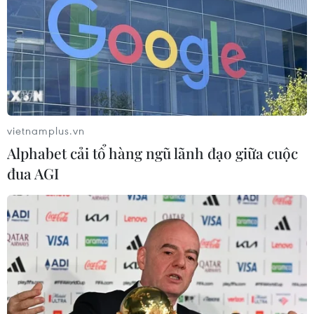
Nga
03/08/2026 15:02
Lãnh đạo EU kêu gọi 'hành động
thống nhất' về biên giới
03/08/2026 14:35
vietnamplus.vn
Alphabet cải tổ hàng ngũ lãnh đạo giữa cuộc
đua AGI
Google châm ngòi cuộc đối
đầu mới giữa Mỹ và châu Âu về chủ
quyền số
03/08/2026 10:50
Giáo hoàng Leo XIV ban hành Luật
Cơ bản mới của Vatican