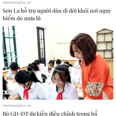
vietnamplus.vn
Sơn La hỗ trợ người dân di dời khỏi nơi nguy
Lần đầu Nga nhập khẩu xăng từ châu
hiểm do mưa lũ
Phi do thiếu hụt nguồn cung trong
nước
02/08/2026 23:17
Ukraine tung đòn tập kích
hàng trăm UAV đánh thẳng vào loạt
tỉnh thành Nga
02/08/2026 15:54
Xem thêm
vietnamplus.vn
Bộ GD-ĐT dự kiến điều chỉnh trong bổ