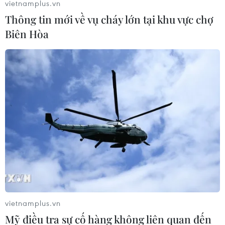
vietnamplus.vn
14/09/2023 00:59
Thông tin mới về vụ cháy lớn tại khu vực chợ
Tổ chức Y tế Thế giới (WHO) đã coi BA.2.86 là 1 trong 7
Biên Hòa
biến thể đang được giám sát ở cấp thấp nhất trong hệ
thống theo dõi 3 cấp của cơ quan Liên hợp quốc.
vietnamplus.vn
Mỹ điều tra sự cố hàng không liên quan đến