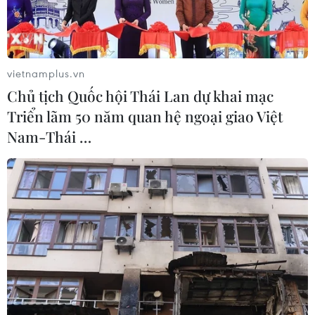
vietnamplus.vn
Chủ tịch Quốc hội Thái Lan dự khai mạc
Triển lãm 50 năm quan hệ ngoại giao Việt
Nam-Thái …
Nhân viên y tế điều trị cho bệnh nhân COVID-19 tại bệnh viện ở
Magdeburg, Đức. (Ảnh: AFP/TTXVN)
Ngày 18/9, Đức đã triển khai chiến dịch tiêm
vaccine mùa Thu nhằm ngăn ngừa lây lan virus
SARS-CoV-2, sử dụng một mũi duy nhất vaccine
tăng cường ngừa COVID-19 đã nâng cấp đối với