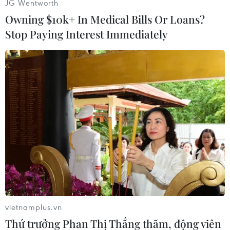
JG Wentworth
(Vietnam+)
Owning $10k+ In Medical Bills Or Loans?
Stop Paying Interest Immediately
#Berlin
#Khủng bố
#Nhà ga
#Tàu hỏa
Đức
vietnamplus.vn
Thứ trưởng Phan Thị Thắng thăm, động viên