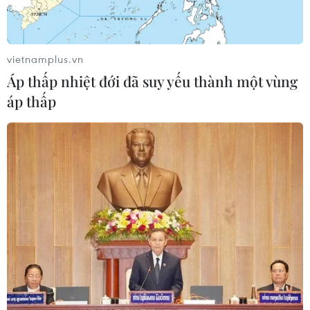
xuất hiện tại sân bay
05/08/2026 23:43
vietnamplus.vn
Áp thấp nhiệt đới đã suy yếu thành một vùng
Bất ổn địa chính trị kìm hãm tăng
áp thấp
trưởng Eurozone
05/08/2026 22:59
Tổng thống Nga thay đổi vị
trí các chỉ huy tại mặt trận Ukraine
05/08/2026 15:26
Đâm dao ở trung tâm London, một
nữ nghi phạm bị bắt giữ