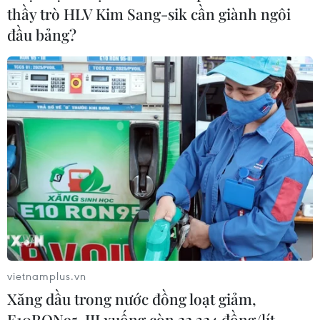
thầy trò HLV Kim Sang-sik cần giành ngôi
đầu bảng?
Google châm ngòi cuộc đối
đầu mới giữa Mỹ và châu Âu về chủ
quyền số
03/08/2026 10:50
Giáo hoàng Leo XIV ban hành Luật
Cơ bản mới của Vatican
03/08/2026 05:32
Tòa án Nga lần đầu phán quyết về
bản quyền đối với sản phẩm do AI tạo
vietnamplus.vn
ra
Xăng dầu trong nước đồng loạt giảm,
03/08/2026 04:28
E10RON95-III xuống còn 22.324 đồng/lít