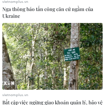
vietnamplus.vn
Nga thông báo tấn công căn cứ ngầm của
Ukraine
EU lên kế hoạch đáp trả thuế quan thép
của Mỹ
19/03/2025 23:16
Ủy ban châu Âu (EC) ngày 19/3 đã công bố kế hoạch
cắt giảm thêm 15% lượng nhập khẩu thép từ ngày 1/4,
như một phần trong nỗ lực bảo vệ ngành công nghiệp
thép châu Âu đang gặp khó khăn.
vietnamplus.vn
Bất cập việc ngừng giao khoán quản lý, bảo vệ