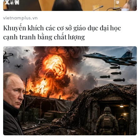
Theo dõi VietnamPlus
vietnamplus.vn
Khuyến khích các cơ sở giáo dục đại học
cạnh tranh bằng chất lượng
TIN LIÊN QUAN