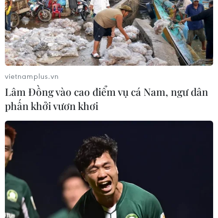
vietnamplus.vn
Lâm Đồng vào cao điểm vụ cá Nam, ngư dân
phấn khởi vươn khơi