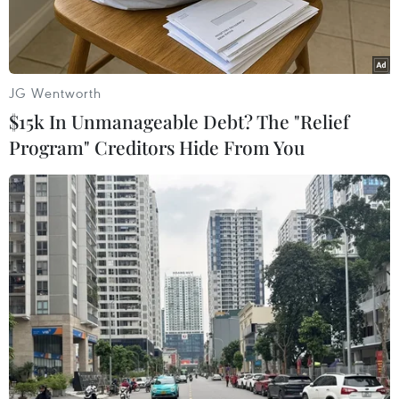
JG Wentworth
$15k In Unmanageable Debt? The "Relief
Program" Creditors Hide From You
47 dự án vật liệu chiến lược nằm ở 13 quốc gia thành viên Liên
minh châu Âu. (Ảnh: EU)
Ngày 25/3, Ủy ban châu Âu (EC) đã công bố danh
sách 47 dự án chiến lược nhằm thúc đẩy sản
xuất 14 trong số 17 loại vật liệu được đánh giá