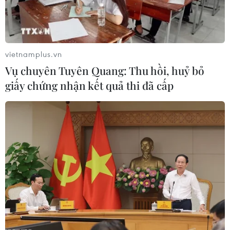
vietnamplus.vn
Vụ chuyên Tuyên Quang: Thu hồi, huỷ bỏ
giấy chứng nhận kết quả thi đã cấp
#Vật liệu chiến lược
#EU
#Ngành thép
#Sản xuất thép
#Nhập khẩu thép