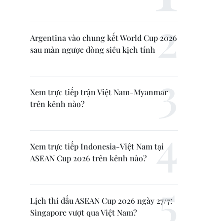
Argentina vào chung kết World Cup 2026
sau màn ngược dòng siêu kịch tính
Xem trực tiếp trận Việt Nam-Myanmar
trên kênh nào?
Xem trực tiếp Indonesia-Việt Nam tại
ASEAN Cup 2026 trên kênh nào?
Lịch thi đấu ASEAN Cup 2026 ngày 27/7:
Singapore vượt qua Việt Nam?