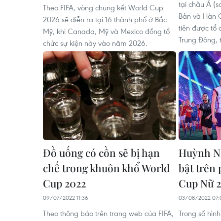
tại châu Á (
Theo FIFA, vòng chung kết World Cup
Bản và Hàn Q
2026 sẽ diễn ra tại 16 thành phố ở Bắc
tiên được tổ 
Mỹ, khi Canada, Mỹ và Mexico đồng tổ
Trung Đông, 
chức sự kiện này vào năm 2026.
Đồ uống có cồn sẽ bị hạn
Huỳnh Nh
chế trong khuôn khổ World
bật trên
Cup 2022
Cup Nữ 
09/07/2022 11:36
03/08/2022 07:
Theo thông báo trên trang web của FIFA,
Trong số hình