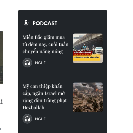
PODCAST
Miền Bắc giảm mưa
từ đêm nay, cuối tuần
chuyển nắng nóng
NGHE
Mỹ can thiệp khẩn
cấp, ngăn Israel mở
i
rộng đòn trừng phạt
Hezbollah
NGHE
a