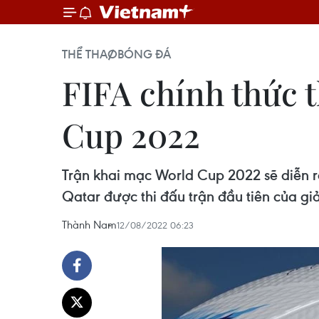
THỂ THAO
BÓNG ĐÁ
FIFA chính thức t
Cup 2022
Trận khai mạc World Cup 2022 sẽ diễn ra
Qatar được thi đấu trận đầu tiên của giả
Thành Nam
12/08/2022 06:23