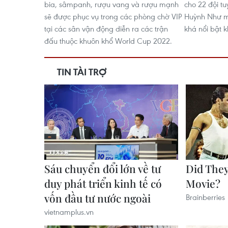
bia, sâmpanh, rượu vang và rượu mạnh
cho 22 đội tu
sẽ được phục vụ trong các phòng chờ VIP
Huỳnh Như m
tại các sân vận động diễn ra các trận
khá nổi bật 
đấu thuộc khuôn khổ World Cup 2022.