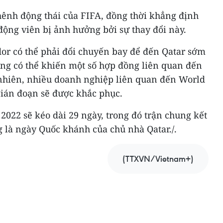
hênh động thái của FIFA, đồng thời khẳng định
động viên bị ảnh hưởng bởi sự thay đổi này.
r có thể phải đổi chuyến bay để đến Qatar sớm
cũng có thể khiến một số hợp đồng liên quan đến
 nhiên, nhiều doanh nghiệp liên quan đến World
gián đoạn sẽ được khắc phục.
 2022 sẽ kéo dài 29 ngày, trong đó trận chung kết
g là ngày Quốc khánh của chủ nhà Qatar./.
(TTXVN/Vietnam+)