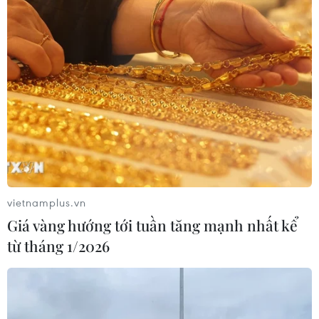
CƠ QUAN CHỦ QUẢN: THÔNG TẤN XÃ VIỆT NAM
Tổng Biên tập: TRẦN TIẾN DUẨN
Phó Tổng Biên tập: NGUYỄN THỊ TÁM, KHÚC THANH
THỦY
Sở hữu trí tuệ
Quy định sử dụng
RSS
Hỗ trợ
Ngôn ngữ
TTXVN
Dịch vụ tin
Quảng cáo
vietnamplus.vn
Liên hệ
Giá vàng hướng tới tuần tăng mạnh nhất kể
từ tháng 1/2026
Giấy phép số: 1374/GP-BTTTT do Bộ Thông tin và Truyền thông
cấp ngày 11/9/2008.