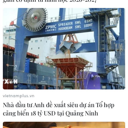
Giá vàng thế giới quay đầu giảm nhẹ
do áp lực chốt lời
07/08/2026 00:31
Mexico triển khai hàng nghìn binh sỹ
bảo vệ các vùng trồng bơ trọng điểm
07/08/2026 00:09
Xem thêm
vietnamplus.vn
Nhà đầu tư Anh đề xuất siêu dự án Tổ hợp
cảng biển 18 tỷ USD tại Quảng Ninh