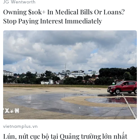
JG Wentworth
Owning $10k+ In Medical Bills Or Loans?
Stop Paying Interest Immediately
#Fitch
#Tín nhiệm
#Moody's
#Standard & Poor's
#Nợ công
Italy
Tây Ban Nha
Theo dõi VietnamPlus
vietnamplus.vn
TIN CÙNG CHUYÊN MỤC
Lún, nứt cục bộ tại Quảng trường lớn nhất