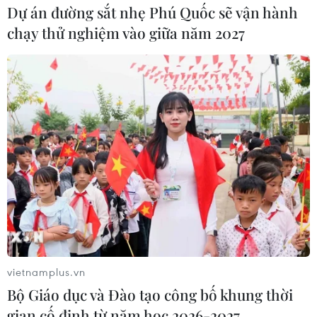
Dự án đường sắt nhẹ Phú Quốc sẽ vận hành
Mỹ áp thuế 15% đối với nguyên liệu
chạy thử nghiệm vào giữa năm 2027
quan trọng để sản xuất chip
07/08/2026 00:56
Giá dầu tăng vọt do Iran xem xét cấm
tàu Mỹ và Israel qua eo biển Hormuz
07/08/2026 00:45
Đảng Cộng hòa đề xuất dự luật trao
thêm thẩm quyền thuế quan cho ông
Trump
vietnamplus.vn
07/08/2026 00:33
Bộ Giáo dục và Đào tạo công bố khung thời
gian cố định từ năm học 2026-2027