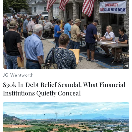
nhất kể từ tháng 1/2026
07/08/2026 08:14
Hạn hán nghiêm trọng đe dọa "huyết
mạch" kinh tế châu Âu
07/08/2026 07:58
JG Wentworth
Để trái sầu riêng đáp ứng yêu cầu
$30k In Debt Relief Scandal: What Financial
xuất khẩu bền vững
Institutions Quietly Conceal
07/08/2026 07:34
Tây Ninh thúc đẩy bình dân học vụ
số, tạo động lực phát triển kinh tế số