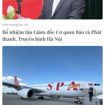
vietnamplus.vn
Bổ nhiệm tân Giám đốc Cơ quan Báo và Phát
thanh, Truyền hình Hà Nội
Các vận động viên bơi từ đảo lớn qua đảo bé. (Ảnh: TTXVN
phát)
Sáng 7/6, tại đặc khu Lý Sơn (tỉnh Quảng Ngãi),
Giải bơi vượt biển Lý Sơn đã diễn ra, thu hút sự
tham gia tranh tài của gần 800 vận động viên
trong và ngoài nước. Đây là sự kiện nằm trong
chuỗi các hoạt động của Lễ hội Du lịch Quảng
Ngãi năm 2026.