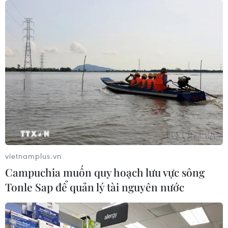
Lần đầu tiên tổ chức Festival Võ
thuật quốc tế tại Hoàng thành Thăng
Long
07/08/2026 15:36
Sân chơi học đường giúp học sinh
rèn kỹ năng sống qua từng bước
nhảy
07/08/2026 11:38
vietnamplus.vn
Campuchia muốn quy hoạch lưu vực sông
Xem trực tiếp Việt Nam-Campuchia
Tonle Sap để quản lý tài nguyên nước
tại ASEAN Cup 2026 trên kênh nào?
07/08/2026 09:49