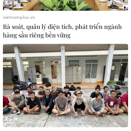
vietnamplus.vn
Rà soát, quản lý diện tích, phát triển ngành
hàng sầu riêng bền vững
CƠ QUAN CHỦ QUẢN: THÔNG TẤN XÃ VIỆT NAM
Tổng Biên tập: TRẦN TIẾN DUẨN
Phó Tổng Biên tập: NGUYỄN THỊ TÁM, KHÚC THANH
THỦY
Sở hữu trí tuệ
Quy định sử dụng
RSS
Hỗ trợ
Ngôn ngữ
TTXVN
Dịch vụ tin
Quảng cáo