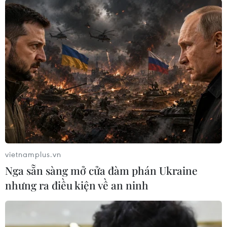
Thuấn (em trai vận động viên
Nguyễn Thị Ánh Viên) đến từ đơn
vị quân đội, đã phá kỷ lục quốc
gia ở nội dung 200m bơi bướm
nam với thành tích 1 phút 56 giây
60.
(TTXVN/Vietnam+)
vietnamplus.vn
Nga sẵn sàng mở cửa đàm phán Ukraine
nhưng ra điều kiện về an ninh