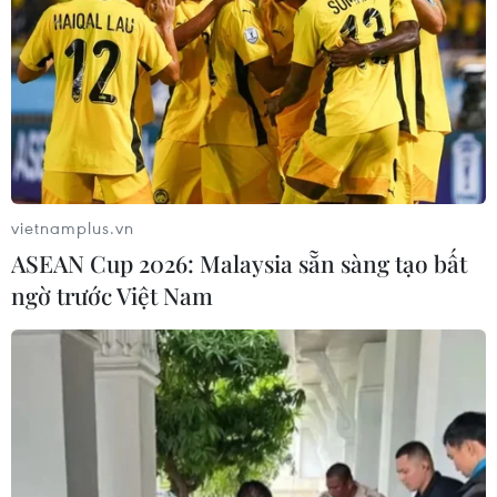
vietnamplus.vn
ASEAN Cup 2026: Malaysia sẵn sàng tạo bất
ngờ trước Việt Nam
Nhiều kỷ lục được xác lập tại Giải bơi vô
địch quốc gia 2026
05/04/2026 06:18
Vận động viên Nguyễn Quang Thuấn (em trai vận động