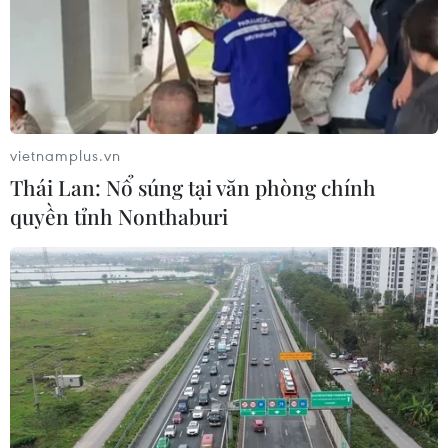
viên Nguyễn Thị Ánh Viên) đến từ đơn vị quân đội, đã
phá kỷ lục quốc gia ở nội dung 200m bơi bướm nam
với thành tích 1 phút 56 giây 60.
vietnamplus.vn
Thái Lan: Nổ súng tại văn phòng chính
quyền tỉnh Nonthaburi
Phú Thọ: Sôi nổi giải Bơi chải Việt