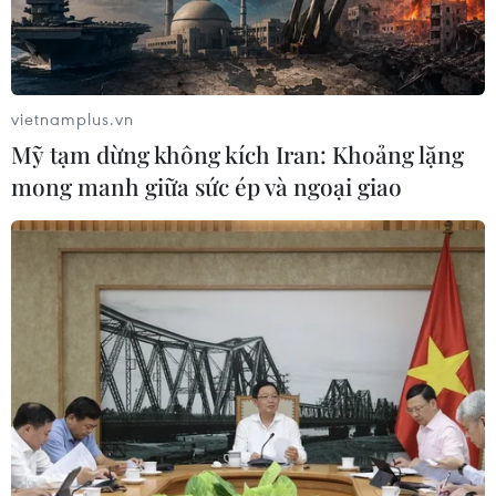
Chủ tịch Liên đoàn Bóng đá thế giới
chịu sức ép chưa từng có
06/08/2026 04:12
vietnamplus.vn
Mỹ tạm dừng không kích Iran: Khoảng lặng
Futsal Việt Nam bất bại sau trận hòa
mong manh giữa sức ép và ngoại giao
khó tin trước chủ nhà Thái Lan
06/08/2026 02:38
Khai mạc Vòng loại môn Bóng rổ Đại
hội Thể thao sinh viên toàn quốc
năm 2026
05/08/2026 11:57
Xem thêm