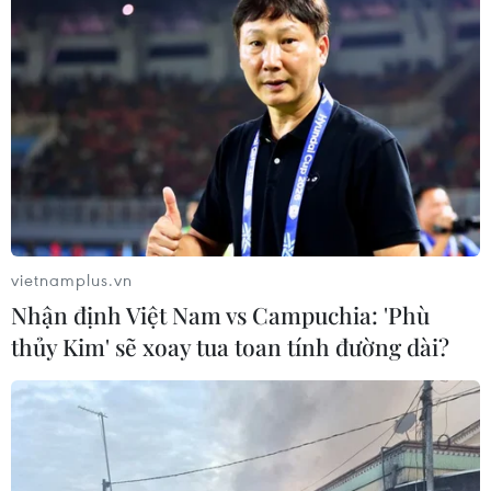
vietnamplus.vn
Nhận định Việt Nam vs Campuchia: 'Phù
thủy Kim' sẽ xoay tua toan tính đường dài?