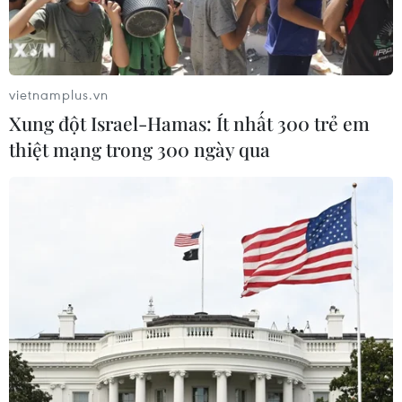
chương Vàng nội dung quyền biểu diễn.
vietnamplus.vn
Xung đột Israel-Hamas: Ít nhất 300 trẻ em
thiệt mạng trong 300 ngày qua
Nữ cơ thủ Yến Sinh vô địch châu Á, làm
nên lịch sử cho billiards Việt Nam
10/05/2026 14:31