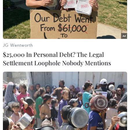
JG Wentworth
$25,000 In Personal Debt? The Legal
Settlement Loophole Nobody Mentions
Giải vô địch Taekwondo
châu Á: Việt Nam giành 2 HCV nội dung
quyền biểu diễn
21/05/2026 09:06
Đội tuyển Taekwondo Việt Nam đã thi đấu ấn tượng tại
Giải vô địch Taekwondo châu Á 2026 khi giành 2 huy