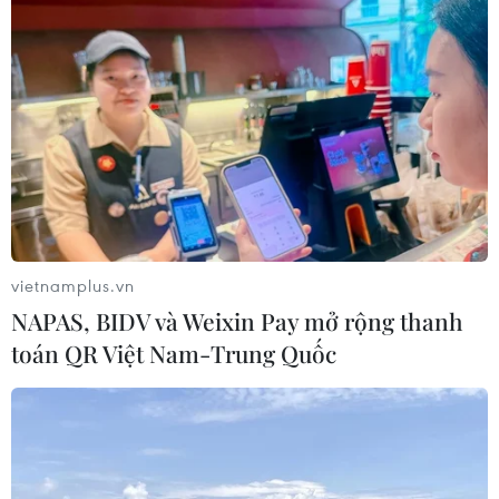
ASEAN Cup 2026: Indonesia tổn thất
lực lượng trước trận quyết đấu tuyển
Việt Nam
03/08/2026 07:21
Làn sóng phản đối lan khắp châu Âu,
FIFA đối diện yêu cầu cải tổ
03/08/2026 05:01
vietnamplus.vn
NAPAS, BIDV và Weixin Pay mở rộng thanh
toán QR Việt Nam-Trung Quốc
Nhận định Campuchia vs
Timor Leste: Trận chiến vì 3 điểm
danh dự cho "Các chiến binh
Angkor"
03/08/2026 03:30