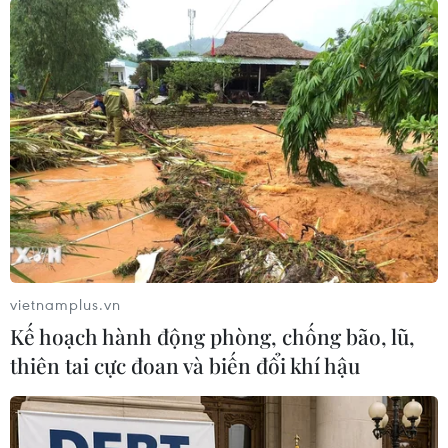
cuối năm nay, nơi Canoeing tiếp
tục được chọn là môn thi đấu
chính thức.
(TTXVN/Vietnam+)
vietnamplus.vn
Kế hoạch hành động phòng, chống bão, lũ,
thiên tai cực đoan và biến đổi khí hậu