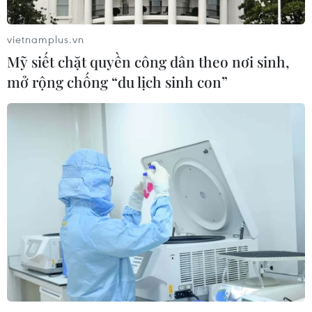
Xuất sắc vượt qua Lee Yu-na ở chung kết nội dung
billiards carom 3 băng, Yến Sinh đi vào lịch sử với tư
vietnamplus.vn
cách nữ cơ thủ đầu tiên của Việt Nam đăng quang ở
Mỹ siết chặt quyền công dân theo nơi sinh,
giải đấu cấp độ châu lục.
mở rộng chống “du lịch sinh con”