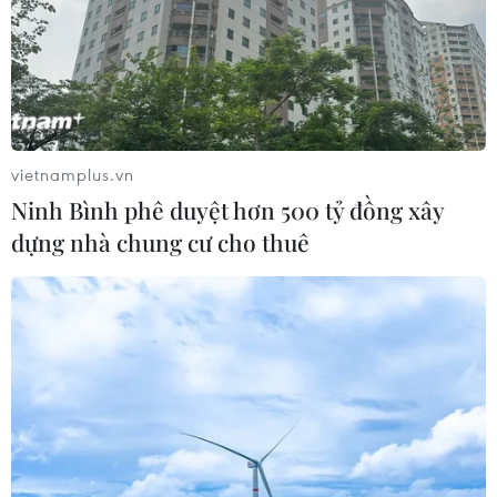
Mãn nhãn đêm khai mạc Liên hoan
quốc tế võ cổ truyền Việt Nam 2026
02/08/2026 22:41
vietnamplus.vn
Đội tuyển Futsal Việt Nam giành
Ninh Bình phê duyệt hơn 500 tỷ đồng xây
chiến thắng đậm tại giải đấu ở Thái
dựng nhà chung cư cho thuê
Lan
02/08/2026 22:40
Nhận định Việt Nam vs Indonesia:
Chờ kỳ tích ngay tại 'chảo lửa'
Pakansari
02/08/2026 14:04