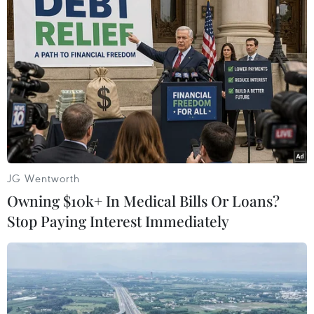
#Huy chương Vàng
#Đội tuyển
#Vô địch
Theo dõi VietnamPlus
JG Wentworth
Owning $10k+ In Medical Bills Or Loans?
TIN LIÊN QUAN
Stop Paying Interest Immediately