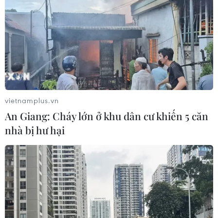
vietnamplus.vn
An Giang: Cháy lớn ở khu dân cư khiến 5 căn
nhà bị hư hại
TIN CÙNG CHUYÊN MỤC
Hà Nội lần đầu tổ chức
Festival Võ thuật quốc tế tại Hoàng