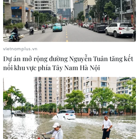
Thành Thăng Long
06/08/2026 23:03
Công Phượng gặp thử thách lớn
trong ngày tái xuất V-League 2026/27
vietnamplus.vn
06/08/2026 11:49
Dự án mở rộng đường Nguyễn Tuân tăng kết
nối khu vực phía Tây Nam Hà Nội
Nhận định Việt Nam vs
Campuchia: Vì sao thầy trò HLV Kim
Sang-sik cần giành ngôi đầu bảng?
06/08/2026 11:05
Nhận định Việt Nam vs Campuchia:
'Phù thủy Kim' sẽ xoay tua toan tính