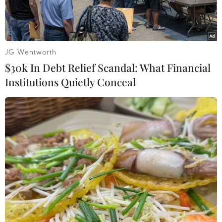
Đông và Syria.
Tại thị trường New York, giá dầu thô ngọt nhẹ
giao tháng 11/2012 tăng 82xu/thùng so với giá
JG Wentworth
giao dịch ngày hôm trước, lên 92,07 USD/thùng.
$30k In Debt Relief Scandal: What Financial
Institutions Quietly Conceal
Trong khi tạithị trường London, giá dầu Brent
Biển Bắc giao cùng tháng tăng mạnh hơn so
vớithị trường New York, tăng 1,38 USD/thùng,
lên 115,71 USD/thùng, mức cao nhất kểtừ giữa
tháng 9/2012.
Các nhà phân tích thị trường cho rằng sở dĩ giá
dầu Brent ở thị trườngLondon tăng cao, ngoài
ảnh hưởng của những căng thẳng về địa chính
trị ở TrungĐông, còn do hoạt động sản xuất dầu