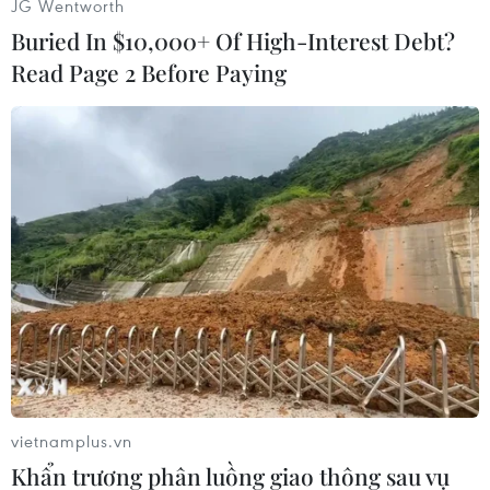
(TTXVN)
JG Wentworth
Buried In $10,000+ Of High-Interest Debt?
Read Page 2 Before Paying
#Giá dầu mỏ
#Trung Đông
#Syria
#Căng thẳng
Syria
vietnamplus.vn
Khẩn trương phân luồng giao thông sau vụ