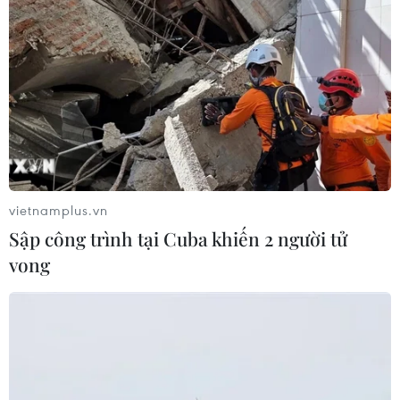
CƠ QUAN CHỦ QUẢN: THÔNG TẤN XÃ VIỆT NAM
Tổng Biên tập: TRẦN TIẾN DUẨN
Phó Tổng Biên tập: NGUYỄN THỊ TÁM, KHÚC THANH
THỦY
Sở hữu trí tuệ
Quy định sử dụng
vietnamplus.vn
RSS
Hỗ trợ
Sập công trình tại Cuba khiến 2 người tử
Ngôn ngữ
TTXVN
vong
Dịch vụ tin
Quảng cáo
Liên hệ