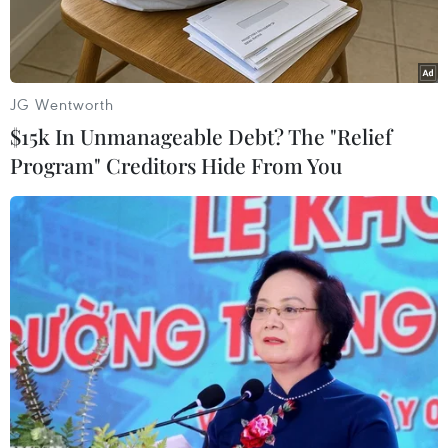
quyết định thu dầnchương trình kích thích kinh
tế của Cục Dự trữ Liên bang Mỹ (Fed).
Chốt phiên, giá dầu ngọt nhẹ New York giao
JG Wentworth
tháng 10 tới giảm 1,26 USD xuống103,85
$15k In Unmanageable Debt? The "Relief
USD/thùng; còn giá dầu Brent Biển Bắc giao
Program" Creditors Hide From You
cùng kỳ hạn giảm 34 xu xuống109,81
USD/thùng.
Các nhà phân tích nhận định sau khi biên bản
cuộc họp cuối tháng Bảy vừa quacủa Fed được
công bố, các nhà giao dịch trên thị trường dầu
mỏ vẫn theo dõi sátsao những cuộc thảo luận
của Fed về chương trình nới lỏng định lượng
(QE3). Theobiên bản này, các quan chức Fed vẫn
chưa thống nhất về thời điểm sẽ thu hẹp QE3.