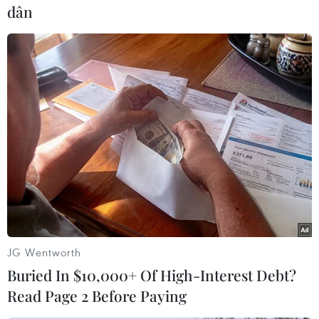
dân
#Giá dầu
#Fed
#Dầu ngọt nhẹ
#QE3
#Kích thích kinh tế
Theo dõi VietnamPlus
JG Wentworth
Buried In $10,000+ Of High-Interest Debt?
Read Page 2 Before Paying