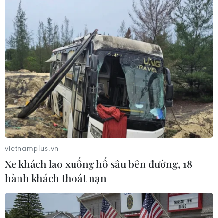
TIN CÙNG CHUYÊN MỤC
Ngân hàng Trung ương Trung Quốc
mua thêm 20 tấn vàng trong tháng 7
07/08/2026 15:21
Chuyên gia quốc tế đánh giá tích cực
về tiền đồng của Việt Nam
07/08/2026 12:46
vietnamplus.vn
Xe khách lao xuống hố sâu bên đường, 18
hành khách thoát nạn
Phép thử sức chống chịu của kinh tế
ASEAN
07/08/2026 12:35