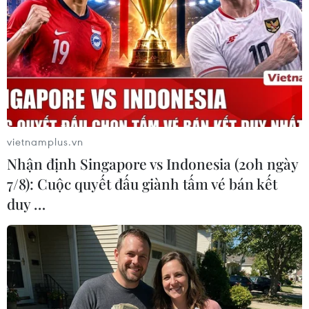
Có 50 cơ sở kiểm nghiệm được GACC
chấp nhận phục vụ xuất khẩu mít,
sầu riêng
07/08/2026 10:27
Giá dầu tăng trước những lo ngại về
vietnamplus.vn
kế hoạch mở lại Eo biển Hormuz
Nhận định Singapore vs Indonesia (20h ngày
07/08/2026 08:58
7/8): Cuộc quyết đấu giành tấm vé bán kết
duy …
Nhà đầu tư Anh đề xuất siêu dự án Tổ
hợp cảng biển 18 tỷ USD tại Quảng
Ninh
07/08/2026 08:33