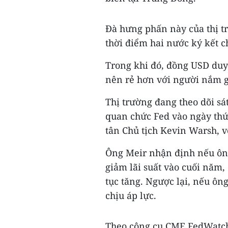
Đà hưng phấn này của thị tr
thời điểm hai nước ký kết c
Trong khi đó, đồng USD duy 
nên rẻ hơn với người nắm g
Thị trường đang theo dõi sá
quan chức Fed vào ngày thứ 
tân Chủ tịch Kevin Warsh, v
Ông Meir nhận định nếu ông 
giảm lãi suất vào cuối năm,
tục tăng. Ngược lại, nếu ông
chịu áp lực.
Theo công cụ CME FedWatch