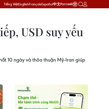
Tiếng Việt
English
Français
Español
中文
Русский
tiếp, USD suy yếu
nhất 10 ngày và thỏa thuận Mỹ-Iran giúp