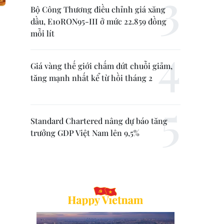
Bộ Công Thương điều chỉnh giá xăng
dầu, E10RON95-III ở mức 22.859 đồng
mỗi lít
Giá vàng thế giới chấm dứt chuỗi giảm,
tăng mạnh nhất kể từ hồi tháng 2
Standard Chartered nâng dự báo tăng
trưởng GDP Việt Nam lên 9,5%