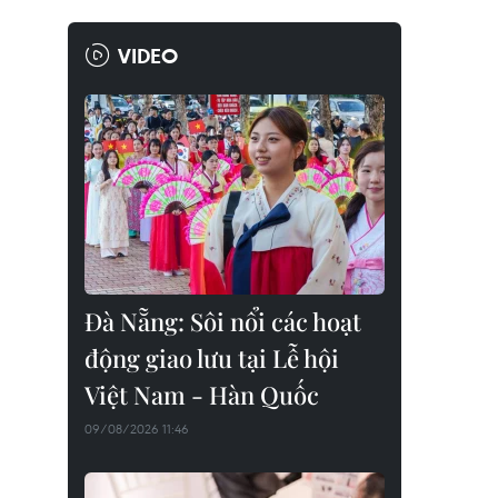
VIDEO
Đà Nẵng: Sôi nổi các hoạt
động giao lưu tại Lễ hội
Việt Nam - Hàn Quốc
09/08/2026 11:46