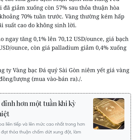
tới đã giảm xuống còn 57% sau thỏa thuận hòa
i khoảng 70% tuần trước. Vàng thường kém hấp
i suất cao do không sinh lời.
ao ngay tăng 0,1% lên 70,12 USD/ounce, giá bạch
 USD/ounce, còn giá palladium giảm 0,4% xuống
ng ty Vàng bạc Đá quý Sài Gòn niêm yết giá vàng
 đồng/lượng (mua vào-bán ra)./.
 đỉnh hơn một tuần khi kỳ
hiệt
ba liên tiếp và lên mức cao nhất trong hơn
n đạt thỏa thuận chấm dứt xung đột, làm