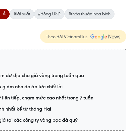
u Á
#lãi suất
#đồng USD
#thỏa thuận hòa bình
Theo dõi VietnamPlus
êm dư địa cho giá vàng trong tuần qua
 giảm nhẹ do áp lực chốt lời
 liên tiếp, chạm mức cao nhất trong 7 tuần
ạnh nhất kể từ tháng Hai
iá tại các công ty vàng bạc đá quý