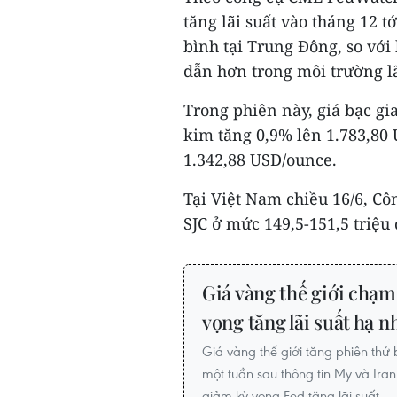
tăng lãi suất vào tháng 12 
bình tại Trung Đông, so vớ
dẫn hơn trong môi trường lã
Trong phiên này, giá bạc gi
kim tăng 0,9% lên 1.783,80
1.342,88 USD/ounce.
Tại Việt Nam chiều 16/6, Cô
SJC ở mức 149,5-151,5 triệu
Giá vàng thế giới chạm
vọng tăng lãi suất hạ n
Giá vàng thế giới tăng phiên thứ 
một tuần sau thông tin Mỹ và Ira
giảm kỳ vọng Fed tăng lãi suất.