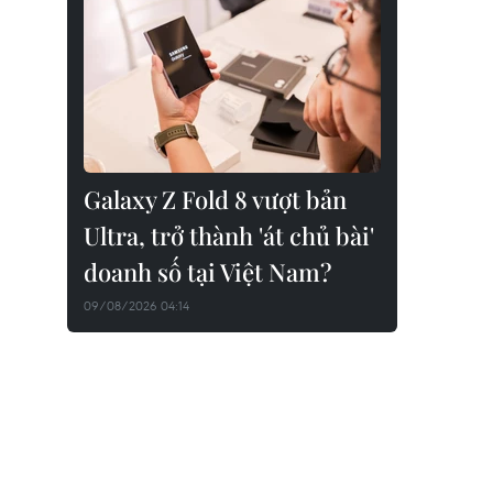
Galaxy Z Fold 8 vượt bản
Ultra, trở thành 'át chủ bài'
doanh số tại Việt Nam?
09/08/2026 04:14