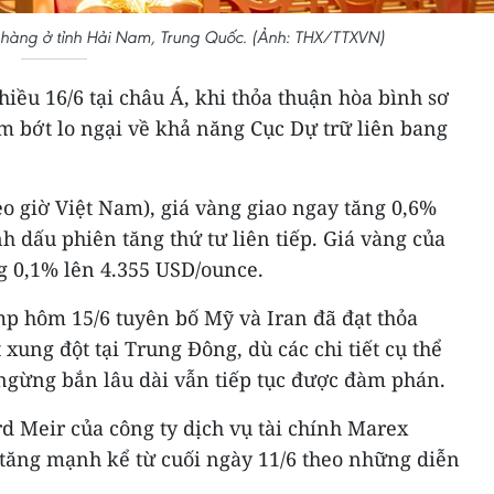
 hàng ở tỉnh Hải Nam, Trung Quốc. (Ảnh: THX/TTXVN)
hiều 16/6 tại châu Á, khi thỏa thuận hòa bình sơ
m bớt lo ngại về khả năng Cục Dự trữ liên bang
heo giờ Việt Nam), giá vàng giao ngay tăng 0,6%
h dấu phiên tăng thứ tư liên tiếp. Giá vàng của
g 0,1% lên 4.355 USD/ounce.
 hôm 15/6 tuyên bố Mỹ và Iran đã đạt thỏa
ung đột tại Trung Đông, dù các chi tiết cụ thể
ngừng bắn lâu dài vẫn tiếp tục được đàm phán.
d Meir của công ty dịch vụ tài chính Marex
 tăng mạnh kể từ cuối ngày 11/6 theo những diễn