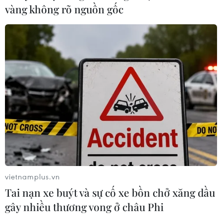
vàng không rõ nguồn gốc
TP Hồ Chí Minh: Nhiều doanh nghiệp
vietnamplus.vn
kinh doanh vàng trang sức không rõ
Tai nạn xe buýt và sự cố xe bồn chở xăng dầu
nguồn gốc
gây nhiều thương vong ở châu Phi
10/04/2024 23:33