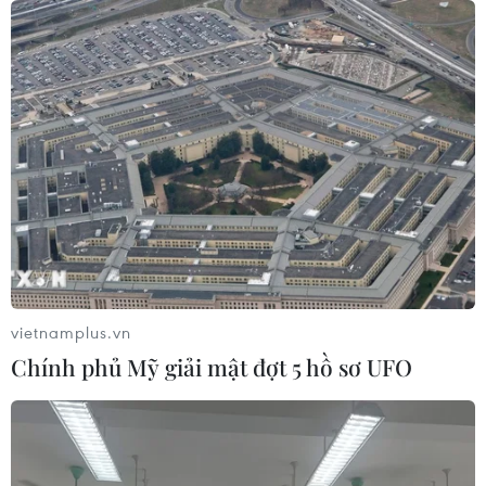
Cục Quản lý thị trường TP Hồ Chí Minh phát hiện một số
vi phạm như các doanh nghiệp bày bán các sản phẩm
vàng trang sức không rõ nguồn gốc xuất xứ, không có
hóa đơn chứng từ, không có nhãn hàng hóa.
vietnamplus.vn
Chính phủ Mỹ giải mật đợt 5 hồ sơ UFO