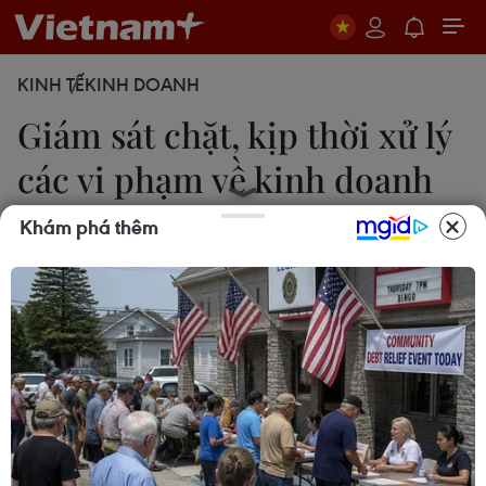
KINH TẾ
KINH DOANH
Giám sát chặt, kịp thời xử lý
các vi phạm về kinh doanh
vàng
Khám phá thêm
Uyên Hương
17/04/2024 10:19
Lực lượng quản lý thị trường cả nước tăng cường
quản lý theo địa bàn, thu thập thông tin, theo dõi
biến động mặt hàng vàng, thường xuyên giám sát
thị trường để kịp thời phát hiện hành vi vi phạm.