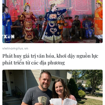
Lực lượng chức năng tỉnh Thanh Hóa kiểm tra hàng hoá vi
phạm tại cơ sở kinh doanh vàng bạc Ngọc Minh. (Ảnh: TTXVN
vietnamplus.vn
phát)
Phát huy giá trị văn hóa, khơi dậy nguồn lực
Ông Nguyễn Thanh Bình cho biết thêm, ngay
phát triển từ các địa phương
sau khi nhận nhiệm vụ, liên tiếp trong những
ngày gần đây, lực lượng quản lý thị trường các
tỉnh, thành phố như: Hà Nội, An Giang, Tiền
Giang, Đồng Tháp, Long An, Đắk Lắk, Bắc Kạn,
Thanh Hóa, Cần Thơ, Quảng Ninh... đã liên tục
tiến hành kiểm tra nhiều điểm kinh doanh vàng