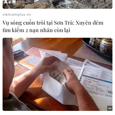
Chính tại Công điện số 23/CĐ-TTg về tăng cường
các biện pháp quản lý thị trường vàng, lực
vietnamplus.vn
lượng quản lý thị trường cả nước đã đẩy mạnh
Vụ sóng cuốn trôi tại Sơn Trà: Xuyên đêm
việc quản lý theo địa bàn, thu thập thông tin,
tìm kiếm 2 nạn nhân còn lại
theo dõi biến động với mặt hàng vàng. Cùng đó,
thường xuyên giám sát thị trường để kịp thời
phát hiện những hành vi vi phạm, tổ chức kiểm
tra, xử lý nghiêm theo quy định pháp luật.
Gần đây thị trường vàng lại nổi sóng khiến giá
vàng liên tục trồi sụt, giá vàng trong nước tăng
cao cùng với đà tăng của thị trường thế giới.
Không những vậy, mặt hàng này lại không nằm
trong rổ hàng hóa, dịch vụ tính chỉ số giá tiêu
dùng nhưng việc vàng tăng giá mạnh gây ra
nhiều hệ luỵ không chỉ với nền kinh tế mà còn