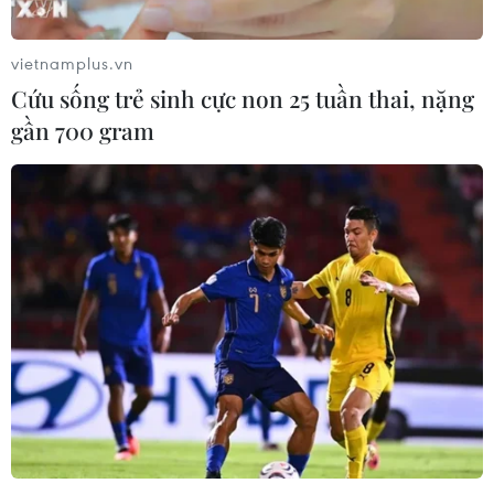
Vàng miếng trong nước hết độc quyền, chênh
lệch giá có thu hẹp?
vietnamplus.vn
Công ty SJC chỉ bán vàng miếng trực tuyến tại
Cứu sống trẻ sinh cực non 25 tuần thai, nặng
Thành phố Hồ Chí Minh
gần 700 gram
Bộ Tài chính sẽ đánh giá kỹ lưỡng đề xuất đánh
thuế giao dịch vàng
TIN LIÊN QUAN