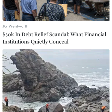
JG Wentworth
$30k In Debt Relief Scandal: What Financial
Institutions Quietly Conceal
Lực Lượng Quản lý Thị trường kiểm tra cửa hàng kinh doanh
vàng tại Hà Nội. (Ảnh: PV/Vietnam+)
Trước tình trạng giá vàng liên tục nhảy múa,
thực hiện yêu cầu của Thủ tướng Phạm Minh