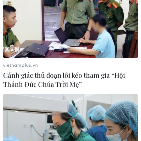
tra, kiểm tra các doanh nghiệp kinh doanh vàng,
làm rõ trách nhiệm nếu có hành vi thao túng thị
trường.
(TTXVN/Vietnam+)
vietnamplus.vn
Cảnh giác thủ đoạn lôi kéo tham gia “Hội
Thánh Đức Chúa Trời Mẹ”