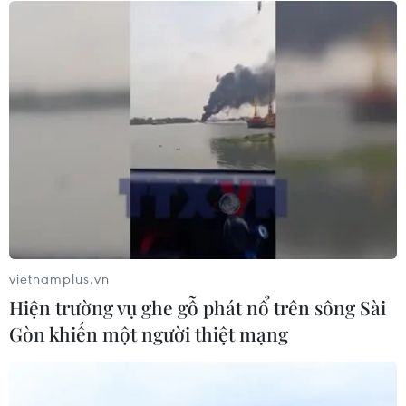
Canada chạy đua đạt thỏa thuận
trước khi thuế quan mới của Mỹ có
hiệu lực
09/08/2026 02:03
Khoa học công nghệ sẽ trở thành
động lực mới của quan hệ Việt Nam-
Australia
09/08/2026 02:01
vietnamplus.vn
Thị trường vaccine thế giới chuyển
Hiện trường vụ ghe gỗ phát nổ trên sông Sài
hướng sang người cao tuổi
Gòn khiến một người thiệt mạng
08/08/2026 15:01