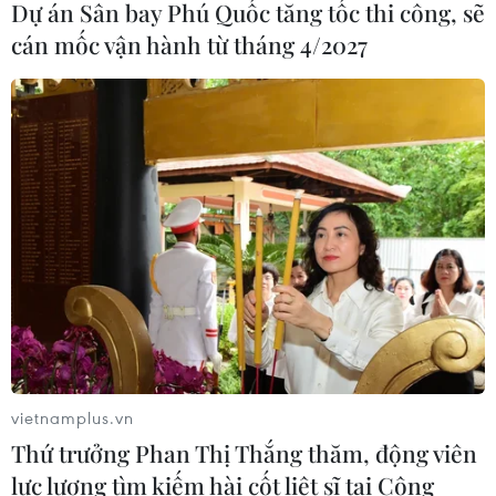
Dự án Sân bay Phú Quốc tăng tốc thi công, sẽ
cán mốc vận hành từ tháng 4/2027
vietnamplus.vn
Thứ trưởng Phan Thị Thắng thăm, động viên
lực lượng tìm kiếm hài cốt liệt sĩ tại Công