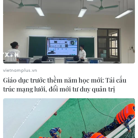
Quản lý thị trường liên tiếp phát hiện vi
phạm trong hoạt động kinh doanh vàng
06/04/2024 01:58
Kiểm tra một cửa hàng kinh doanh vàng tại thành phố
Móng Cái, lực lượng Quản lý thị trường đã phát hiện và
lập biên bản tạm giữ một số mặt vàng có dấu hiệu giả
mạo nhãn hiệu nổi tiếng.
vietnamplus.vn
Giáo dục trước thềm năm học mới: Tái cấu
trúc mạng lưới, đổi mới tư duy quản trị