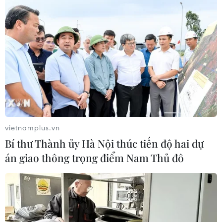
Chuyên gia Nhật Bản nói Việt Nam
nên ưu tiên sản xuất và đóng gói chip
bán dẫn
08/08/2026 13:28
Nông sản Việt Nam còn nhiều dư địa
tại thị trường Algeria
08/08/2026 12:55
vietnamplus.vn
Bí thư Thành ủy Hà Nội thúc tiến độ hai dự
Động lực mới cho hợp tác thương
án giao thông trọng điểm Nam Thủ đô
mại Việt Nam-Australia
08/08/2026 12:20
Mỹ chi hơn 2 tỷ USD thúc đẩy ngành