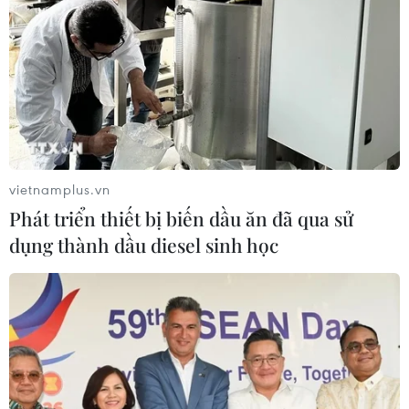
pin và khoáng sản nội địa
08/08/2026 08:16
Chủ sân Azteca lỗ hơn 47 triệu USD vì
World Cup 2026
08/08/2026 06:43
vietnamplus.vn
Phát triển thiết bị biến dầu ăn đã qua sử
dụng thành dầu diesel sinh học
Dữ liệu việc làm Mỹ mở thêm dư địa
cho giá vàng trong tuần qua
08/08/2026 04:29
Thương mại Việt Nam-Australia