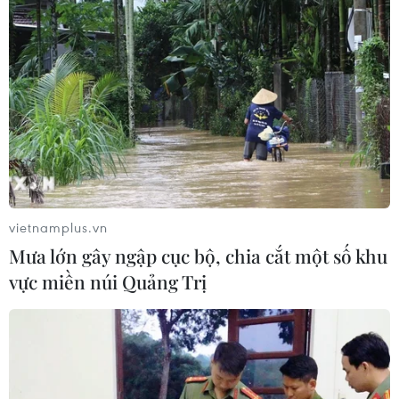
được lực lượng đẩy mạnh từ nay đến hết năm
2024 trên địa bàn cả nước, nhằm góp phần bình
ổn thị trường vàng. Đặc biệt, trong thời gian tới,
Tổng cục Quản lý thị trường sẽ tăng cường phối
hợp với các cơ quan có liên quan kiểm tra về
chất lượng vàng cũng như các hành vi đầu cơ,
găm hàng đối với mặt hàng vàng của các tổ
chức, cá nhân./.
vietnamplus.vn
Họp Ủy ban Thường vụ
Mưa lớn gây ngập cục bộ, chia cắt một số khu
Quốc hội: Đề nghị thanh
vực miền núi Quảng Trị
tra doanh nghiệp kinh
doanh vàng
Ủy ban Thường vụ Quốc hội đề nghị Chính phủ
chỉ đạo các bộ, ngành liên quan tập trung thanh