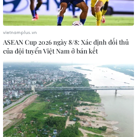
vietnamplus.vn
ASEAN Cup 2026 ngày 8/8: Xác định đối thủ
của đội tuyển Việt Nam ở bán kết
Ngoại trưởng Nhật Bản tới Hàn Quốc để
bàn về chính sách Triều Tiên
10/04/2018 04:08
Ngoại trưởng Nhật Bản Taro Kono ngày 10/4 cho biết sẽ
tới Hàn Quốc chiều cùng ngày để thảo luận về chính
sách Triều Tiên với người đồng cấp nước chủ nhà Kang
Kyung-wha.