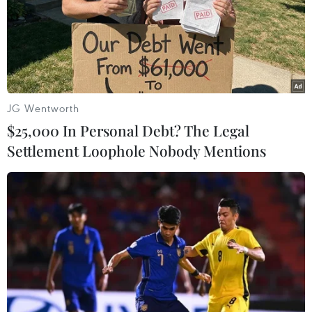
JG Wentworth
Hàn Quốc mong muốn xây dựng mối
$25,000 In Personal Debt? The Legal
quan hệ liên Triều bền vững
Settlement Loophole Nobody Mentions
09/04/2018 10:25
Bộ trưởng Thống Nhất Hàn Quốc Cho Myoung-gyon
đưa ra tuyên bố trên trong bối cảnh hai nước đang
chuẩn bị cho cuộc gặp thượng đỉnh hai miền Triều Tiên
vào cuối tháng này.