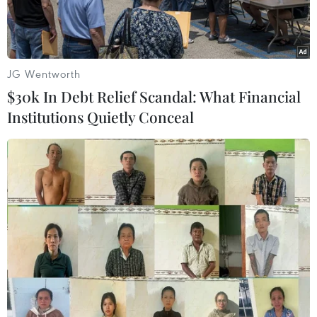
JG Wentworth
$30k In Debt Relief Scandal: What Financial
Institutions Quietly Conceal
Ngoại trưởng Hàn Quốc Kang Kyung-wha (trái) và người đồng
cấp Nhật Bản Taro Kono. (Nguồn: AFP/TTXVN)
Trong cuộc hội đàm ngày 11/4 tại thủ đô Seoul
của Hàn Quốc, Ngoại trưởng Hàn Quốc và Nhật
Bản đã bày tỏ hy vọng tăng cường hợp tác nhằm
giải quyết vấn đề hạt nhân Triều Tiên và kiến