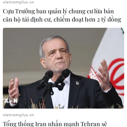
vietnamplus.vn
Ngoại trưởng Nhật Bản Taro Kono và người đồng cấp
Cựu Trưởng ban quản lý chung cư lừa bán
Hàn Quốc Kang Kyung-wha thảo luận về việc đưa vấn
căn hộ tái định cư, chiếm đoạt hơn 2 tỷ đồng
đề Triều Tiên bắt cóc công dân Nhật Bản vào cuộc gặp
thượng đỉnh liên Triều.
vietnamplus.vn
Tổng thống Iran nhấn mạnh Tehran sẽ