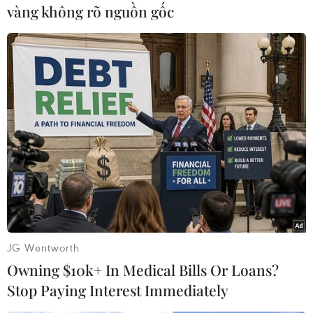
các lệnh trừng phạt cũng như các biện pháp gây
vàng không rõ nguồn gốc
áp lực đối với Triều Tiên cần được duy trì cho
đến khi Bình Nhưỡng có các hành động rõ ràng
về việc phi hạt nhân hóa./.
(TTXVN/Vietnam+)
JG Wentworth
Owning $10k+ In Medical Bills Or Loans?
Stop Paying Interest Immediately