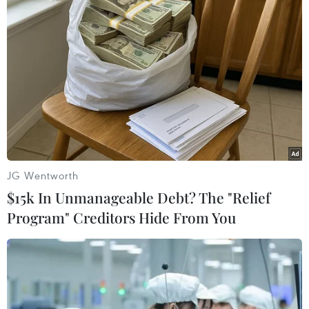
Theo dõi VietnamPlus
TIN LIÊN QUAN
JG Wentworth
$15k In Unmanageable Debt? The "Relief
Program" Creditors Hide From You