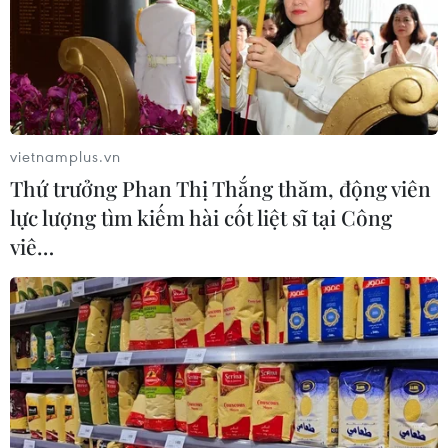
vietnamplus.vn
Thứ trưởng Phan Thị Thắng thăm, động viên
lực lượng tìm kiếm hài cốt liệt sĩ tại Công
viê…
TIN CÙNG CHUYÊN MỤC
Tổng Bí thư, Chủ tịch nước Tô Lâm
lên đường thăm cấp Nhà nước