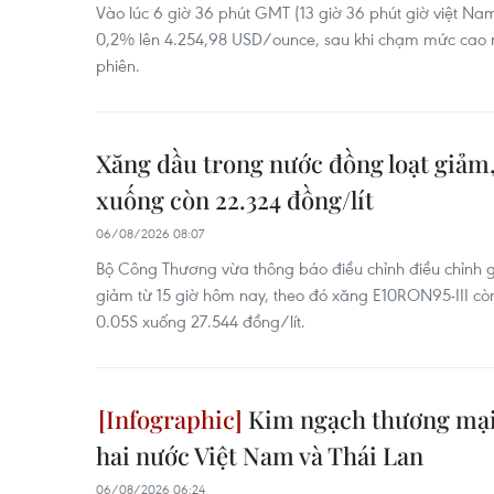
Vào lúc 6 giờ 36 phút GMT (13 giờ 36 phút giờ việt Na
0,2% lên 4.254,98 USD/ounce, sau khi chạm mức cao n
phiên.
Xăng dầu trong nước đồng loạt giảm
xuống còn 22.324 đồng/lít
06/08/2026 08:07
Bộ Công Thương vừa thông báo điều chỉnh điều chỉnh 
giảm từ 15 giờ hôm nay, theo đó xăng E10RON95-III còn
0.05S xuống 27.544 đồng/lít.
Kim ngạch thương mại
hai nước Việt Nam và Thái Lan
06/08/2026 06:24