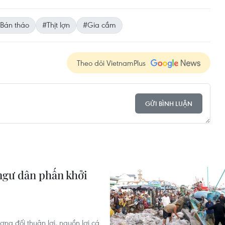
Bán tháo
#Thịt lợn
#Gia cầm
Theo dõi VietnamPlus
GỬI BÌNH LUẬN
ngư dân phấn khởi
ơng đối thuận lợi, nguồn lợi cá