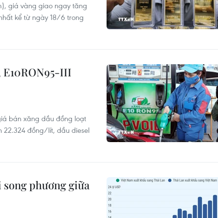
m), giá vàng giao ngay tăng
hất kể từ ngày 18/6 trong
, E10RON95-III
giá bán xăng dầu đồng loạt
 22.324 đồng/lít, dầu diesel
 song phương giữa