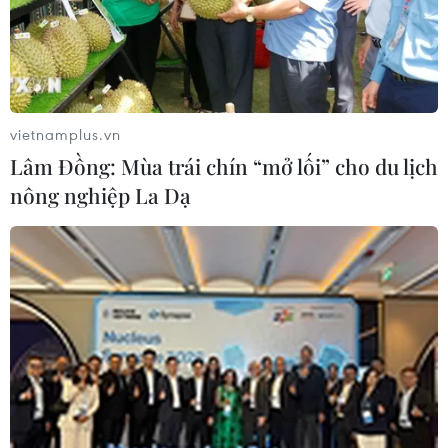
phá của nhiệm kỳ mới. Nếu trước đây hội viên
chủ yếu sinh hoạt theo địa bàn dân cư, thì thời
gian tới sẽ được tổ chức theo ngành nghề, lĩnh
vực sản xuất. Theo đó, người trồng lúa, chăn
nuôi hay nuôi trồng thủy sản sẽ tham gia các
vietnamplus.vn
chi, tổ hội nghề nghiệp tương ứng. Cách làm
Lâm Đồng: Mùa trái chín “mở lối” cho du lịch
này không chỉ giúp các hoạt động tập huấn,
nông nghiệp La Dạ
chuyển giao khoa học kỹ thuật sát với nhu cầu
thực tế hơn, mà còn tạo nền tảng để phát triển
kinh tế tập thể, thúc đẩy liên kết sản xuất và
tiêu thụ sản phẩm.
Ông Lương Quốc Đoàn cho rằng thực tế nhiều
hợp tác xã hoạt động chưa hiệu quả do các
thành viên sản xuất khác ngành nghề, thiếu sự
gắn kết về lợi ích kinh tế. Việc tổ chức lại theo
ngành hàng sẽ giúp hội viên có chung nhu cầu,