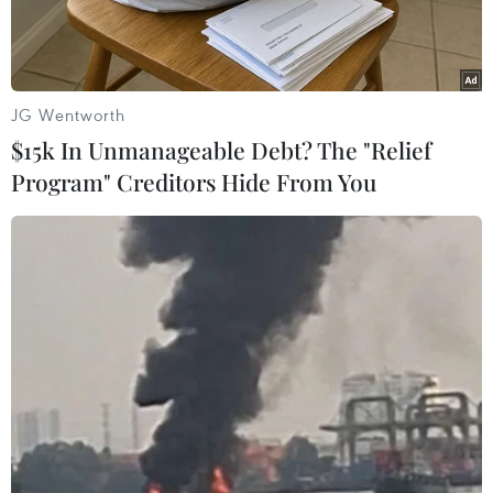
JG Wentworth
$15k In Unmanageable Debt? The "Relief
Program" Creditors Hide From You
Quang cảnh họp báo. (Ảnh: Lê Đông/TTXVN)
Chiều 8/6, ngay sau lễ bế mạc, Ban tổ chức Đại
hội đại biểu toàn quốc Hội Nông dân Việt Nam
lần thứ IX, nhiệm kỳ 2026-2031 đã tổ chức Họp
báo thông tin kết quả Đại hội.
Chủ tịch Trung ương Hội Nông dân Việt Nam