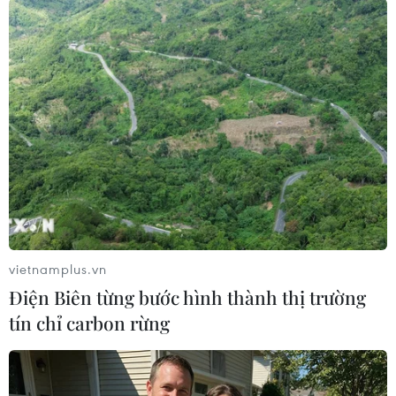
quá trình chuyển đổi số vẫn còn nhiều khó
khăn, nhất là ở khu vực nông thôn, vùng sâu
vùng xa do hạn chế về trình độ và điều kiện tiếp
cận công nghệ. Vì vậy, trong thời gian tới, Hội sẽ
tiếp tục đẩy mạnh các giải pháp đồng bộ, nhằm
hỗ trợ nông dân thích ứng và theo kịp quá trình
chuyển đổi số.
Thông tin đến các cơ quan báo chí về những
điểm mới mang tính đột phá cốt lõi của Đại hội
lần này so với nhiệm kỳ trước, ông Lương Quốc
Đoàn cho biết Đại hội IX diễn ra trong bối cảnh
vietnamplus.vn
đất nước đẩy mạnh sắp xếp, tinh gọn bộ máy và
Điện Biên từng bước hình thành thị trường
các tổ chức chính trị-xã hội trực thuộc Mặt trận
tín chỉ carbon rừng
Tổ quốc Việt Nam. Điều đó đặt ra yêu cầu Hội
Nông dân Việt Nam phải đổi mới mạnh mẽ cả
về tư duy, phương thức hoạt động và cách thức