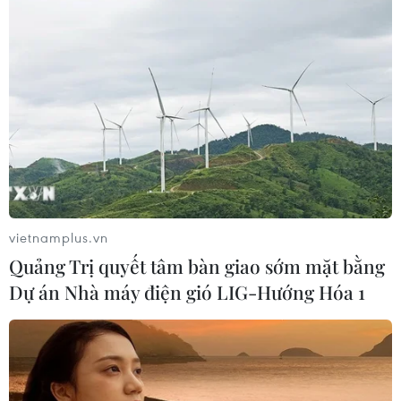
06/08/2026 02:49
Thủ tướng Lê Minh Hưng
phát động hưởng ứng ngày An ninh
mạng Việt Nam
06/08/2026 02:39
Thủ tướng: Bảo đảm an ninh mạng
phải gắn kết giữa bảo vệ hệ thống và
vietnamplus.vn
con người
Quảng Trị quyết tâm bàn giao sớm mặt bằng
06/08/2026 02:30
Dự án Nhà máy điện gió LIG-Hướng Hóa 1
Công nghệ Robot Da Vinci
nâng cao năng lực phẫu thuật
chuyên sâu tại Bệnh viện K