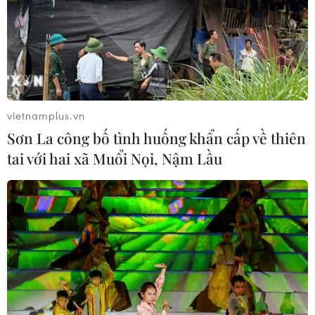
vietnamplus.vn
Sơn La công bố tình huống khẩn cấp về thiên
tai với hai xã Muổi Nọi, Nậm Lầu