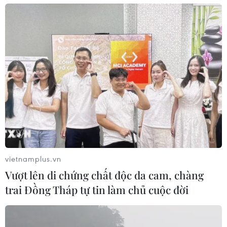
Ông Lương Quốc Đoàn tái đắc cử chức
Chủ tịch TW Hội Nông dân Việt Nam khóa
IX
08/06/2026 08:55
Ông Lương Quốc Đoàn, Ủy viên Trung ương Đảng, Chủ
tịch Trung ương Hội Nông dân khóa VIII tái đắc cử chức
Chủ tịch Trung ương Hội Nông dân Việt Nam khóa IX.
vietnamplus.vn
Vượt lên di chứng chất độc da cam, chàng
trai Đồng Tháp tự tin làm chủ cuộc đời