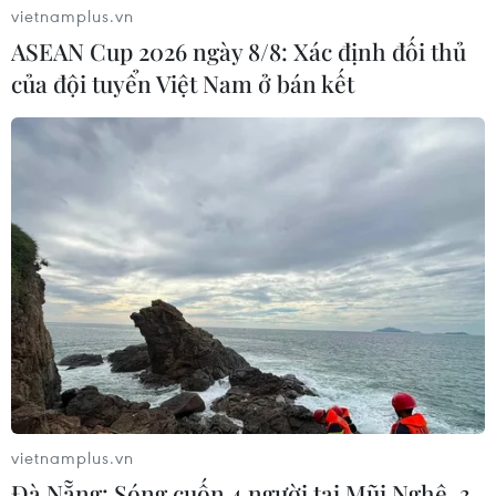
vietnamplus.vn
ASEAN Cup 2026 ngày 8/8: Xác định đối thủ
của đội tuyển Việt Nam ở bán kết
#Hội Nông dân Việt Nam
#kinh tế tập thể
vietnamplus.vn
Theo dõi VietnamPlus
Đà Nẵng: Sóng cuốn 4 người tại Mũi Nghê, 3