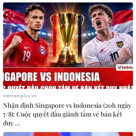
vietnamplus.vn
TIN CÙNG CHUYÊN MỤC
Nhận định Singapore vs Indonesia (20h ngày
EU triển khai mạng vệ tinh riêng,
7/8): Cuộc quyết đấu giành tấm vé bán kết
củng cố chủ quyền số
duy …
08/08/2026 04:15