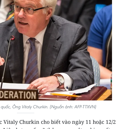
p quốc, Ông Vitaly Churkin. (Nguồn ảnh: AFP-TTXVN)
c Vitaly Churkin cho biết vào ngày 11 hoặc 12/2