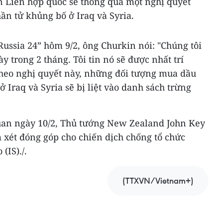
n Liên hợp quốc sẽ thông qua một nghị quyết
n tử khủng bố ở Iraq và Syria.
“Russia 24” hôm 9/2, ông Churkin nói: "Chúng tôi
y trong 2 tháng. Tôi tin nó sẽ được nhất trí
Theo nghị quyết này, những đối tượng mua dầu
 Iraq và Syria sẽ bị liệt vào danh sách trừng
uan ngày 10/2, Thủ tướng New Zealand John Key
 xét đóng góp cho chiến dịch chống tổ chức
(IS)./.
(TTXVN/Vietnam+)