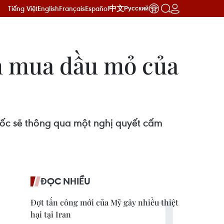
Tiếng Việt
English
Français
Español
中文
Русский
m mua dầu mỏ của
uốc sẽ thông qua một nghị quyết cấm
ĐỌC NHIỀU
Đợt tấn công mới của Mỹ gây nhiều thiệt
hại tại Iran