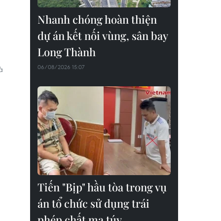
Nhanh chóng hoàn thiện
dự án kết nối vùng, sân bay
Long Thành
06/08/2026 15:07
à
Tiến "Bịp" hầu tòa trong vụ
án tổ chức sử dụng trái
phép chất ma túy