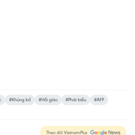
c
#Khủng bố
#Hồi giáo
#Phát biểu
#AFP
Theo dõi VietnamPlus