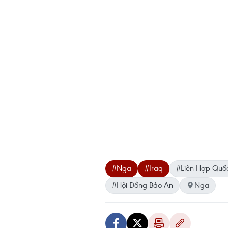
#Nga
#Iraq
#Liên Hợp Quố
#Hội Đồng Bảo An
Nga