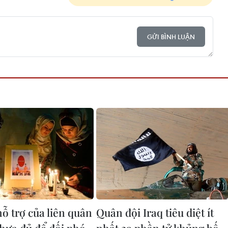
GỬI BÌNH LUẬN
hỗ trợ của liên quân
Quân đội Iraq tiêu diệt ít