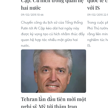
Cập: Cú hích trong quan hệ
quốc tế 
hai nước
với IS
09/02/2015 10:46
09/02/2015 22:
Chuyến công du lịch sử của Tổng thổng
Trong cuộc p
Putin tới Ai Cập kéo dài hai ngày này
Phó Thủ tướn
được kỳ vọng tạo cú hích nhằm thúc đẩy
rằng liên mi
quan hệ hợp tác nhiều mặt giữa hai
nghiêm túc h
nước.
IS.
Tehran lần đầu tiên mời một
nghị sỹ Mỹ tới thăm Iran