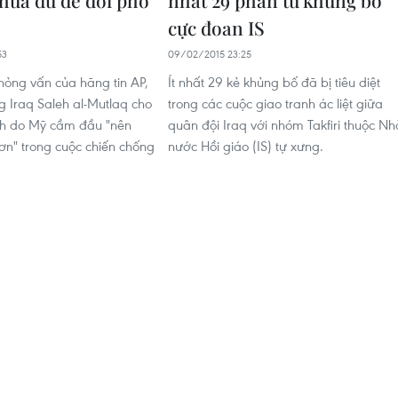
chưa đủ để đối phó
nhất 29 phần tử khủng bố
cực đoan IS
53
09/02/2015 23:25
hỏng vấn của hãng tin AP,
Ít nhất 29 kẻ khủng bố đã bị tiêu diệt
g Iraq Saleh al-Mutlaq cho
trong các cuộc giao tranh ác liệt giữa
nh do Mỹ cầm đầu "nên
quân đội Iraq với nhóm Takfiri thuộc Nh
ơn" trong cuộc chiến chống
nước Hồi giáo (IS) tự xưng.