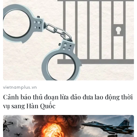
công toàn diện Iran
02/08/2026 04:00
Israel nâng mức cảnh báo trước khả
năng Mỹ tấn công Iran
02/08/2026 01:10
Xem thêm
vietnamplus.vn
Cảnh báo thủ đoạn lừa đảo đưa lao động thời
vụ sang Hàn Quốc
CƠ QUAN CHỦ QUẢN: THÔNG TẤN XÃ VIỆT NAM
Tổng Biên tập: TRẦN TIẾN DUẨN