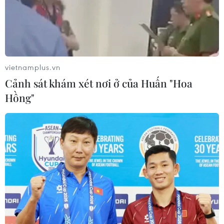
Iran-Oman đàm phán thiết lập tuyến
hàng hải mới qua eo biển Hormuz
04/08/2026 22:42
vietnamplus.vn
Cảnh sát khám xét nơi ở của Huấn "Hoa
Cố vấn quân sự Iran tiết lộ
Hồng"
sốc, tuyên bố hàng trăm binh sĩ Mỹ
đã thiệt mạng
04/08/2026 15:51
Liban và Israel nối lại đàm phán trực
tiếp về giải giáp Hezbollah
04/08/2026 14:56