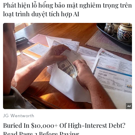
Phát hiện lỗ hổng bảo mật nghiêm trọng trên
loạt trình duyệt tích hợp AI
#Tehran
#Chương trình hạt nhân
#Dầu thô
#Cuộc tấn công
Iran
Theo dõi VietnamPlus
TIN CÙNG CHUYÊN MỤC
JG Wentworth
Buried In $10,000+ Of High-Interest Debt?
Iran và Oman thống nhất mở lại eo
Read Page 2 Before Paying