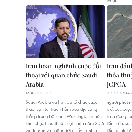
thuận.
Iran hoan nghênh cuộc đối
Iran đán
thoại với quan chức Saudi
thỏa thu
Arabia
JCPOA
19/04/2021 10:03
20/04/2021 06:
Saudi Arabia và Iran đã tổ chức cuộc
người phát n
thảo luận tại Iraq nhằm xoa dịu căng
biết các cuộ
thẳng trong bối cảnh Washington muốn
trình đúng h
khôi phục thỏa thuận hạt nhân năm 2015
tiến triển, s
với Tehran và chấm dứt chiến tranh ở
tiến tới giai 