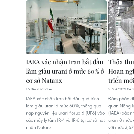
IAEA xác nhận Iran bắt đầu
Thỏa thu
làm giàu urani ở mức 60% ở
Hoan ng
cơ sở Natanz
triển mớ
17/04/2021 22:47
18/04/2021 04:3
IAEA xác nhận Iran bắt đầu quá trình
Đàm phán diễ
làm giàu urani ở mức 60%, thông qua
quan Năng l
nạp nguyên liệu urani florua 6 (UF6) vào
(IAEA) xác n
các máy ly tâm IR-4 và IR-6 tại cơ sở hạt
urani ở mức 
nhân Natanz.
với mức 3,67