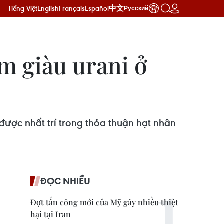
Tiếng Việt
English
Français
Español
中文
Русский
m giàu urani ở
ược nhất trí trong thỏa thuận hạt nhân
ĐỌC NHIỀU
Đợt tấn công mới của Mỹ gây nhiều thiệt
hại tại Iran