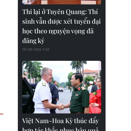
Thi lại ở Tuyên Quang: Thí
sinh vẫn được xét tuyển đại
học theo nguyện vọng đã
đăng ký
05/08/2026 11:02
Việt Nam-Hoa Kỳ thúc đẩy
hợp tác khắc phục hậu quả