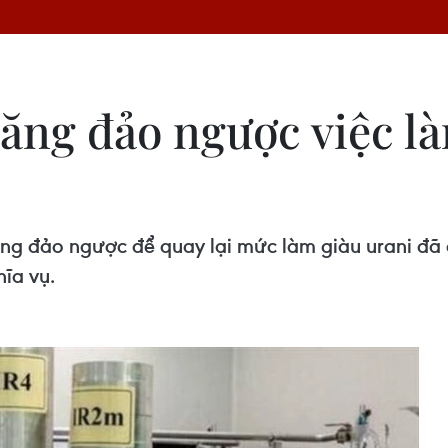
ăng đảo ngược việc là
óng đảo ngược để quay lại mức làm giàu urani đã đ
ĩa vụ.