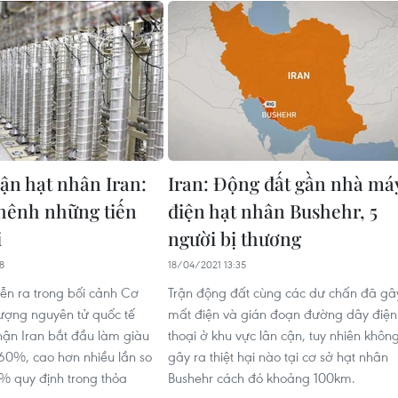
ận hạt nhân Iran:
Iran: Động đất gần nhà má
hênh những tiến
điện hạt nhân Bushehr, 5
i
người bị thương
8
18/04/2021 13:35
n ra trong bối cảnh Cơ
Trận động đất cùng các dư chấn đã gâ
ượng nguyên tử quốc tế
mất điện và gián đoạn đường dây điện
hận Iran bắt đầu làm giàu
thoại ở khu vực lân cận, tuy nhiên khôn
60%, cao hơn nhiều lần so
gây ra thiệt hại nào tại cơ sở hạt nhân
% quy định trong thỏa
Bushehr cách đó khoảng 100km.