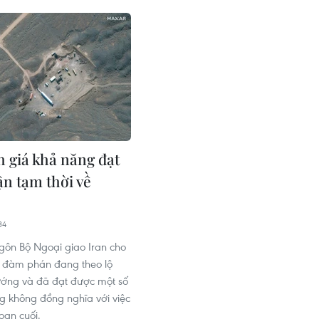
h giá khả năng đạt
ận tạm thời về
34
gôn Bộ Ngoại giao Iran cho
c đàm phán đang theo lộ
ướng và đã đạt được một số
ong không đồng nghĩa với việc
đoạn cuối.