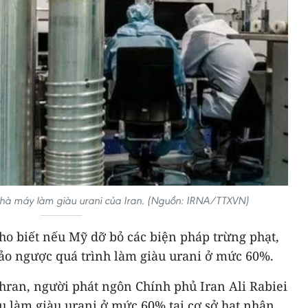
 nhà máy làm giàu urani của Iran. (Nguồn: IRNA/TTXVN)
ho biết nếu Mỹ dỡ bỏ các biện pháp trừng phạt,
o ngược quá trình làm giàu urani ở mức 60%.
Tehran, người phát ngôn Chính phủ Iran Ali Rabiei
u làm giàu urani ở mức 60% tại cơ sở hạt nhân