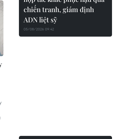
chiến tranh, giám định
ADN liệt sỹ
05/08/2026 09:42
y
y
g