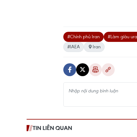
#Chính phủ Iran
#Làm giàu ura
#IAEA
Iran
TIN LIÊN QUAN