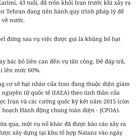
rimi, 43 tuổi, đã trốn khỏi Iran trước khi xảy ra
ện Tehran đang tiến hành quy trình pháp lý để
 về nước.
ael đứng sau vụ việc được gọi là khủng bố hạt
ay bác bỏ liên can đến vụ tấn công. Để đáp trả,
ni lên mức 60%.
ng cơ sở hạt nhân của Iran đang thuộc diện giám
nguyên tử quốc tế (IAEA) theo tinh thần của
ợc Iran và các cường quốc ký kết năm 2015 (còn
Kế hoạch Hành động chung toàn diện - JCPOA).
vừa qua, một vụ nổ khác đã được báo cáo xảy ra
được xây dựng tại khu tổ hợp Natanz vào ngày