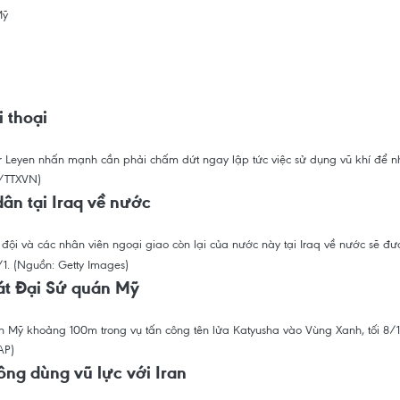
Mỹ
i thoại
er Leyen nhấn mạnh cần phải chấm dứt ngay lập tức việc sử dụng vũ khí để n
ân tại Iraq về nước
 đội và các nhân viên ngoại giao còn lại của nước này tại Iraq về nước sẽ đ
 sát Đại Sứ quán Mỹ
án Mỹ khoảng 100m trong vụ tấn công tên lửa Katyusha vào Vùng Xanh, tối 8/1
ng dùng vũ lực với Iran