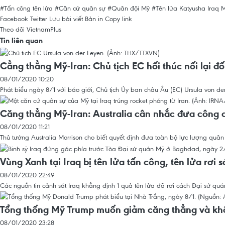
#Tấn công tên lửa
#Căn cứ quân sự
#Quân đội Mỹ
#Tên lửa Katyusha
Iraq
Facebook
Twitter
Lưu bài viết
Bản in
Copy link
Theo dõi VietnamPlus
Tin liên quan
Cẳng thẳng Mỹ-Iran: Chủ tịch EC hối thúc nối lại đố
08/01/2020 10:20
Phát biểu ngày 8/1 với báo giới, Chủ tịch Ủy ban châu Âu (EC) Ursula von d
Căng thẳng Mỹ-Iran: Australia cân nhắc đưa công d
08/01/2020 11:21
Thủ tướng Australia Morrison cho biết quyết định đưa toàn bộ lực lượng quân
Vùng Xanh tại Iraq bị tên lửa tấn công, tên lửa rơi
08/01/2020 22:49
Các nguồn tin cảnh sát Iraq khẳng định 1 quả tên lửa đã rơi cách Đại sứ qu
Tổng thống Mỹ Trump muốn giảm căng thẳng và khô
08/01/2020 23:28