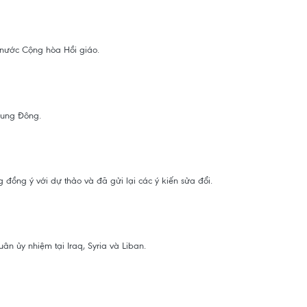
 nước Cộng hòa Hồi giáo.
Trung Đông.
đồng ý với dự thảo và đã gửi lại các ý kiến sửa đổi.
n ủy nhiệm tại Iraq, Syria và Liban.