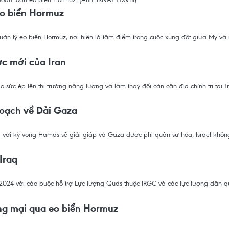
eo biển Hormuz
uản lý eo biển Hormuz, nơi hiện là tâm điểm trong cuộc xung đột giữa Mỹ và
ợc mới của Iran
 sức ép lên thị trường năng lượng và làm thay đổi cán cân địa chính trị tại 
hoạch về Dải Gaza
với kỳ vọng Hamas sẽ giải giáp và Gaza được phi quân sự hóa; Israel không 
Iraq
024 với cáo buộc hỗ trợ Lực lượng Quds thuộc IRGC và các lực lượng dân quâ
ơng mại qua eo biển Hormuz