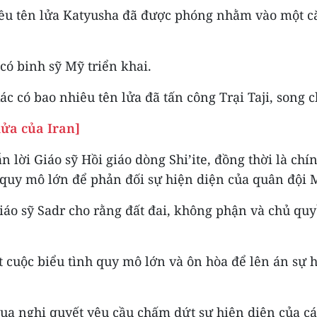
hiều tên lửa Katyusha đã được phóng nhằm vào một c
ó binh sỹ Mỹ triển khai.
ác có bao nhiêu tên lửa đã tấn công Trại Taji, song
lửa của Iran]
 lời Giáo sỹ Hồi giáo dòng Shi’ite, đồng thời là chí
h quy mô lớn để phản đối sự hiện diện của quân đội 
Giáo sỹ Sadr cho rằng đất đai, không phận và chủ q
một cuộc biểu tình quy mô lớn và ôn hòa để lên án 
 qua nghị quyết yêu cầu chấm dứt sự hiện diện của c