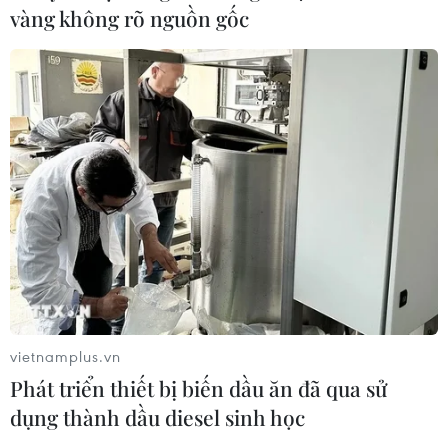
vàng không rõ nguồn gốc
Xung đột tại Trung Đông: Tàu hàng
Ấn Độ bị đánh chìm trên Biển Đỏ
05/08/2026 04:40
Israel phát triển xét nghiệm máu đơn
giản giúp phát hiện sớm ung thư
phổi
05/08/2026 03:42
Italy có thể tham gia cơ chế xác minh
giải giáp Hezbollah tại Nam Liban
vietnamplus.vn
04/08/2026 22:42
Phát triển thiết bị biến dầu ăn đã qua sử
dụng thành dầu diesel sinh học