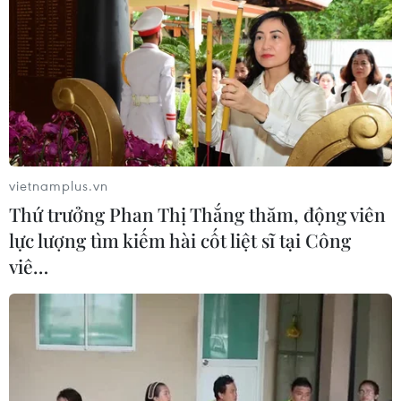
03/08/2026 15:59
Làn sóng người Israel di cư ra nước
ngoài vẫn ở mức kỷ lục
03/08/2026 11:32
vietnamplus.vn
Thứ trưởng Phan Thị Thắng thăm, động viên
Tín hiệu tích cực đối với tiến trình
lực lượng tìm kiếm hài cốt liệt sĩ tại Công
phục hồi kinh tế của Syria
viê…
03/08/2026 07:22
Tổng thống Mỹ: Các bên đạt bước
tiến hướng tới chấm dứt xung đột với