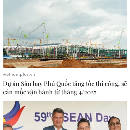
vietnamplus.vn
Dự án Sân bay Phú Quốc tăng tốc thi công, sẽ
cán mốc vận hành từ tháng 4/2027
TIN CÙNG CHUYÊN MỤC
Tổng thống Iran nhấn mạnh Tehran
sẽ không bị ép buộc phải đầu hàng