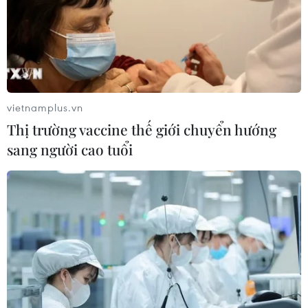
người bị thương
07/08/2026 00:50
Lực lượng Houthi tấn công quân đội
Yemen, ít nhất 45 binh sỹ thương
vong
vietnamplus.vn
06/08/2026 23:57
Thị trường vaccine thế giới chuyển hướng
sang người cao tuổi
Xung đột Israel-Hamas: Ít nhất 300
trẻ em thiệt mạng trong 300 ngày
qua
06/08/2026 22:56
Iran và Oman thống nhất mở lại eo
biển Hormuz trong 60 ngày
06/08/2026 12:25