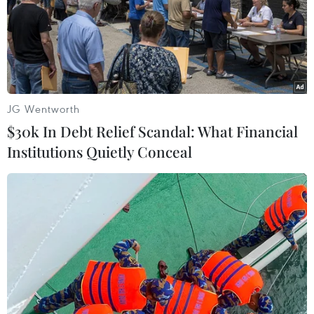
JG Wentworth
$30k In Debt Relief Scandal: What Financial
Institutions Quietly Conceal
Mỹ sẵn sàng tấn công quân sự để giải
quyết tình hình Iraq
12/06/2014 22:45
Tổng thống Mỹ Barack Obama nhấn mạnh sẽ không