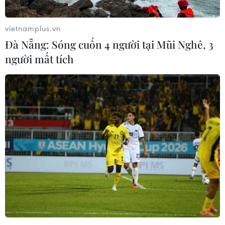
vietnamplus.vn
Đà Nẵng: Sóng cuốn 4 người tại Mũi Nghê, 3
người mất tích