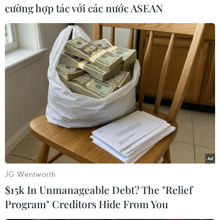
cường hợp tác với các nước ASEAN
Theo dõi VietnamPlus
TIN LIÊN QUAN
JG Wentworth
$15k In Unmanageable Debt? The "Relief
Program" Creditors Hide From You