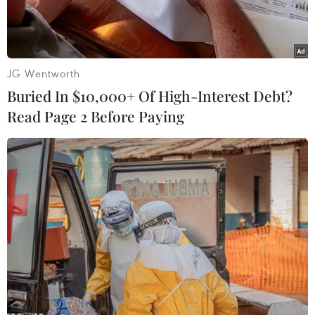
JG Wentworth
Buried In $10,000+ Of High-Interest Debt?
Read Page 2 Before Paying
Ảnh minh họa. (Nguồn: www.usatoday.com)
Theo AFP, một quả đạn cối đã khiến tỉnh trưởng
tỉnh Anbar của Iraq Ahmed al-Dulaimi bị
thương nặng tại Barwana, ngay sau khi quân
đội giành lại thị trấn này từ tay phiến quân hôm
7/9.