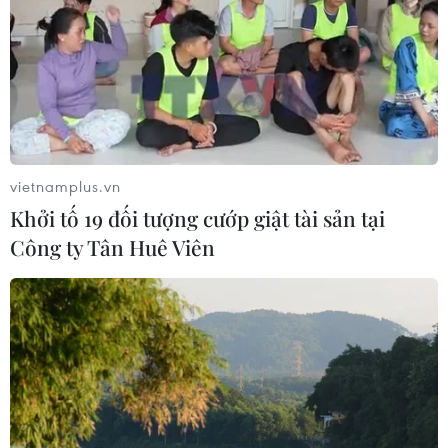
Iran
03/08/2026 06:24
Tổng thống Trump thông báo thời
điểm Mỹ nối lại đàm phán với Iran
03/08/2026 00:50
vietnamplus.vn
Khởi tố 19 đối tượng cướp giật tài sản tại
Xem thêm
Công ty Tân Huê Viên
CƠ QUAN CHỦ QUẢN: THÔNG TẤN XÃ VIỆT NAM
Tổng Biên tập: TRẦN TIẾN DUẨN