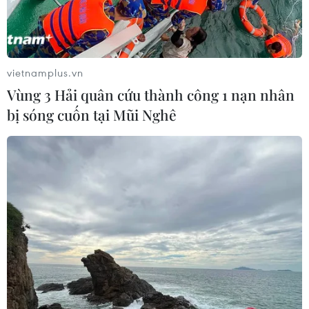
loại trừ bất cứ khả năng nào khi được hỏi liệu Mỹ có
xem xét phát động các cuộc tấn công quân sự để ngăn
chặn tình trạng nổi dậy hay không.
vietnamplus.vn
Vùng 3 Hải quân cứu thành công 1 nạn nhân
bị sóng cuốn tại Mũi Nghê