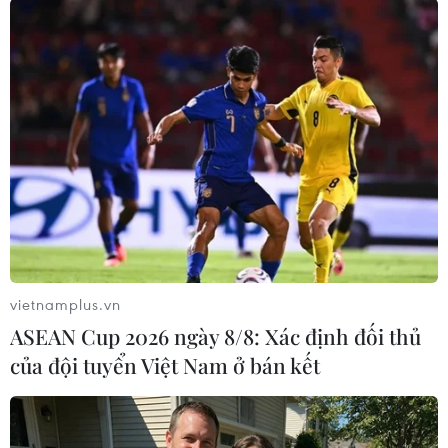
Khối Sunni rút khỏi đàm phán thành lập
chính phủ tại Iraq
23/08/2014 04:17
Các nghị sỹ Hồi giáo dòng Sunni ở Iraq đã quyết định
rút khỏi các cuộc đàm phán về thành lập chính phủ liên
minh người Shi'ite.
vietnamplus.vn
ASEAN Cup 2026 ngày 8/8: Xác định đối thủ
của đội tuyển Việt Nam ở bán kết