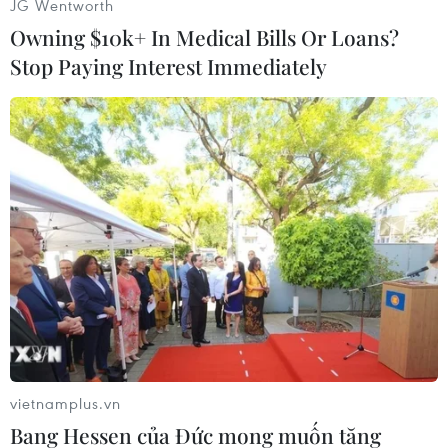
JG Wentworth
Owning $10k+ In Medical Bills Or Loans?
Stop Paying Interest Immediately
#Tỉnh trưởng
#Iraq
#Tình hình Iraq
#Phiến quân
#Hồi giáo Sunni
#Anbar
#Barwana
Iraq
vietnamplus.vn
Mỹ
Bang Hessen của Đức mong muốn tăng