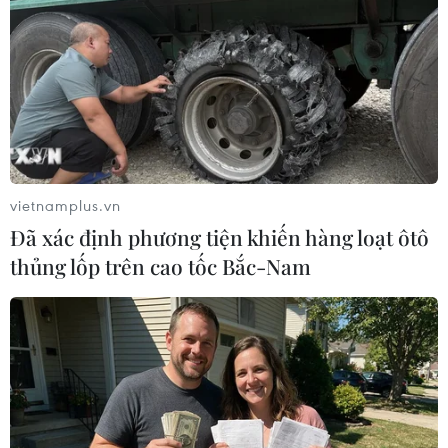
TIN LIÊN QUAN
vietnamplus.vn
Đã xác định phương tiện khiến hàng loạt ôtô
thủng lốp trên cao tốc Bắc-Nam
Không gian Phật Giáo có Đại bảo
tháp kinh luân lớn nhất thế giới
07/03/2023 13:55