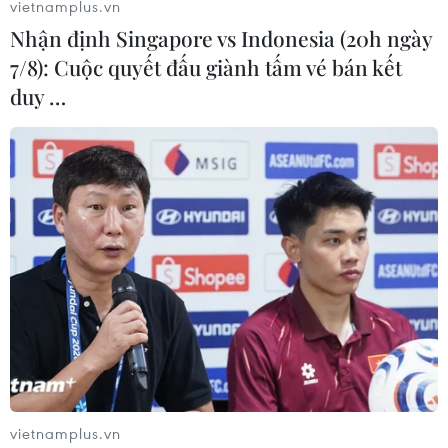
vietnamplus.vn
Nhận định Singapore vs Indonesia (20h ngày
7/8): Cuộc quyết đấu giành tấm vé bán kết
duy …
Hội thảo về “Kiến trúc Phật giáo Việt Nam
- thống nhất trong đa dạng"
15/04/2023 08:22
Tại hội thảo, các đại biểu đã đưa ra nhiều đề xuất, kiến
nghị, giải pháp nhằm khắc phục hạn chế, bất cập cũng
như định hướng cho kiến trúc Phật giáo Việt Nam trong
thời gian tới.
vietnamplus.vn