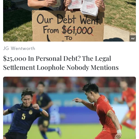
Không gian văn hóa tâm linh Phật giáo Samten Hills
Dalat chính thức khánh thành, tại đây có Đại bảo tháp
kinh luân làm bằng đồng dát vàng 24k, nặng 200 tấn,
đã được xác lập kỷ lục thế giới Guinness.
JG Wentworth
$25,000 In Personal Debt? The Legal
Settlement Loophole Nobody Mentions