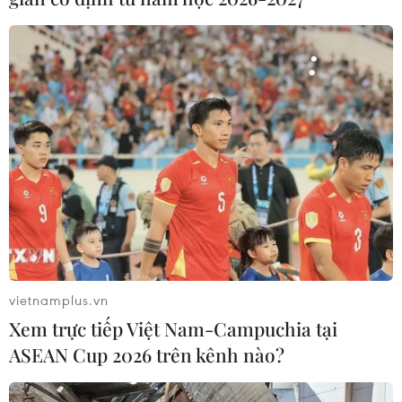
thống đang dần bị tác động, mai một bởi sự cải tạo, cơi
nới không phù hợp, thậm chí là gây phản cảm, giảm
tính tôn nghiêm.
vietnamplus.vn
Xem trực tiếp Việt Nam-Campuchia tại
ASEAN Cup 2026 trên kênh nào?