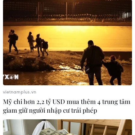
hòa bình; Phật pháp: Khủng hoảng môi trường,
sức khỏe và tính bền vững; Bảo tồn truyền
thống Phật giáo Nalanda; Hành hương theo Phật
pháp, Di sản sống và Xá lợi Phật: nền tảng kiên
cường cho nền văn hóa hàng thế kỷ của Ấn Độ
liên kết với các quốc gia ở Nam, Đông Nam Á và
Đông Á”./.
(TTXVN/Vietnam+)
vietnamplus.vn
Mỹ chi hơn 2,2 tỷ USD mua thêm 4 trung tâm
giam giữ người nhập cư trái phép