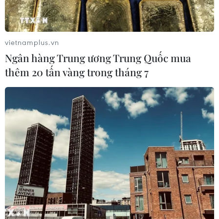
vietnamplus.vn
Ngân hàng Trung ương Trung Quốc mua
thêm 20 tấn vàng trong tháng 7
TIN CÙNG CHUYÊN MỤC
Cần Thơ thúc đẩy hợp tác du lịch với
đối tác Hàn Quốc
07/08/2026 12:46