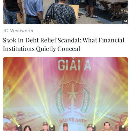
JG Wentworth
$30k In Debt Relief Scandal: What Financial
Institutions Quietly Conceal
Thủ tướng Ấn Độ Narendra Modi phát biểu tại Hội nghị thượng
đỉnh Phật giáo. (Nguồn: ANI)
Sáng 20/4, Hội nghị thượng đỉnh Phật giáo đầu
tiên đã khai mạc tại thủ đô New Delhi, Ấn Độ.
Theo phóng viên TTXVN tại New Delhi, hội nghị
do Bộ Văn hóa Ấn Độ và Liên đoàn Phật giáo