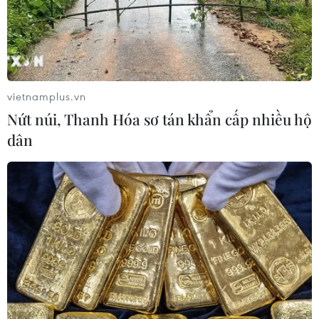
vietnamplus.vn
Nứt núi, Thanh Hóa sơ tán khẩn cấp nhiều hộ
dân