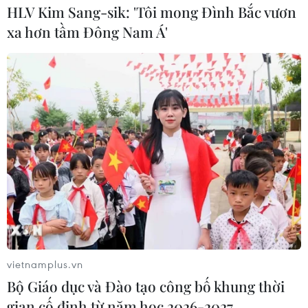
HLV Kim Sang-sik: 'Tôi mong Đình Bắc vươn
xa hơn tầm Đông Nam Á'
Đẩy nhanh quá trình số hóa di sản kiến
trúc và nghệ thuật Phật giáo
vietnamplus.vn
15/04/2023 09:39
Bộ Giáo dục và Đào tạo công bố khung thời
Nhiều ngôi chùa với những nét đẹp kiến trúc truyền
gian cố định từ năm học 2026-2027