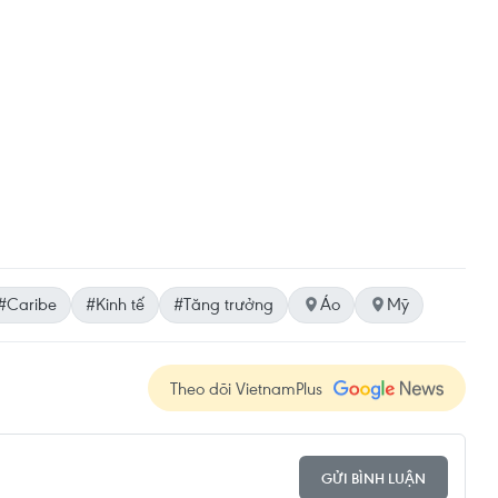
#Caribe
#Kinh tế
#Tăng trưởng
Áo
Mỹ
Theo dõi VietnamPlus
GỬI BÌNH LUẬN