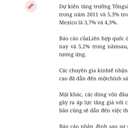
Dự kiến tăng trưởng Tổngs
trong năm 2011 và 5,3% tro
Mexico là 3,7% và 4,3%.
Báo cáo củaLiên hợp quốc
nay và 5,2% trong nămsau,
tương ứng.
Các chuyên gia kinhtế nhận 
cao đã dẫn đến mộtchính sác
Mặt khác, các dòng vốn đầu
gây ra áp lực tăng giá với c
bản cũng sẽ dẫn đến việc th
Báo cáo nhận định sau sự