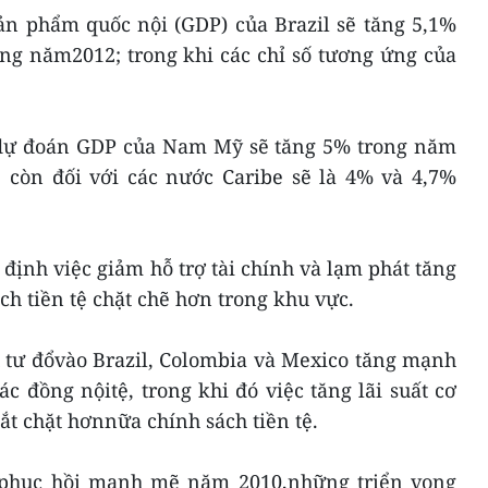
ản phẩm quốc nội (GDP) của Brazil sẽ tăng 5,1%
ng năm2012; trong khi các chỉ số tương ứng của
 dự đoán GDP của Nam Mỹ sẽ tăng 5% trong năm
 còn đối với các nước Caribe sẽ là 4% và 4,7%
định việc giảm hỗ trợ tài chính và lạm phát tăng
h tiền tệ chặt chẽ hơn trong khu vực.
 tư đổvào Brazil, Colombia và Mexico tăng mạnh
ác đồng nộitệ, trong khi đó việc tăng lãi suất cơ
ắt chặt hơnnữa chính sách tiền tệ.
 phục hồi mạnh mẽ năm 2010,những triển vọng