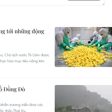
ng tới những động
hư, Chủ tịch nước Tô Lâm được
 thực hóa mục tiêu nâng kim
hồ Đồng Đò
hẩn trương triển khai các
ò, thôn Thái Vụ.