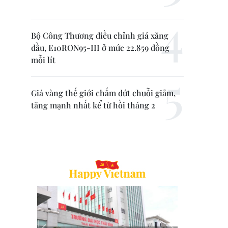
Bộ Công Thương điều chỉnh giá xăng
dầu, E10RON95-III ở mức 22.859 đồng
mỗi lít
Giá vàng thế giới chấm dứt chuỗi giảm,
tăng mạnh nhất kể từ hồi tháng 2