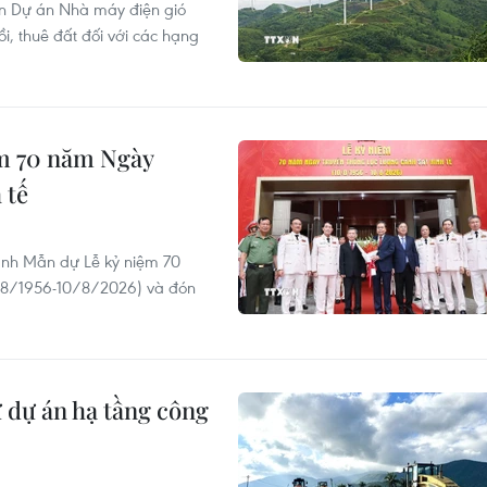
ện Dự án Nhà máy điện gió
, thuê đất đối với các hạng
ệm 70 năm Ngày
 tế
anh Mẫn dự Lễ kỷ niệm 70
0/8/1956-10/8/2026) và đón
 dự án hạ tầng công