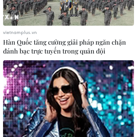
vietnamplus.vn
Hàn Quốc tăng cường giải pháp ngăn chặn
đánh bạc trực tuyến trong quân đội
Mỹ-Hàn-Nhật thúc đẩy cho các cuộc đối
thoại sắp tới với Triều Tiên
13/04/2018 01:29
Quan chức Hàn Quốc nhấn mạnh tầm quan trọng của
việc tổ chức thành công hội nghị thượng đỉnh liên Triều
cũng như hội nghị thượng đỉnh Triều Tiên-Mỹ.