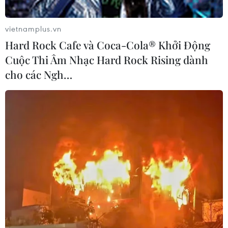
vietnamplus.vn
Hard Rock Cafe và Coca-Cola® Khởi Động
Cuộc Thi Âm Nhạc Hard Rock Rising dành
cho các Ngh…
Trung Quốc hoan nghênh diễn biến tích
cực trên Bán đảo Triều Tiên
21/04/2018 07:47