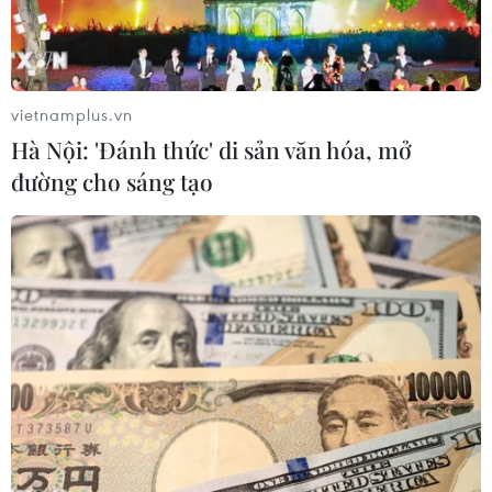
vietnamplus.vn
Hà Nội: 'Đánh thức' di sản văn hóa, mở
đường cho sáng tạo
(Nguồn: Al Manar)
Văn phòng Nhà Xanh (Phủ tổng thống Hàn
Quốc) ngày 25/4 ra thông báo cho biết Hàn Quốc
và Mỹ đang nỗ lực xúc tiến các công tác nhằm
đảm bảo các hội nghị thượng đỉnh riêng rẽ giữa
hai nước này với Triều Tiên sẽ đi đến thành
công.
Theo Nhà Xanh, Giám đốc Văn phòng An ninh