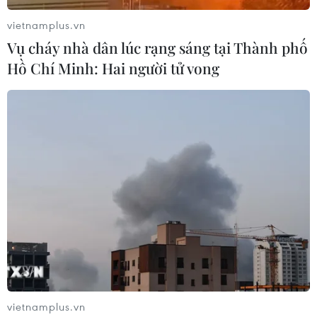
Người phát ngôn Bộ Ngoại giao Trung Quốc Lục Khảng
khẳng định Bắc Kinh hoan nghênh quyết định mới nhất
vietnamplus.vn
này của ban lãnh đạo Triều Tiên.
Vụ cháy nhà dân lúc rạng sáng tại Thành phố
Hồ Chí Minh: Hai người tử vong
vietnamplus.vn