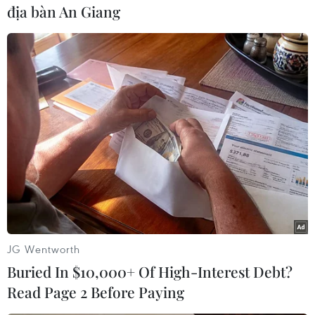
đạo Nhật-Nga đã không thảo luận về vấn đề chủ
địa bàn An Giang
quyền./.
(Vietnam+)
JG Wentworth
Buried In $10,000+ Of High-Interest Debt?
Read Page 2 Before Paying