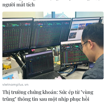
người mất tích
Hãng hàng không Air Premia của
Hàn Quốc nối lại đường bay
Incheon-TP Hồ Chí Minh
07/08/2026 04:28
Mở ra giai đoạn triển khai thực chất
quan hệ giữa Việt Nam và Australia
07/08/2026 01:27
Ấn Độ thử thành công tên lửa đạn
đạo Agni-4, tầm bắn 4.000 km
vietnamplus.vn
06/08/2026 23:17
Thị trường chứng khoán: Sức ép từ "vùng
trũng" thông tin sau một nhịp phục hồi