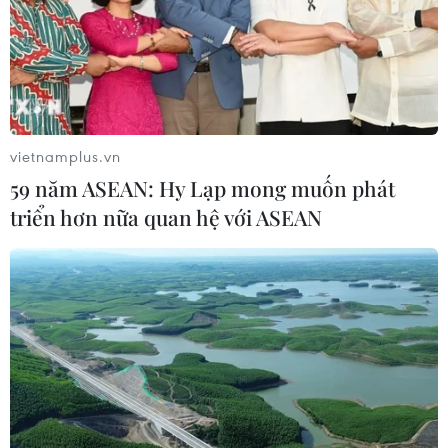
TIN CÙNG CHUYÊN MỤC
Động lực mới cho hợp tác thương
mại Việt Nam-Australia
08/08/2026 12:20
vietnamplus.vn
59 năm ASEAN: Hy Lạp mong muốn phát
triển hơn nữa quan hệ với ASEAN
Việt Nam-Ấn Độ thúc đẩy hợp tác
nghiên cứu, đào tạo và tư vấn chính
sách
08/08/2026 10:28
Chuyên gia Australia: Quan hệ Việt
Nam-Australia có độ tin cậy chính trị
cao