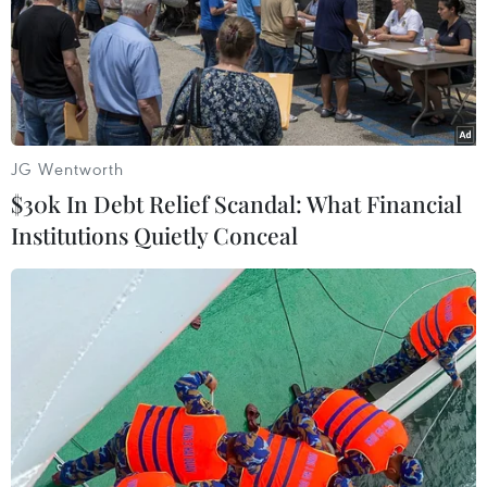
kiến ông sẽ thảo luận với Thủ tướng nước chủ nhà
Shinzo Abe về tranh chấp lãnh thổ.
JG Wentworth
$30k In Debt Relief Scandal: What Financial
Institutions Quietly Conceal
Tổng thống Putin ghi nhận chuyển biến