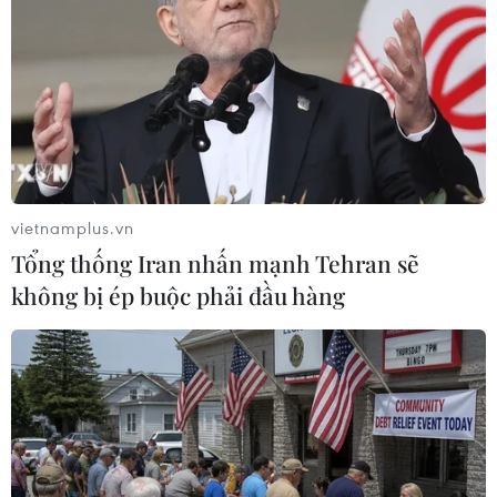
vietnamplus.vn
Tổng thống Iran nhấn mạnh Tehran sẽ
không bị ép buộc phải đầu hàng
Tổng thống Nga Putin bắt đầu chuyến
thăm 2 ngày đến Nhật Bản
15/12/2016 08:46
Tổng thống Nga Vladimir Putin đã đến sân bay Ube,
miền Tây Nhật Bản trong chuyến thăm 2 ngày mà dự