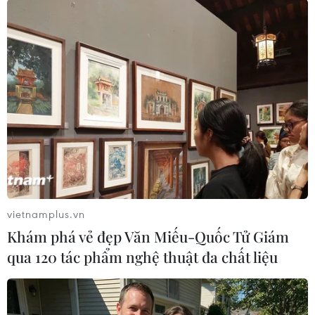
#Xe máy
#Vladimir Putin
#Shinzo Abe
#Nhật Bản
#Hiệp ước hòa bình
#Đàm phán
#Tranh chấp lãnh thổ
Nga
Nhật Bản
Theo dõi VietnamPlus
vietnamplus.vn
Khám phá vẻ đẹp Văn Miếu-Quốc Tử Giám
TIN LIÊN QUAN
qua 120 tác phẩm nghệ thuật đa chất liệu