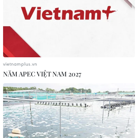
Việt Nam-Australia
06/08/2026 08:29
Hàn Quốc tăng cường giải pháp
ngăn chặn đánh bạc trực tuyến trong
quân đội
06/08/2026 04:52
vietnamplus.vn
NĂM APEC VIỆT NAM 2027
Tổng Bí thư, Chủ tịch nước Tô Lâm
sẽ thăm cấp Nhà nước tới Australia và
New Zealand
06/08/2026 04:30
Mỹ phát tín hiệu ủng hộ ổn định
đồng won của Hàn Quốc