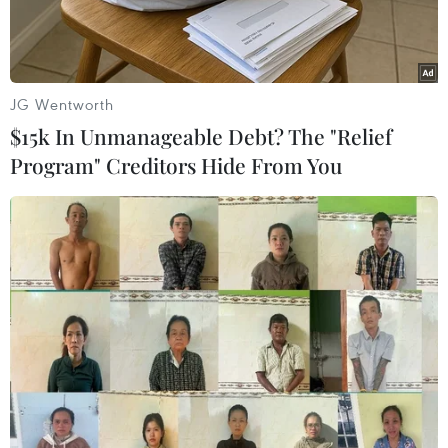
JG Wentworth
$15k In Unmanageable Debt? The "Relief
Program" Creditors Hide From You
Tổng thống Nga Vladimir Putin (trái) và Thủ tướng Nhật Bản
Shinzo Abe tại cuộc hội đàm. (Nguồn: Reuters)
Theo Reuters, ngày 16/12, Tổng thống Nga
Vladimir Putin cho biết ông và Thủ tướng Nhật
Bản Shinzo Abe đã thảo luận về khả năng ký
kết hiệp ước hòa bình và vấn đề hợp tác kinh tế
sẽ giúp thiết lập các mối quan hệ đầy đủ.