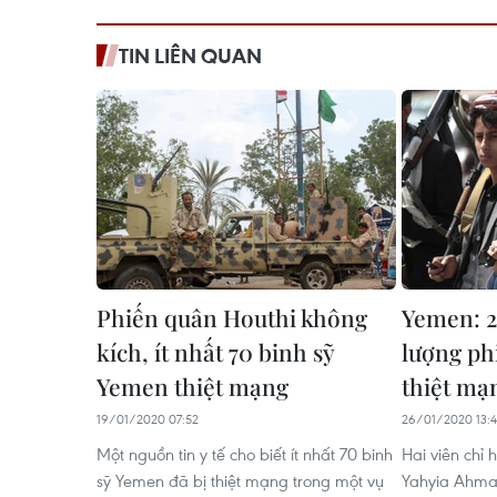
TIN LIÊN QUAN
Phiến quân Houthi không
Yemen: 2 
kích, ít nhất 70 binh sỹ
lượng ph
Yemen thiệt mạng
thiệt mạ
19/01/2020 07:52
26/01/2020 13:
Một nguồn tin y tế cho biết ít nhất 70 binh
Hai viên chỉ
sỹ Yemen đã bị thiệt mạng trong một vụ
Yahyia Ahmad