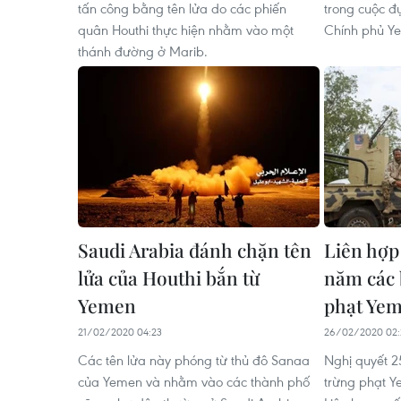
tấn công bằng tên lửa do các phiến
trong cuộc đ
quân Houthi thực hiện nhằm vào một
Chính phủ Y
thánh đường ở Marib.
Saudi Arabia đánh chặn tên
Liên hợp
lửa của Houthi bắn từ
năm các 
Yemen
phạt Ye
21/02/2020 04:23
26/02/2020 02:
Các tên lửa này phóng từ thủ đô Sanaa
Nghị quyết 2
của Yemen và nhằm vào các thành phố
trừng phạt 