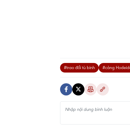
#trao đổi tù binh
#cảng Hodeid