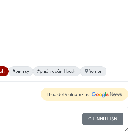
ah
#binh sỹ
#phiến quân Houthi
Yemen
Theo dõi VietnamPlus
GỬI BÌNH LUẬN