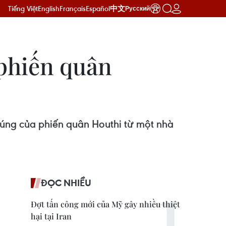
Tiếng Việt
English
Français
Español
中文
Русский
phiến quân
 súng của phiến quân Houthi từ một nhà
ĐỌC NHIỀU
Đợt tấn công mới của Mỹ gây nhiều thiệt
hại tại Iran