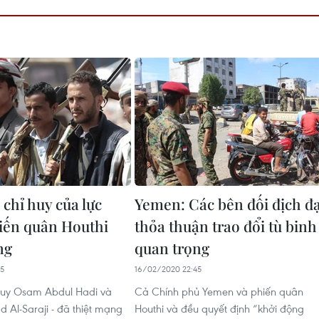
chỉ huy của lực
Yemen: Các bên đối địch đ
iến quân Houthi
thỏa thuận trao đổi tù binh
ng
quan trọng
45
16/02/2020 22:45
 huy Osam Abdul Hadi và
Cả Chính phủ Yemen và phiến quân
 Al-Saraji - đã thiệt mạng
Houthi và đều quyết định “khởi động