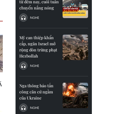
từ đêm nay, cuối tuần
chuyển nắng nóng
NGHE
Mỹ can thiệp khẩn
cấp, ngăn Israel mở
rộng đòn trừng phạt
Hezbollah
NGHE
Nga thông báo tấn
công căn cứ ngầm
của Ukraine
NGHE