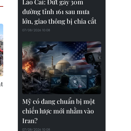
Lào Cai: Đứt gãy 30m
đường tỉnh 161 sau mưa
lớn, giao thông bị chia cắt
07/08/2026 10:08
ạt
Mỹ có đang chuẩn bị một
chiến lược mới nhằm vào
Iran?
07/08/2026 10:08