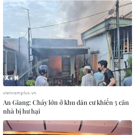
04/08/2026 13:20
Nhật Bản siết chặt điều kiện cấp tư
cách vĩnh trú
04/08/2026 07:44
6 tháng năm 2026, Trung Quốc kỷ
luật hơn 1.500 cán bộ kiểm tra, giám
sát
04/08/2026 07:07
vietnamplus.vn
An Giang: Cháy lớn ở khu dân cư khiến 5 căn
Xem thêm
nhà bị hư hại