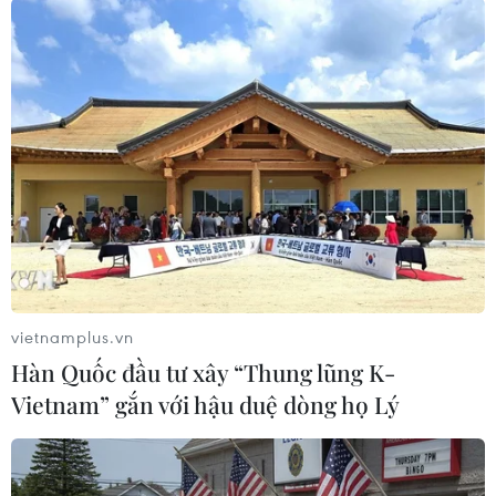
có một số hoạt động riêng, trong đó có các
chuyến thăm tới Bảo tàng Phụ nữ Việt Nam và
Văn Miếu-Quốc Tử Giám.
Tại Indonesia, Thủ tướng Suga dự kiến sẽ có
cuộc hội đàm với Tổng thống nước chủ nhà Joko
Widodo, gặp gỡ đại diện các công ty Nhật Bản
tại Indonesia và tham dự một số hoạt động
khác./.
(TTXVN/Vietnam+)
vietnamplus.vn
Hàn Quốc đầu tư xây “Thung lũng K-
Vietnam” gắn với hậu duệ dòng họ Lý