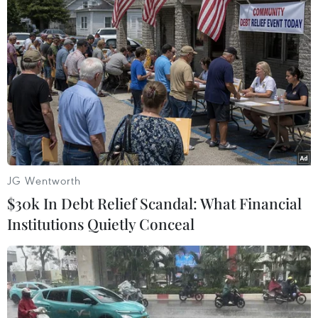
#Yoshihide Suga
#công du
#COVID-19
#ASEAN
Nhật Bản
JG Wentworth
$30k In Debt Relief Scandal: What Financial
Institutions Quietly Conceal
Theo dõi VietnamPlus