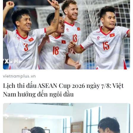
Thủ tướng Nhật Bản Suga mong
chờ chuyến công du tới Việt Nam
16/10/2020 03:07
Chiều 15/10, Đại sứ Việt Nam tại Nhật Bản Vũ Hồng
Nam và ông Yuji Kuroiwa, Thống đốc tỉnh Kanagawa,
đã tới chào Thủ tướng Yoshihide Suga trước khi ông này
có chuyến công du tới Việt Nam và Indonesia.
vietnamplus.vn
Lịch thi đấu ASEAN Cup 2026 ngày 7/8: Việt
Nam hướng đến ngôi đầu