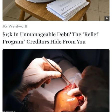
JG Wentworth
$15k In Unmanageable Debt? The "Relief
Program" Creditors Hide From You
Thủ tướng Nhật Bản Yoshihide Suga phát biểu trong cuộc họp
tại thủ đô Tokyo ngày 13/10/2020. (Ảnh: Kyodo/TTXVN)
Ngày 16/10, trả lời câu hỏi của phóng viên