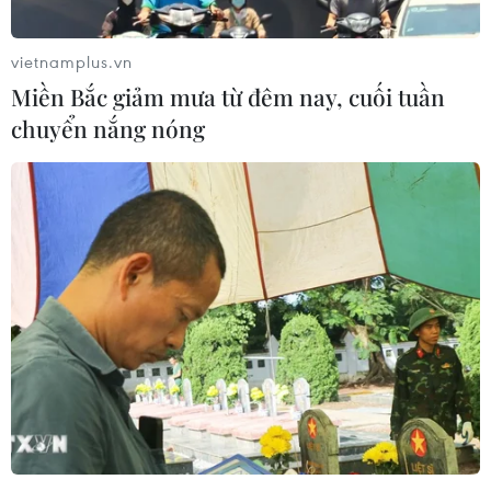
vietnamplus.vn
Miền Bắc giảm mưa từ đêm nay, cuối tuần
chuyển nắng nóng
Chính phủ Nhật Bản chuẩn bị nối lại hoạt
động đi lại với Việt Nam
11/10/2020 05:00
Công dân hai nước khi đi công tác ngắn ngày nếu
muốn nhập cảnh vào nước còn lại phải làm đơn thông
báo địa chỉ nơi dự định lưu trú với cơ quan chức năng
sở tại và tiến hành xét nghiệm PCR.