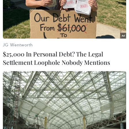
30/09/2020 03:40
Tân Thủ tướng Nhật Bản Yoshihide Suga dự định sẽ
thăm Việt Nam và Indonesia vào khoảng giữa tháng 10
tới trong chuyến công du nước ngoài chính thức đầu tiên
kể từ khi ông nhậm chức.
JG Wentworth
$25,000 In Personal Debt? The Legal
Settlement Loophole Nobody Mentions