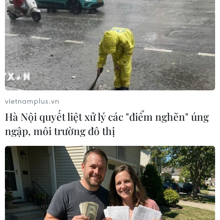
TIN LIÊN QUAN
vietnamplus.vn
Hà Nội quyết liệt xử lý các "điểm nghẽn" úng
ngập, môi trường đô thị
Tân Thủ tướng Nhật Bản dự định thăm
Việt Nam vào tháng 10