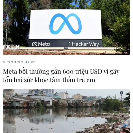
Hàn Quốc xác nhận Triều Tiên
phóng ít nhất 1 tên lửa đạn đạo tầm
ngắn
06/08/2026 09:41
Quân đội Hàn Quốc thông báo Triều
Tiên phóng vật thể chưa xác định
vietnamplus.vn
06/08/2026 08:31
Meta bồi thường gần 600 triệu USD vì gây
tổn hại sức khỏe tâm thần trẻ em
Dấu mốc quan trọng trong quan hệ
Việt Nam-Australia
06/08/2026 08:29
Hàn Quốc tăng cường giải pháp