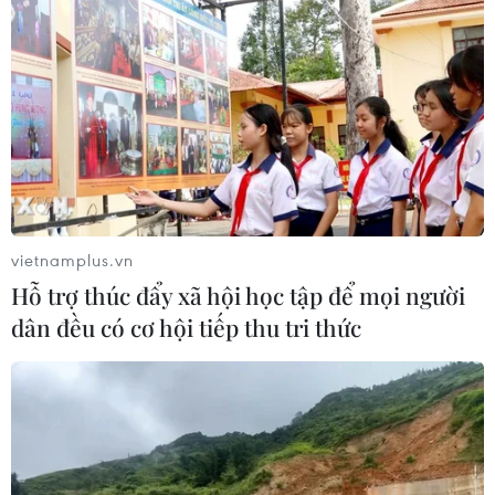
CƠ QUAN CHỦ QUẢN: THÔNG TẤN XÃ VIỆT NAM
Tổng Biên tập: TRẦN TIẾN DUẨN
Phó Tổng Biên tập: NGUYỄN THỊ TÁM, KHÚC THANH
THỦY
vietnamplus.vn
Hỗ trợ thúc đẩy xã hội học tập để mọi người
Sở hữu trí tuệ
Quy định sử dụng
dân đều có cơ hội tiếp thu tri thức
RSS
Hỗ trợ
Ngôn ngữ
TTXVN
Dịch vụ tin
Quảng cáo
Liên hệ