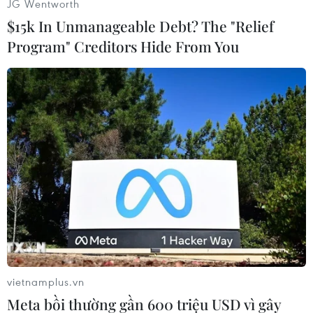
JG Wentworth
trở lại Manchester từ Đức hồi cuối tuần trước.
$15k In Unmanageable Debt? The "Relief
Program" Creditors Hide From You
Hiện tại, tiền vệ phòng ngự này đãcó thể tham
gia luyện tập cùng các đồng đội trong cả tuần
qua mà không gặp phảivấn đề gì lớn với chấn
thương đầu gối và rất có thể sẽ ra sân trong trận
đấu đêmnay./.
Huy Anh (Vietnam+)
vietnamplus.vn
Meta bồi thường gần 600 triệu USD vì gây