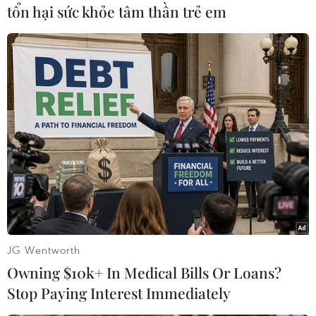
tổn hại sức khỏe tâm thần trẻ em
#Premier League
#Manchester United
#Bolton
#Evans
#Hargreaves
Theo dõi VietnamPlus
JG Wentworth
Owning $10k+ In Medical Bills Or Loans?
Stop Paying Interest Immediately