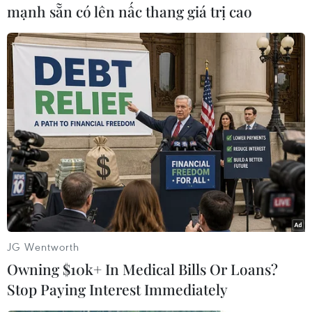
mạnh sẵn có lên nấc thang giá trị cao
#Man City
#Mancini
#Messi
#Ronaldo
#Chuyển nhượng
Theo dõi VietnamPlus
JG Wentworth
Owning $10k+ In Medical Bills Or Loans?
Stop Paying Interest Immediately