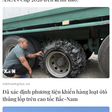
ASEAN Cup 2026: Đội tuyển Việt
Nam sẵn sàng cho đại chiến ở "chảo
lửa" Pakansari
03/08/2026 03:13
Lịch thi đấu ASEAN Cup 2026 ngày
3/8: Việt Nam quyết đấu Indonesia
03/08/2026 01:40
Nhận định Việt Nam vs
Indonesia: Thầy Kim cần thay đổi để
vietnamplus.vn
giành chiến thắng?
Đã xác định phương tiện khiến hàng loạt ôtô
03/08/2026 00:06
thủng lốp trên cao tốc Bắc-Nam
Đội tuyển Futsal Việt Nam giành