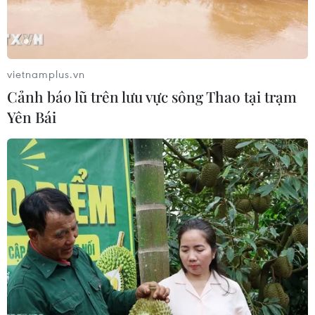
Đội tuyển Việt Nam nhận
thưởng 2 tỷ đồng sau thắng lợi trước
Indonesia
vietnamplus.vn
04/08/2026 04:16
Cảnh báo lũ trên lưu vực sông Thao tại trạm
Yên Bái
Tuyển thủ Indonesia cúi đầu thành
khẩn xin lỗi người hâm mộ xứ vạn
đảo
04/08/2026 03:17
ASEAN Cup 2026: "Chìa khóa" giúp
tuyển Việt Nam quật ngã Indonesia
04/08/2026 03:05