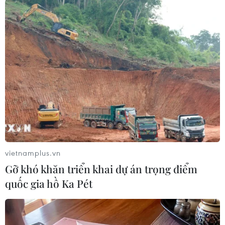
TIN CÙNG CHUYÊN MỤC
Xem trực tiếp Việt Nam-Campuchia
tại ASEAN Cup 2026 trên kênh nào?
07/08/2026 09:49
Nhận định Singapore vs
Indonesia (20h ngày 7/8): Cuộc quyết
đấu giành tấm vé bán kết duy nhất
vietnamplus.vn
07/08/2026 08:41
Gỡ khó khăn triển khai dự án trọng điểm
quốc gia hồ Ka Pét
Cục diện ASEAN Cup: Việt Nam
quyết giành ngôi đầu, Thái Lan vẫn
có thể bị loại