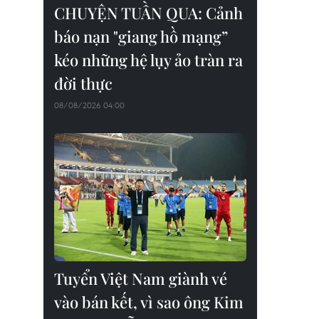
CHUYỆN TUẦN QUA: Cảnh
báo nạn "giang hồ mạng”
kéo những hệ lụy ảo tràn ra
đời thực
08/08/2026 04:00
Tuyển Việt Nam giành vé
vào bán kết, vì sao ông Kim