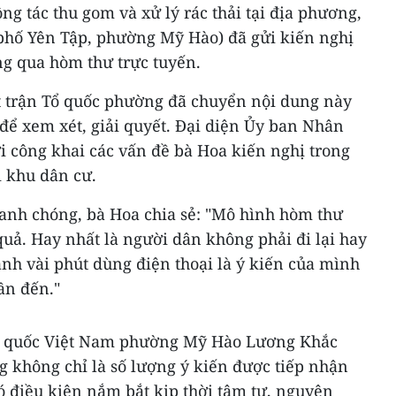
ng tác thu gom và xử lý rác thải tại địa phương,
phố Yên Tập, phường Mỹ Hào) đã gửi kiến nghị
g qua hòm thư trực tuyến.
t trận Tổ quốc phường đã chuyển nội dung này
để xem xét, giải quyết. Đại diện Ủy ban Nhân
i công khai các vấn đề bà Hoa kiến nghị trong
i khu dân cư.
hanh chóng, bà Hoa chia sẻ: "Mô hình hòm thư
 quả. Hay nhất là người dân không phải đi lại hay
ành vài phút dùng điện thoại là ý kiến của mình
ần đến."
Tổ quốc Việt Nam phường Mỹ Hào Lương Khắc
g không chỉ là số lượng ý kiến được tiếp nhận
ó điều kiện nắm bắt kịp thời tâm tư, nguyện