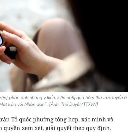
) phản ánh những ý kiến, kiến nghị qua hòm thư trực tuyến ở
- Mặt trận với Nhân dân”. (Ảnh: Thế Duyệt/TTXVN)
 trận Tổ quốc phường tổng hợp, xác minh và
 quyền xem xét, giải quyết theo quy định.