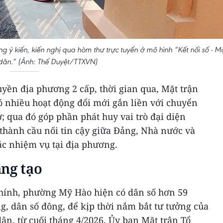
 kiến, kiến nghị qua hòm thư trực tuyến ở mô hình “Kết nối số - M
 dân.” (Ảnh: Thế Duyệt/TTXVN)
yền địa phương 2 cấp, thời gian qua, Mặt trận
ó nhiều hoạt động đổi mới gắn liền với chuyển
; qua đó góp phần phát huy vai trò đại diện
 thành cầu nối tin cậy giữa Đảng, Nhà nước và
ác nhiệm vụ tại địa phương.
ng tạo
hính, phường Mỹ Hào hiện có dân số hơn 59
g, dân số đông, để kịp thời nắm bắt tư tưởng của
ân, từ cuối tháng 4/2026, Ủy ban Mặt trận Tổ