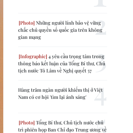
Những người lính bảo vệ vững
chắc chủ quyền số quốc gia trên không
gian mạng
4 yêu cầu trọng tâm trong
thông báo kết luận của Tổng Bí thư, Chủ
tịch nước Tô Lâm về Nghị quyết 57
Hàng trăm ngàn người khiếm thị ở Việt
Nam có cơ hội 'tìm lại ánh sáng'
Tổng Bí thư, Chủ tịch nước chủ
trì phiên họp Ban Chỉ đạo Trung ương về