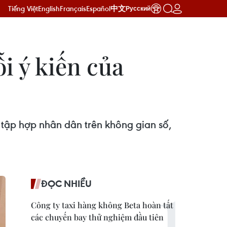
Tiếng Việt
English
Français
Español
中文
Русский
i ý kiến của
tập hợp nhân dân trên không gian số,
ĐỌC NHIỀU
Công ty taxi hàng không Beta hoàn tất
các chuyến bay thử nghiệm đầu tiên