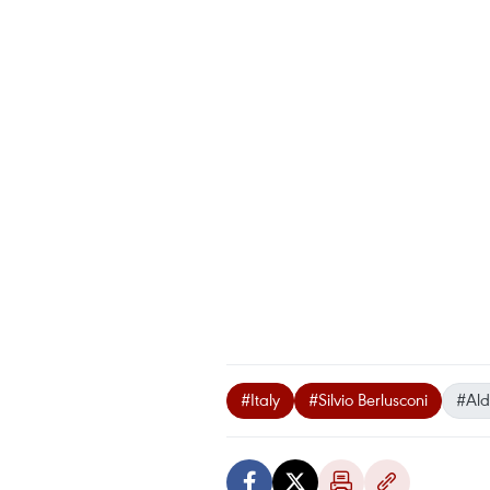
#Italy
#Silvio Berlusconi
#Ald