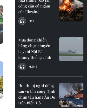
Nga thông báo tấn
công căn cứ ngầm
của Ukraine
NGHE
Mưa dông khiến
hàng chục chuyến
bay tới Nội Bài
không thể hạ cánh
NGHE
Houthi bị nghi đứng
sau vụ tấn công đánh
chìm tàu hàng Ấn Độ
trên Biển Đỏ