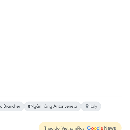
o Brancher
#Ngân hàng Antonveneta
Italy
Theo dõi VietnamPlus