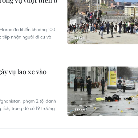
rong vụ vượt biển ồ
ừ Maroc đã khiến khoảng 100
 tiếp nhận người di cư và
ây vụ lao xe vào
Afghanistan, phạm 2 tội danh
 tích, trong đó có 19 trường