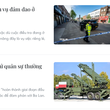
u vụ đâm dao ở
mặc dù cuộc điều tra đang ở
năng đây là vụ việc riêng lẻ,
 cứ quân sự thường
“hoàn thành giai đoạn đầu
tác để đàm phán với Ba Lan.