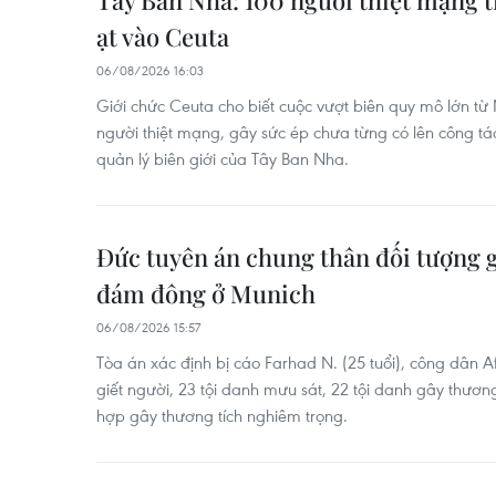
Tây Ban Nha: 100 người thiệt mạng t
ạt vào Ceuta
06/08/2026 16:03
Giới chức Ceuta cho biết cuộc vượt biên quy mô lớn t
người thiệt mạng, gây sức ép chưa từng có lên công tác
quản lý biên giới của Tây Ban Nha.
Đức tuyên án chung thân đối tượng g
đám đông ở Munich
06/08/2026 15:57
Tòa án xác định bị cáo Farhad N. (25 tuổi), công dân 
giết người, 23 tội danh mưu sát, 22 tội danh gây thương
hợp gây thương tích nghiêm trọng.