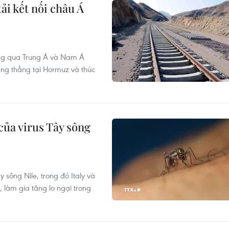
ải kết nối châu Á
ơng qua Trung Á và Nam Á
ăng thẳng tại Hormuz và thúc
của virus Tây sông
 sông Nile, trong đó Italy và
 làm gia tăng lo ngại trong