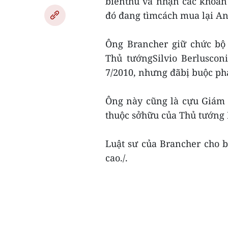
biểnthủ và nhận các khoản
đó đang tìmcách mua lại An
Ông Brancher giữ chức bộ 
Thủ tướngSilvio Berluscon
7/2010, nhưng đãbị buộc ph
Ông này cũng là cựu Giám 
thuộc sởhữu của Thủ tướng 
Luật sư của Brancher cho b
cao./.