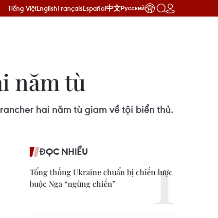
Tiếng Việt
English
Français
Español
中文
Русский
ai năm tù
ancher hai năm tù giam về tội biển thủ.
ĐỌC NHIỀU
Tổng thống Ukraine chuẩn bị chiến lược
buộc Nga “ngừng chiến”