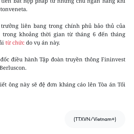
 tiền bất hợp pháp từ những chủ ngân hàng khi
tonveneta.
trưởng liên bang trong chính phủ bảo thủ của
i trong khoảng thời gian từ tháng 6 đến tháng
ải
từ chức
do vụ án này.
đốc điều hành Tập đoàn truyền thông Fininvest
Berluscon.
iết ông này sẽ đệ đơn kháng cáo lên Tòa án Tối
(TTXVN/Vietnam+)