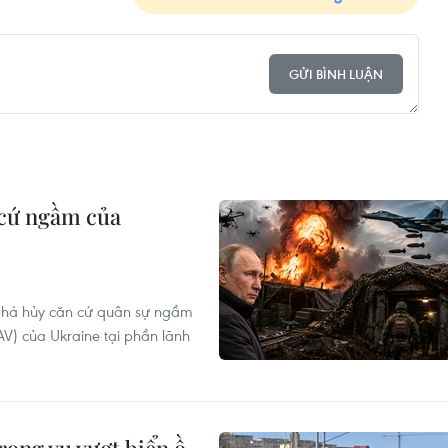
GỬI BÌNH LUẬN
 cứ ngầm của
 phá hủy căn cứ quân sự ngầm
UAV) của Ukraine tại phần lãnh